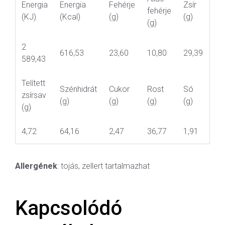
Energia
Energia
Fehérje
Zsír
fehérje
(KJ)
(Kcal)
(g)
(g)
(g)
2
616,53
23,60
10,80
29,39
589,43
Telített
Szénhidrát
Cukor
Rost
Só
zsírsav
(g)
(g)
(g)
(g)
(g)
4,72
64,16
2,47
36,77
1,91
Allergének
: tojás, zellert tartalmazhat
Kapcsolódó