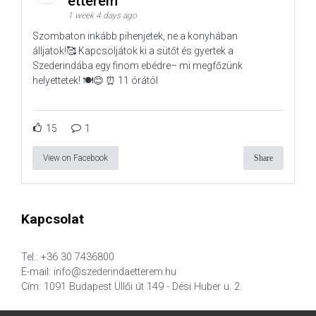
étterem
1 week 4 days ago
Szombaton inkább pihenjetek, ne a konyhában
álljatok!🥰 Kapcsoljátok ki a sütőt és gyertek a
Szederindába egy finom ebédre– mi megfőzünk
helyettetek! 🍽️😊 ⏰ 11 órától
15
1
View on Facebook
Share
Kapcsolat
Tel.: +36 30 7436800
E-mail: info@szederindaetterem.hu
Cím: 1091 Budapest Üllői út 149 - Dési Huber u. 2.