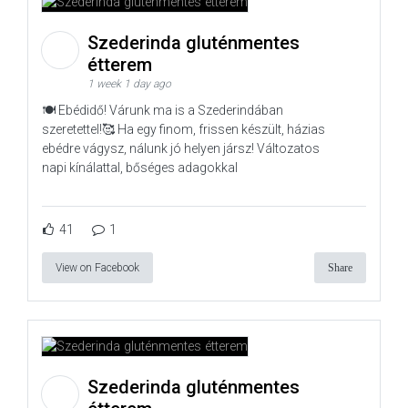
Szederinda gluténmentes
étterem
1 week 1 day ago
🍽️ Ebédidő! Várunk ma is a Szederindában
szeretettel!🥰 Ha egy finom, frissen készült, házias
ebédre vágysz, nálunk jó helyen jársz! Változatos
napi kínálattal, bőséges adagokkal
41
1
View on Facebook
Share
Szederinda gluténmentes