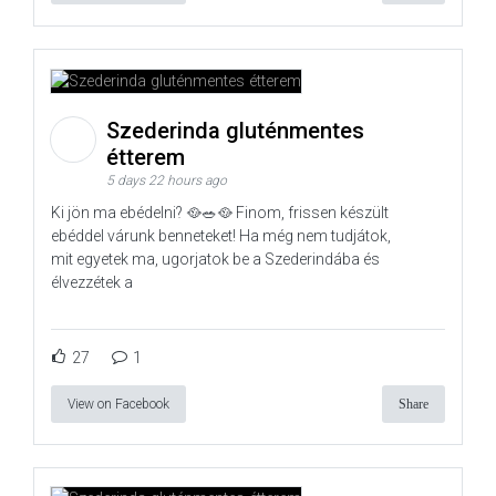
Szederinda gluténmentes
étterem
5 days 22 hours ago
Ki jön ma ebédelni? 🥘🥗🥘 Finom, frissen készült
ebéddel várunk benneteket! Ha még nem tudjátok,
mit egyetek ma, ugorjatok be a Szederindába és
élvezzétek a
27
1
View on Facebook
Share