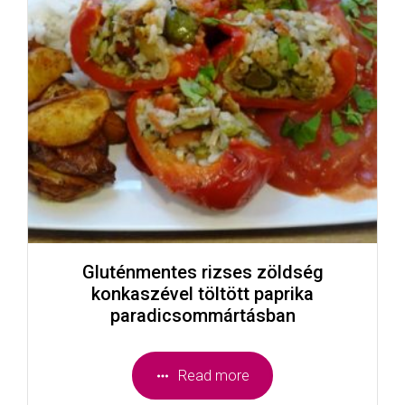
Gluténmentes rizses zöldség
konkaszével töltött paprika
paradicsommártásban
Read more