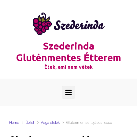
Skip to main content
Szederinda
Gluténmentes Étterem
Étek, ami nem vétek
Home
Üzlet
Vega ételek
Gluténmentes tojásos lecsó