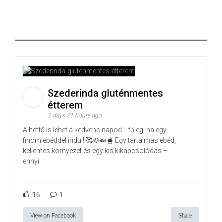
Szederinda gluténmentes
étterem
2 days 21 hours ago
A hétfő is lehet a kedvenc napod… főleg, ha egy
finom ebéddel indul! 🥰🥘🍛🫕 Egy tartalmas ebéd,
kellemes környezet és egy kis kikapcsolódás –
ennyi
16
1
View on Facebook
Share