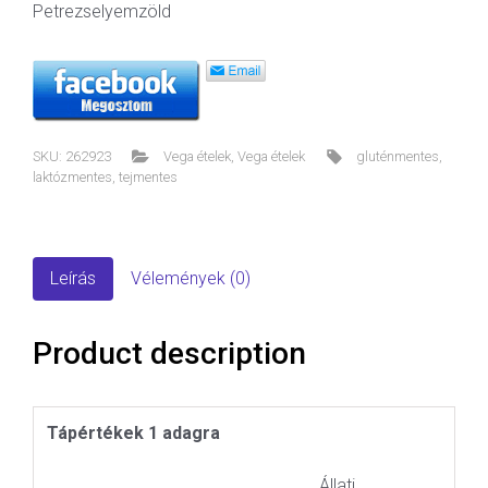
Petrezselyemzöld
SKU:
262923
Vega ételek
,
Vega ételek
gluténmentes
,
laktózmentes
,
tejmentes
Leírás
Vélemények (0)
Product description
Tápértékek 1 adagra
Állati