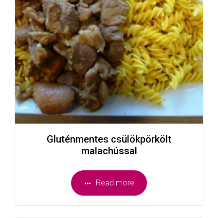
Gluténmentes csülökpörkölt
malachússal
Read more