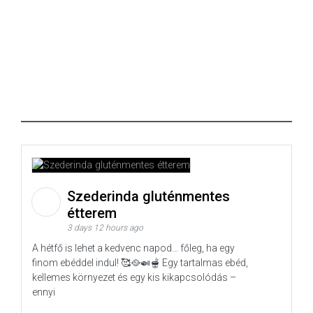
Szederinda gluténmentes
étterem
3 days 12 hours ago
A hétfő is lehet a kedvenc napod… főleg, ha egy
finom ebéddel indul! 🥰🥘🍛🫕 Egy tartalmas ebéd,
kellemes környezet és egy kis kikapcsolódás –
ennyi