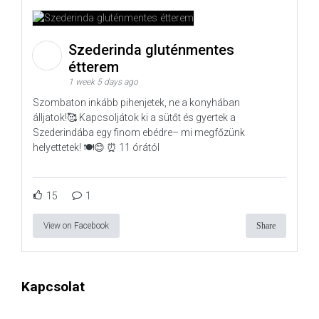
Szederinda gluténmentes
étterem
1 week 5 days ago
Szombaton inkább pihenjetek, ne a konyhában
álljatok!🥰 Kapcsoljátok ki a sütőt és gyertek a
Szederindába egy finom ebédre– mi megfőzünk
helyettetek! 🍽️😊 ⏰ 11 órától
15
1
View on Facebook
Share
Kapcsolat