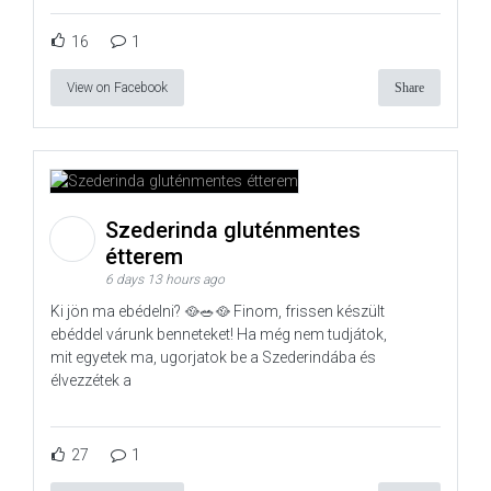
16
1
View on Facebook
Share
Szederinda gluténmentes
étterem
6 days 13 hours ago
Ki jön ma ebédelni? 🥘🥗🥘 Finom, frissen készült
ebéddel várunk benneteket! Ha még nem tudjátok,
mit egyetek ma, ugorjatok be a Szederindába és
élvezzétek a
27
1