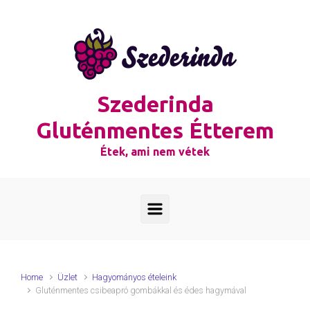
Skip to main content
Szederinda
Gluténmentes Étterem
Étek, ami nem vétek
Home
Üzlet
Hagyományos ételeink
Gluténmentes csibeapró gombákkal és édes hagymával