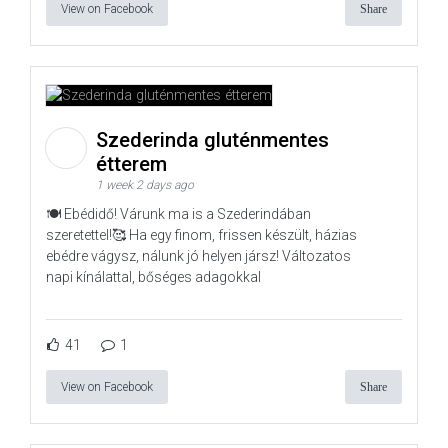
View on Facebook
Share
Szederinda gluténmentes
étterem
1 week 2 days ago
🍽️ Ebédidő! Várunk ma is a Szederindában
szeretettel!🥰 Ha egy finom, frissen készült, házias
ebédre vágysz, nálunk jó helyen jársz! Változatos
napi kínálattal, bőséges adagokkal
41
1
View on Facebook
Share