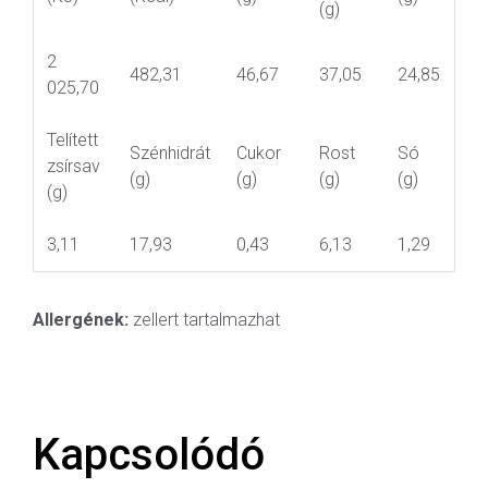
(g)
2
482,31
46,67
37,05
24,85
025,70
Telített
Szénhidrát
Cukor
Rost
Só
zsírsav
(g)
(g)
(g)
(g)
(g)
3,11
17,93
0,43
6,13
1,29
Allergének:
zellert tartalmazhat
Kapcsolódó