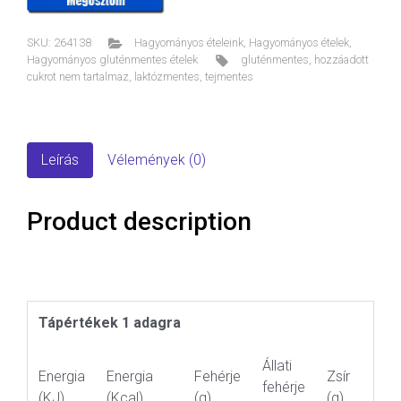
SKU:
264138
Hagyományos ételeink
,
Hagyományos ételek
,
Hagyományos gluténmentes ételek
gluténmentes
,
hozzáadott
cukrot nem tartalmaz
,
laktózmentes
,
tejmentes
Leírás
Vélemények (0)
Product description
Tápértékek 1 adagra
Állati
Energia
Energia
Fehérje
Zsír
fehérje
(KJ)
(Kcal)
(g)
(g)