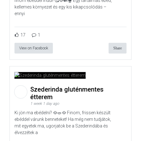
finom ebéddel indul! 🥰🥘🍛🫕 Egy tartalmas ebéd,
kellemes környezet és egy kis kikapcsolódás –
ennyi
17
1
View on Facebook
Share
Szederinda gluténmentes
étterem
1 week 1 day ago
Ki jön ma ebédelni? 🥘🥗🥘 Finom, frissen készült
ebéddel várunk benneteket! Ha még nem tudjátok,
mit egyetek ma, ugorjatok be a Szederindába és
élvezzétek a