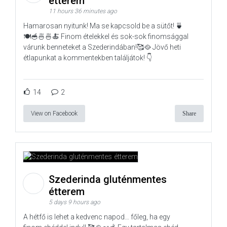
étterem
11 hours 36 minutes ago
Hamarosan nyitunk! Ma se kapcsold be a sütőt! 🍵
🍽️🥣🍜🍜🍝 Finom ételekkel és sok-sok finomsággal
várunk benneteket a Szederindában!🥰🥘 Jövő heti
étlapunkat a kommentekben találjátok! 👇
14
2
View on Facebook
Share
Szederinda gluténmentes
étterem
5 days 9 hours ago
A hétfő is lehet a kedvenc napod… főleg, ha egy