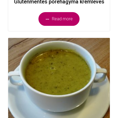
Gluténmentes póréhagyma krémleves
Read more