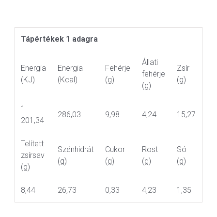
Tápértékek 1 adagra
Állati
Energia
Energia
Fehérje
Zsír
fehérje
(KJ)
(Kcal)
(g)
(g)
(g)
1
286,03
9,98
4,24
15,27
201,34
Telített
Szénhidrát
Cukor
Rost
Só
zsírsav
(g)
(g)
(g)
(g)
(g)
8,44
26,73
0,33
4,23
1,35