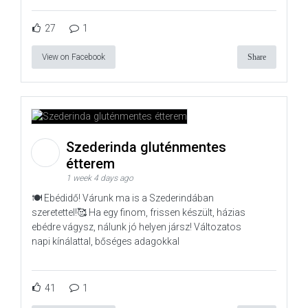
27
1
View on Facebook
Share
Szederinda gluténmentes
étterem
1 week 4 days ago
🍽️ Ebédidő! Várunk ma is a Szederindában
szeretettel!🥰 Ha egy finom, frissen készült, házias
ebédre vágysz, nálunk jó helyen jársz! Változatos
napi kínálattal, bőséges adagokkal
41
1