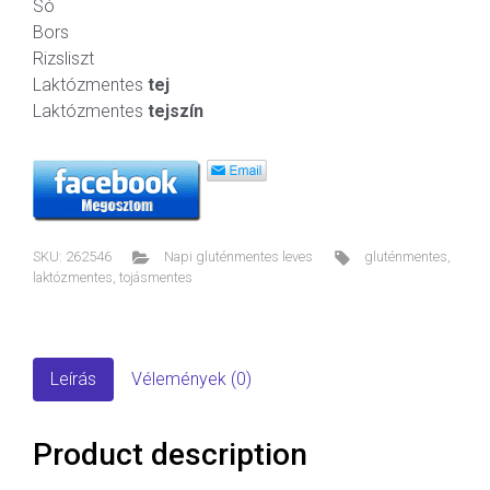
Só
Bors
Rizsliszt
Laktózmentes
tej
Laktózmentes
tejszín
SKU:
262546
Napi gluténmentes leves
gluténmentes
,
laktózmentes
,
tojásmentes
Leírás
Vélemények (0)
Product description