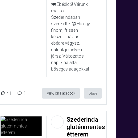
🍽️ Ebédidő! Várunk
ma is a
Szederindában
szeretettel!🥰 Ha egy
finom, frissen
készült, házias
ebédre vágysz,
nálunk jó helyen
jársz! Változatos
napi kínálattal,
bőséges adagokkal
41
1
View on Facebook
Share
Szederinda
gluténmentes
étterem