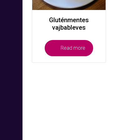
Gluténmentes
vajbableves
Read more