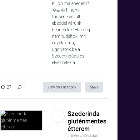
Ki jön ma ebédelni?
🥘🥗🥘 Finom,
frissen készült
ebéddel várunk
benneteket! Ha még
nem tudjátok, mit
egyetek ma,
ugorjatok be a
Szederindába és
élvezzétek a
27
1
View on Facebook
Share
Szederinda
gluténmentes
étterem
1 week 3 days ago