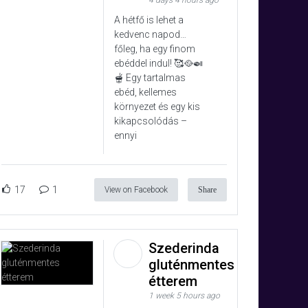
4 days 4 hours ago
A hétfő is lehet a
kedvenc napod…
főleg, ha egy finom
ebéddel indul! 🥰🥘🍛
🫕 Egy tartalmas
ebéd, kellemes
környezet és egy kis
kikapcsolódás –
ennyi
17
1
View on Facebook
Share
Szederinda
gluténmentes
étterem
1 week 5 hours ago