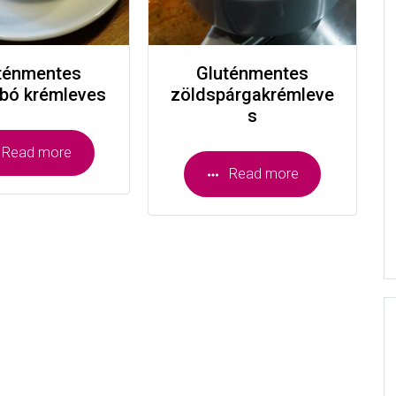
ténmentes
Gluténmentes
bó krémleves
zöldspárgakrémleve
s
Read more
Read more