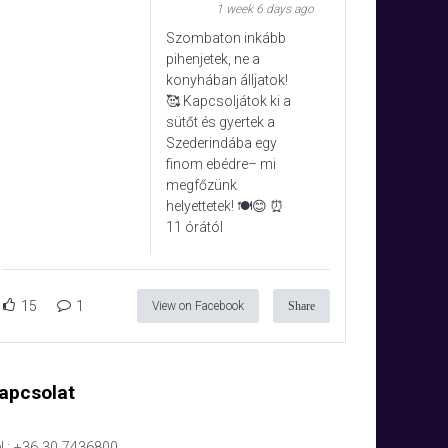
1 week 6 days ago
Szombaton inkább
pihenjetek, ne a
konyhában álljatok!
🥰 Kapcsoljátok ki a
sütőt és gyertek a
Szederindába egy
finom ebédre– mi
megfőzünk
helyettetek! 🍽️😊 ⏰
11 órától
15
1
View on Facebook
Share
apcsolat
l.: +36 30 7436800