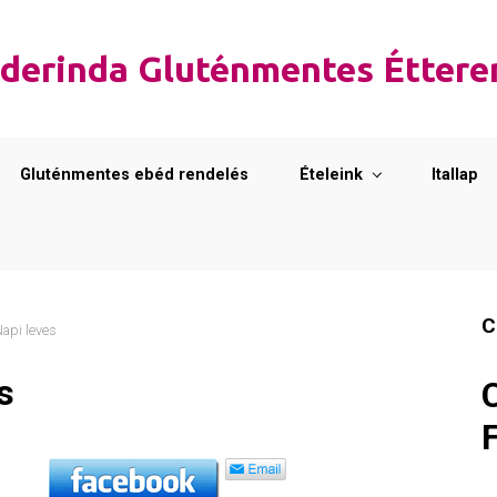
derinda Gluténmentes Étter
Gluténmentes ebéd rendelés
Ételeink
Itallap
C
api leves
s