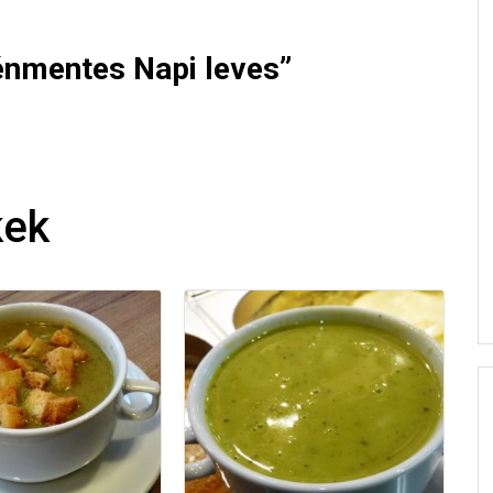
ténmentes Napi leves”
kek