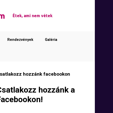
em
Étek, ami nem vétek
Rendezvények
Galéria
satlakozz hozzánk facebookon
Csatlakozz hozzánk a
Facebookon!