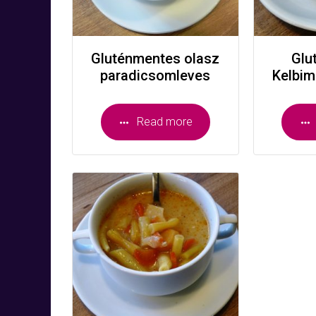
Gluténmentes olasz
Glu
paradicsomleves
Kelbim
Read more