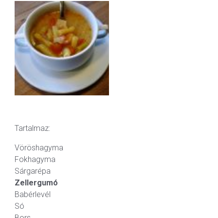
Tartalmaz:
Vöröshagyma
Fokhagyma
Sárgarépa
Zellergumó
Babérlevél
Só
Bors