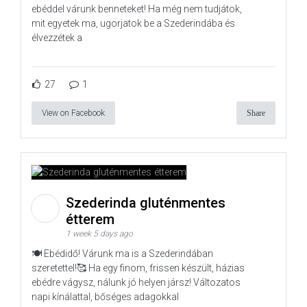
ebéddel várunk benneteket! Ha még nem tudjátok,
mit egyetek ma, ugorjatok be a Szederindába és
élvezzétek a
27
1
View on Facebook
Share
Szederinda gluténmentes
étterem
1 week 5 days ago
🍽️ Ebédidő! Várunk ma is a Szederindában
szeretettel!🥰 Ha egy finom, frissen készült, házias
ebédre vágysz, nálunk jó helyen jársz! Változatos
napi kínálattal, bőséges adagokkal