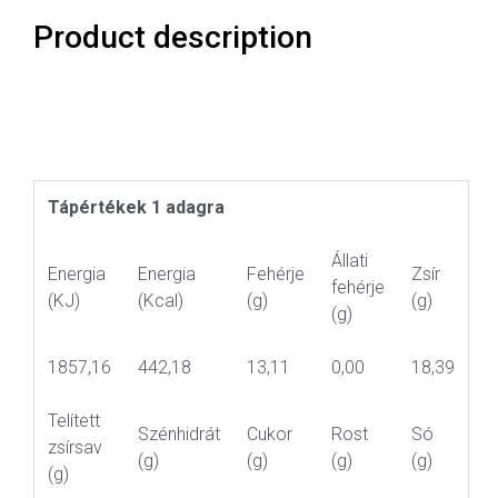
Product description
Tápértékek 1 adagra
Állati
Energia
Energia
Fehérje
Zsír
fehérje
(KJ)
(Kcal)
(g)
(g)
(g)
1857,16
442,18
13,11
0,00
18,39
Telített
Szénhidrát
Cukor
Rost
Só
zsírsav
(g)
(g)
(g)
(g)
(g)