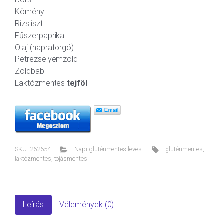
Kömény
Rizsliszt
Fűszerpaprika
Olaj (napraforgó)
Petrezselyemzöld
Zöldbab
Laktózmentes
tejföl
SKU:
262654
Napi gluténmentes leves
gluténmentes
,
laktózmentes
,
tojásmentes
Leírás
Vélemények (0)