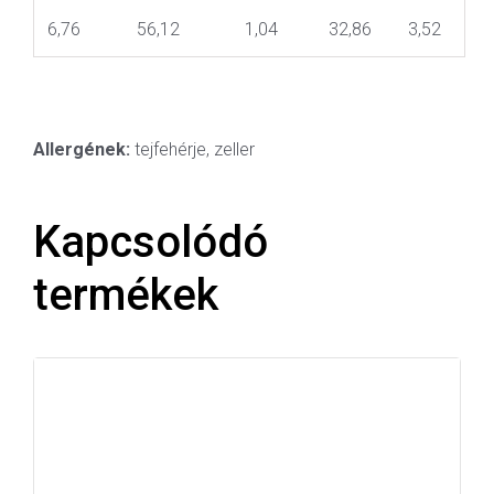
6,76
56,12
1,04
32,86
3,52
Allergének:
tejfehérje, zeller
Kapcsolódó
termékek