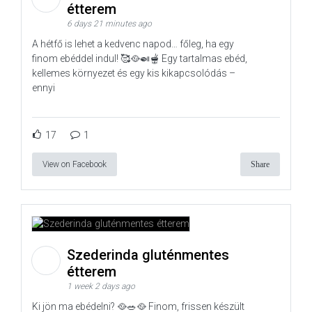
étterem
6 days 21 minutes ago
A hétfő is lehet a kedvenc napod… főleg, ha egy
finom ebéddel indul! 🥰🥘🍛🫕 Egy tartalmas ebéd,
kellemes környezet és egy kis kikapcsolódás –
ennyi
17
1
View on Facebook
Share
Szederinda gluténmentes
étterem
1 week 2 days ago
Ki jön ma ebédelni? 🥘🥗🥘 Finom, frissen készült