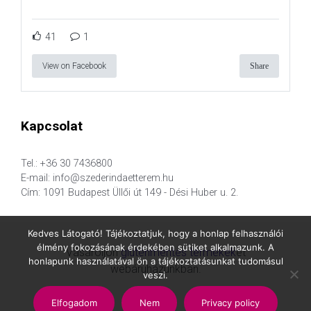
41
1
View on Facebook
Share
Kapcsolat
Tel.: +36 30 7436800
E-mail: info@szederindaetterem.hu
Cím: 1091 Budapest Üllői út 149 - Dési Huber u. 2.
Kedves Látogató! Tájékoztatjuk, hogy a honlap felhasználói
élmény fokozásának érdekében sütiket alkalmazunk. A
Vásároljon
gluténmentes termékek
et
honlapunk használatával ön a tájékoztatásunkat tudomásul
webáruházunkban.
veszi.
Elfogadom
Nem
Privacy policy