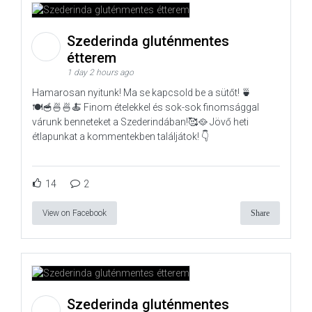
Szederinda gluténmentes
étterem
1 day 2 hours ago
Hamarosan nyitunk! Ma se kapcsold be a sütőt! 🍵
🍽️🥣🍜🍜🍝 Finom ételekkel és sok-sok finomsággal
várunk benneteket a Szederindában!🥰🥘 Jövő heti
étlapunkat a kommentekben találjátok! 👇
14
2
View on Facebook
Share
Szederinda gluténmentes