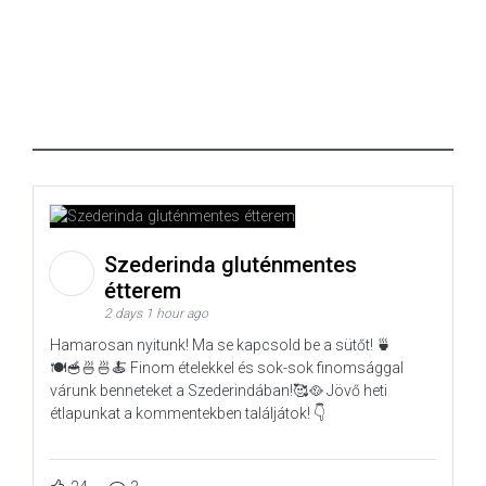
Szederinda gluténmentes
étterem
2 days 1 hour ago
Hamarosan nyitunk! Ma se kapcsold be a sütőt! 🍵
🍽️🥣🍜🍜🍝 Finom ételekkel és sok-sok finomsággal
várunk benneteket a Szederindában!🥰🥘 Jövő heti
étlapunkat a kommentekben találjátok! 👇