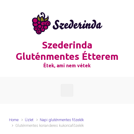
Skip to main content
Szederinda
Gluténmentes Étterem
Étek, ami nem vétek
Home
Üzlet
Napi gluténmentes főzelék
Gluténmentes korianderes kukoricafőzelék