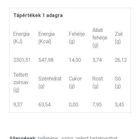
Tápértékek 1 adagra
Állati
Energia
Energia
Fehérje
Zsír
fehérje
(KJ)
(Kcal)
(g)
(g)
(g)
2301,51
547,98
14,30
3,74
26,12
Telített
Szénhidrát
Cukor
Rost
Só
zsírsav
(g)
(g)
(g)
(g)
(g)
9,37
63,54
0,00
7,95
3,45
Allergének:
tejfehérje, szója, zellert tartalmazhat