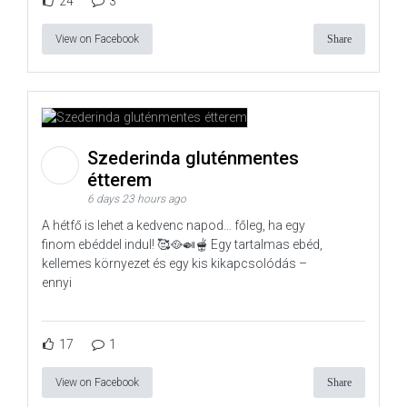
24
3
View on Facebook
Share
Szederinda gluténmentes
étterem
6 days 23 hours ago
A hétfő is lehet a kedvenc napod… főleg, ha egy
finom ebéddel indul! 🥰🥘🍛🫕 Egy tartalmas ebéd,
kellemes környezet és egy kis kikapcsolódás –
ennyi
17
1
View on Facebook
Share