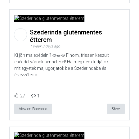
Szederinda gluténmentes
étterem
1 week 3 days ago
Ki jön ma ebédelni? 🥘🥗🥘 Finom, frissen készült
ebéddel várunk benneteket! Ha még nem tudjátok,
mit egyetek ma, ugorjatok be a Szederindába és
élvezzétek a
27
1
View on Facebook
Share