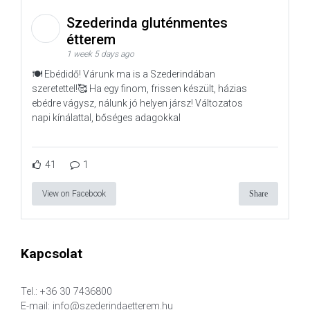
Szederinda gluténmentes
étterem
1 week 5 days ago
🍽️ Ebédidő! Várunk ma is a Szederindában
szeretettel!🥰 Ha egy finom, frissen készült, házias
ebédre vágysz, nálunk jó helyen jársz! Változatos
napi kínálattal, bőséges adagokkal
41
1
View on Facebook
Share
Kapcsolat
Tel.: +36 30 7436800
E-mail: info@szederindaetterem.hu