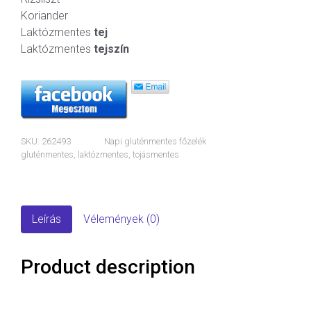
Koriander
Laktózmentes
tej
Laktózmentes
tejszín
SKU:
262493
Napi gluténmentes főzelék
gluténmentes
,
laktózmentes
,
tojásmentes
Leírás
Vélemények (0)
Product description