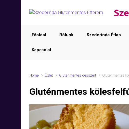
Skip to main content
Sze
Főoldal
Rólunk
Szederinda Étlap
Kapcsolat
Home
Üzlet
Gluténmentes desszert
Gluténmentes köl
Gluténmentes kölesfelf