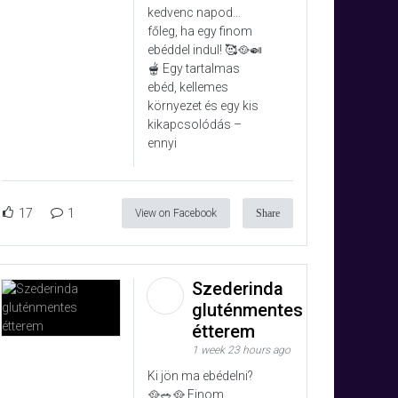
kedvenc napod…
főleg, ha egy finom
ebéddel indul! 🥰🥘🍛
🫕 Egy tartalmas
ebéd, kellemes
környezet és egy kis
kikapcsolódás –
ennyi
17
1
View on Facebook
Share
Szederinda
gluténmentes
étterem
1 week 23 hours ago
Ki jön ma ebédelni?
🥘🥗🥘 Finom,