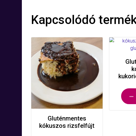
Kapcsolódó termé
Glu
k
kukori
Gluténmentes
kókuszos rizsfelfújt