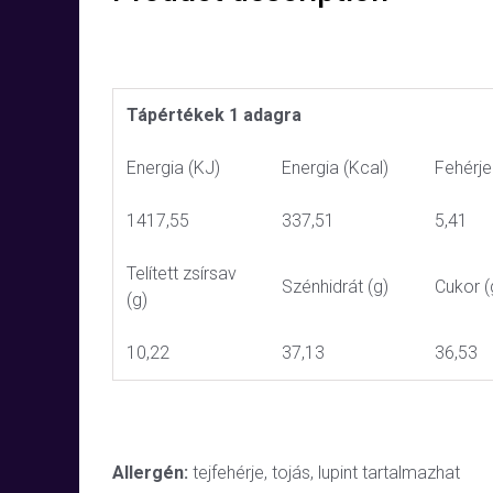
Tápértékek 1 adagra
Energia (KJ)
Energia (Kcal)
Fehérje
1417,55
337,51
5,41
Telített zsírsav
Szénhidrát (g)
Cukor (
(g)
10,22
37,13
36,53
Allergén:
tejfehérje, tojás, lupint tartalmazhat