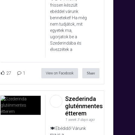
frissen készült
ebéddel várunk
benneteket! Ha még
nem tudjátok, mit
egyetek ma,
ugorjatok be a
Szederindába és
élvezzétek a
27
1
View on Facebook
Share
Szederinda
gluténmentes
étterem
1 week 3 days ago
🍽️ Ebédidő! Várunk
ma is a