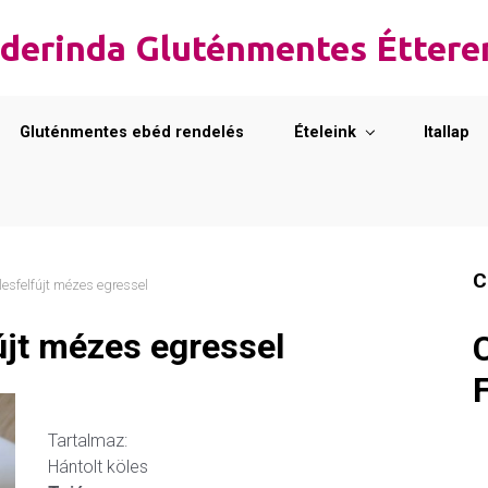
derinda Gluténmentes Étter
Gluténmentes ebéd rendelés
Ételeink
Itallap
C
esfelfújt mézes egressel
újt mézes egressel
Tartalmaz:
Hántolt köles