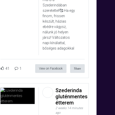
Szederindában
szeretettel!🥰 Ha egy
finom, frissen
készült, házias
ebédre vágysz,
nálunk jó helyen
jársz! Változatos
napi kínálattal,
bőséges adagokkal
41
1
View on Facebook
Share
Szederinda
gluténmentes
étterem
2 weeks 14 minutes
ago