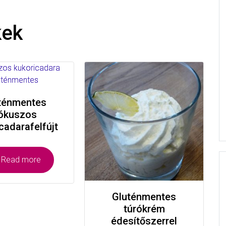
kek
ténmentes
ókuszos
cadarafelfújt
Read more
Gluténmentes
túrókrém
édesítőszerrel