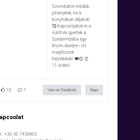
Szombaton inkább
pihenjetek, ne a
konyhában álljatok!
🥰 Kapcsoljátok ki a
sütőt és gyertek a
Szederindába egy
finom ebédre– mi
megfőzünk
helyettetek! 🍽️😊 ⏰
11 órától
15
1
View on Facebook
Share
apcsolat
l.: +36 30 7436800