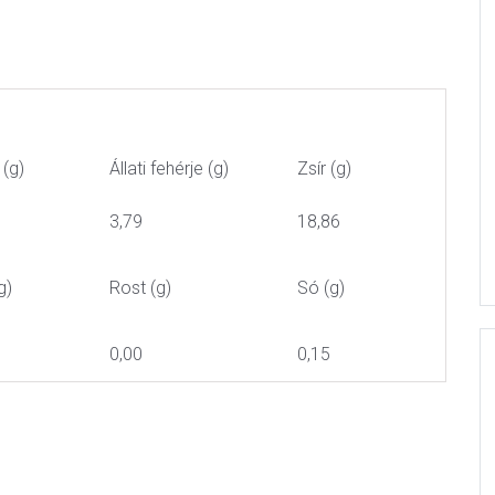
 (g)
Állati fehérje (g)
Zsír (g)
3,79
18,86
g)
Rost (g)
Só (g)
0,00
0,15