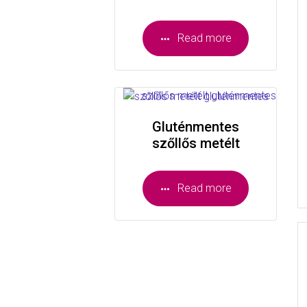
Read more
Gluténmentes
szőllős metélt
Read more