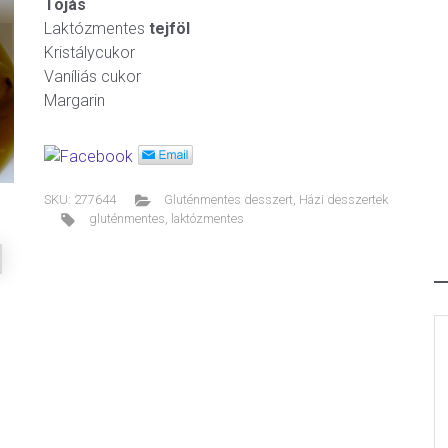
Tojás
Laktózmentes
tejföl
Kristálycukor
ext
Vaníliás cukor
Margarin
SKU:
277644
Gluténmentes desszert
,
Házi desszertek
gluténmentes
,
laktózmentes