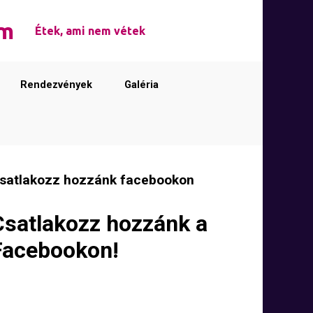
em
Étek, ami nem vétek
Rendezvények
Galéria
satlakozz hozzánk facebookon
Csatlakozz hozzánk a
Facebookon!