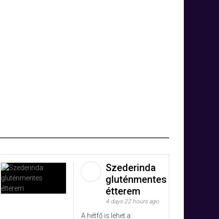
Szederinda
gluténmentes
étterem
4 days 22 hours ago
A hétfő is lehet a