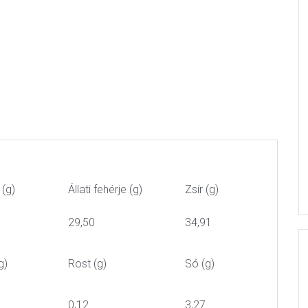
 (g)
Állati fehérje (g)
Zsír (g)
29,50
34,91
g)
Rost (g)
Só (g)
0,12
3,27