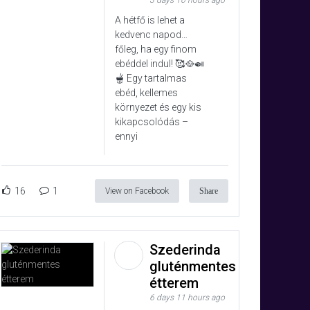
3 days 10 hours ago
A hétfő is lehet a
kedvenc napod…
főleg, ha egy finom
ebéddel indul! 🥰🥘🍛
🫕 Egy tartalmas
ebéd, kellemes
környezet és egy kis
kikapcsolódás –
ennyi
16
1
View on Facebook
Share
Szederinda
gluténmentes
étterem
6 days 11 hours ago