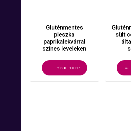
Gluténmentes
Glutén
pleszka
sült 
paprikalekvárral
ált
színes leveleken
s
Read more