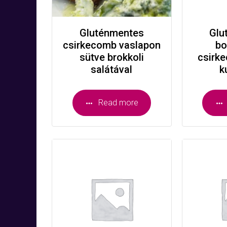
Gluténmentes
Glu
csirkecomb vaslapon
bo
sütve brokkoli
csirke
salátával
k
Read more