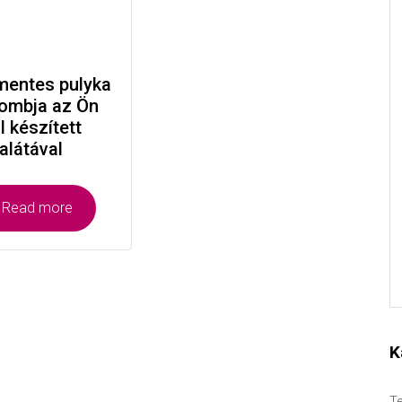
mentes pulyka
combja az Ön
al készített
alátával
Read more
K
Te