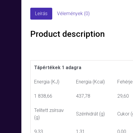
Leírás
Vélemények (0)
Product description
Tápértékek 1 adagra
Energia (KJ)
Energia (Kcal)
Fehérje
1 838,66
437,78
29,60
Telített zsírsav
Szénhidrát (g)
Cukor (
(g)
9,33
1,31
0,00