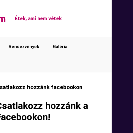
em
Étek, ami nem vétek
Rendezvények
Galéria
satlakozz hozzánk facebookon
Csatlakozz hozzánk a
Facebookon!