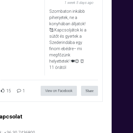
1 week 5 days ago
Szombaton inkább
pihenjetek, ne a
konyhában álljatok!
🥰 Kapcsoljátok ki a
sütőt és gyertek a
Szederindába egy
finom ebédre– mi
megfőzünk
helyettetek! 🍽️😊 ⏰
11 órától
15
1
View on Facebook
Share
apcsolat
l.: +36 30 7436800