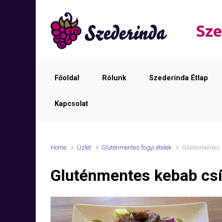
Skip to main content
Sze
Főoldal
Rólunk
Szederinda Étlap
Kapcsolat
Home
Üzlet
Gluténmentes fogyi ételek
Gluténmentes 
Gluténmentes kebab csí