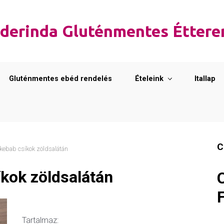
derinda Gluténmentes Étter
Gluténmentes ebéd rendelés
Ételeink
Itallap
C
kebab csíkok zöldsalátán
kok zöldsalátán
Tartalmaz: