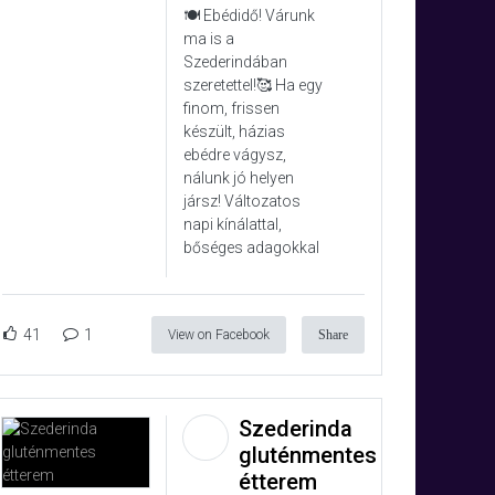
🍽️ Ebédidő! Várunk
ma is a
Szederindában
szeretettel!🥰 Ha egy
finom, frissen
készült, házias
ebédre vágysz,
nálunk jó helyen
jársz! Változatos
napi kínálattal,
bőséges adagokkal
41
1
View on Facebook
Share
Szederinda
gluténmentes
étterem