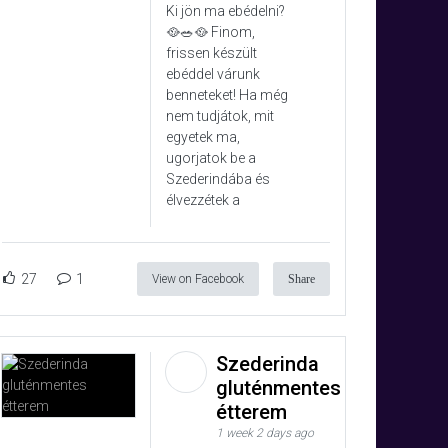
Ki jön ma ebédelni?
🥘🥗🥘 Finom,
frissen készült
ebéddel várunk
benneteket! Ha még
nem tudjátok, mit
egyetek ma,
ugorjatok be a
Szederindába és
élvezzétek a
27
1
View on Facebook
Share
Szederinda
gluténmentes
étterem
1 week 2 days ago