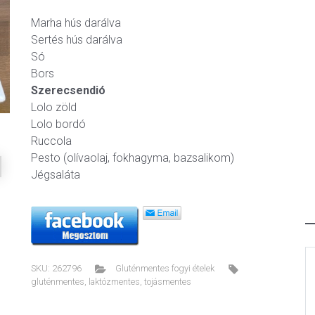
Marha hús darálva
Sertés hús darálva
ext
Só
Bors
Szerecsendió
Lolo zöld
Lolo bordó
Ruccola
Pesto (olívaolaj, fokhagyma, bazsalikom)
Jégsaláta
SKU:
262796
Gluténmentes fogyi ételek
gluténmentes
,
laktózmentes
,
tojásmentes