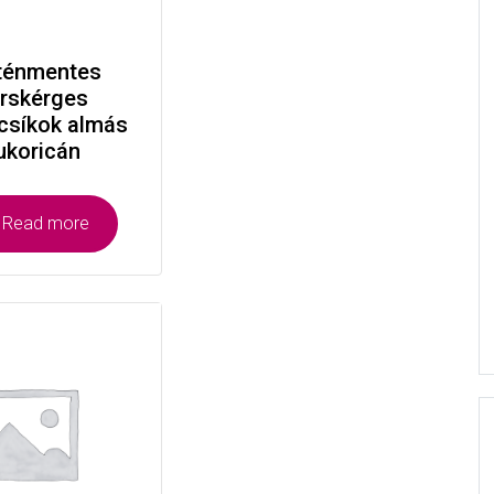
ténmentes
rskérges
csíkok almás
ukoricán
Read more