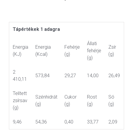
Tápértékek 1 adagra
Állati
Energia
Energia
Fehérje
Zsír
fehérje
(KJ)
(Kcal)
(g)
(g)
(g)
2
573,84
29,27
14,00
26,49
410,11
Telített
Szénhidrát
Cukor
Rost
Só
zsírsav
(g)
(g)
(g)
(g)
(g)
9,46
54,36
0,40
33,77
2,09