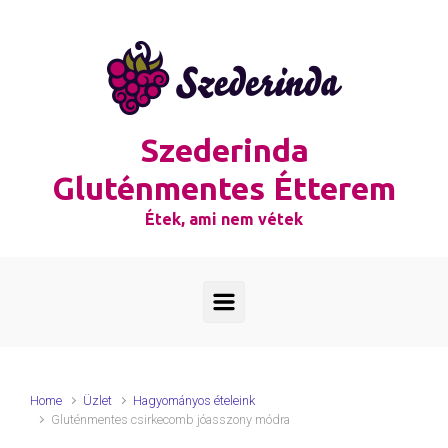
Skip to main content
Szederinda
Gluténmentes Étterem
Étek, ami nem vétek
Home
Üzlet
Hagyományos ételeink
Gluténmentes csirkecomb jóasszony módra