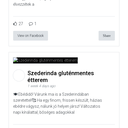
élvezzétek a
27
1
View on Facebook
Share
Szederinda gluténmentes
étterem
1 week 4 days ago
🍽️ Ebédidő! Várunk ma is a Szederindában
szeretettel!🥰 Ha egy finom, frissen készült, házias
ebédre vágysz, nálunk jó helyen jársz! Változatos
napi kínálattal, bőséges adagokkal