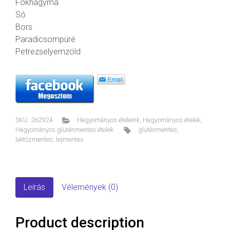
Fokhagyma
Só
Bors
Paradicsompüré
Petrezselyemzöld
SKU:
262924
Hagyományos ételeink
,
Hagyományos ételek
,
Hagyományos gluténmentes ételek
gluténmentes
,
laktózmentes
,
tejmentes
Leírás
Vélemények (0)
Product description