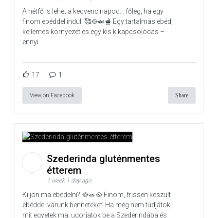
A hétfő is lehet a kedvenc napod… főleg, ha egy
finom ebéddel indul! 🥰🥘🍛🫕 Egy tartalmas ebéd,
kellemes környezet és egy kis kikapcsolódás –
ennyi
17
1
View on Facebook
Share
Szederinda gluténmentes
étterem
1 week 1 day ago
Ki jön ma ebédelni? 🥘🥗🥘 Finom, frissen készült
ebéddel várunk benneteket! Ha még nem tudjátok,
mit egyetek ma, ugorjatok be a Szederindába és