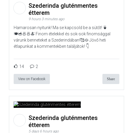
Szederinda gluténmentes
étterem
9 hours 3 minutes ago
Hamarosan nyitunk! Ma se kapcsold be a sütőt! 🍵
🍽️🥣🍜🍜🍝 Finom ételekkel és sok-sok finomsággal
várunk benneteket a Szederindában!🥰🥘 Jövő heti
étlapunkat a kommentekben találjátok! 👇
14
2
View on Facebook
Share
Szederinda gluténmentes
étterem
5 days 6 hours ago