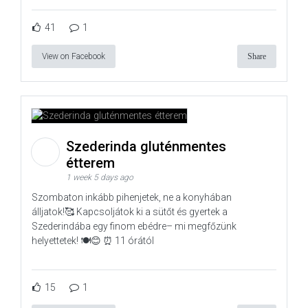
41
1
View on Facebook
Share
Szederinda gluténmentes
étterem
1 week 5 days ago
Szombaton inkább pihenjetek, ne a konyhában
álljatok!🥰 Kapcsoljátok ki a sütőt és gyertek a
Szederindába egy finom ebédre– mi megfőzünk
helyettetek! 🍽️😊 ⏰ 11 órától
15
1