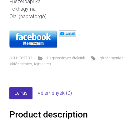
Fűszerpaprika
Fokhagyma
Olaj (napraforgó)
SKU:
262730
Hagyományos ételeink
gluténmentes
,
laktózmentes
,
tejmentes
Leírás
Vélemények (0)
Product description