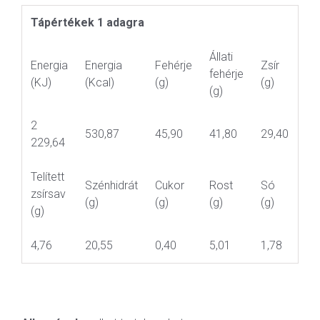
Tápértékek 1 adagra
Állati
Energia
Energia
Fehérje
Zsír
fehérje
(KJ)
(Kcal)
(g)
(g)
(g)
2
530,87
45,90
41,80
29,40
229,64
Telített
Szénhidrát
Cukor
Rost
Só
zsírsav
(g)
(g)
(g)
(g)
(g)
4,76
20,55
0,40
5,01
1,78