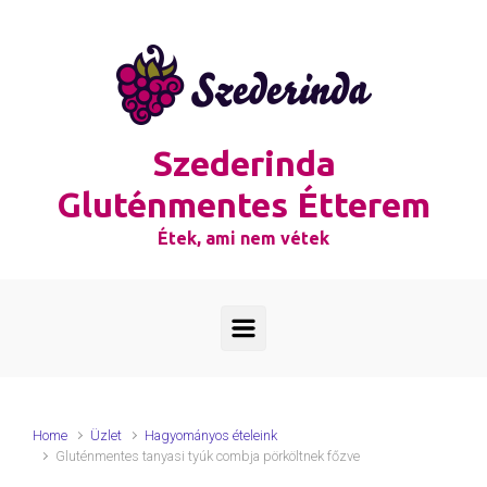
Skip to main content
Szederinda
Gluténmentes Étterem
Étek, ami nem vétek
Home
Üzlet
Hagyományos ételeink
Gluténmentes tanyasi tyúk combja pörköltnek főzve