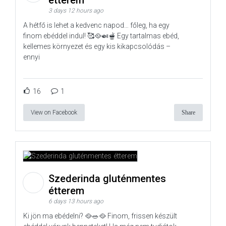
3 days 12 hours ago
A hétfő is lehet a kedvenc napod… főleg, ha egy
finom ebéddel indul! 🥰🥘🍛🫕 Egy tartalmas ebéd,
kellemes környezet és egy kis kikapcsolódás –
ennyi
16
1
View on Facebook
Share
Szederinda gluténmentes
étterem
6 days 13 hours ago
Ki jön ma ebédelni? 🥘🥗🥘 Finom, frissen készült