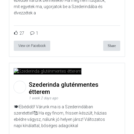
ebéddel várunk benneteket! Ha még nem tudjátok,
mit egyetek ma, ugorjatok be a Szederindába és
élvezzétek a
27
1
View on Facebook
Share
Szederinda gluténmentes
étterem
1 week 2 days ago
🍽️ Ebédidő! Várunk ma is a Szederindában
szeretettel!🥰 Ha egy finom, frissen készült, házias
ebédre vágysz, nálunk jó helyen jársz! Változatos
napi kínálattal, bőséges adagokkal