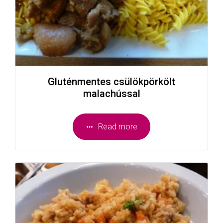
Gluténmentes csülökpörkölt
malachússal
Read more