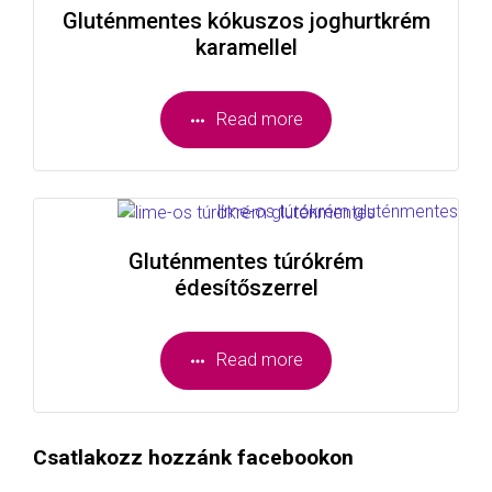
Gluténmentes kókuszos joghurtkrém
karamellel
Read more
Gluténmentes túrókrém
édesítőszerrel
Read more
Csatlakozz hozzánk facebookon