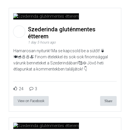
Szederinda gluténmentes
étterem
1 day 5 hours ago
Hamarosan nyitunk! Ma se kapcsold be a sütőt! 🍵
🍽️🥣🍜🍜🍝 Finom ételekkel és sok-sok finomsággal
várunk benneteket a Szederindában!🥰🥘 Jövő heti
étlapunkat a kommentekben találjátok! 👇
24
3
View on Facebook
Share