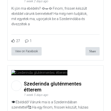
1 week 2 days ago
Ki jön ma ebédelni? 🥘🥗🥘 Finom, frissen készült
ebéddel várunk benneteket! Ha még nem tudjátok,
mit egyetek ma, ugorjatok be a Szederindába és
élvezzétek a
27
1
View on Facebook
Share
Szederinda gluténmentes
étterem
1 week 5 days ago
🍽️ Ebédidő! Várunk ma is a Szederindában
szeretettel!🥰 Ha egy finom, frissen készült, házias