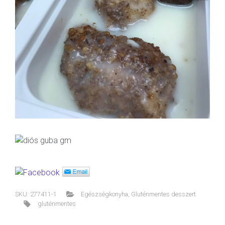
SKU:
277411-1
Egészségkonyha
,
Gluténmentes desszert
gluténmentes