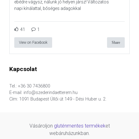
ebédre vágysz, nálunk jó helyen jársz! Változatos
napi kínálattal, bőséges adagokkal
41
1
View on Facebook
Share
Kapcsolat
Tel.: +36 30 7436800
E-mail: info@szederindaetterem.hu
Cím: 1091 Budapest Üllői út 149 - Dési Huber u. 2.
Vásároljon
gluténmentes termékek
et
webáruházunkban.