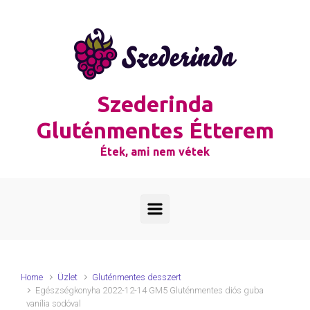
Skip to main content
Szederinda
Gluténmentes Étterem
Étek, ami nem vétek
Home
Üzlet
Gluténmentes desszert
Egészségkonyha 2022-12-14 GM5 Gluténmentes diós guba
vanília sodóval