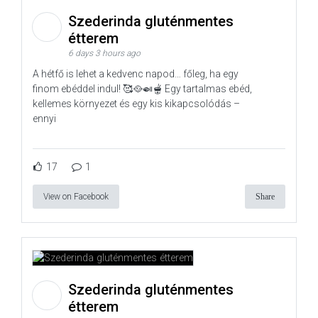
Szederinda gluténmentes
étterem
6 days 3 hours ago
A hétfő is lehet a kedvenc napod… főleg, ha egy
finom ebéddel indul! 🥰🥘🍛🫕 Egy tartalmas ebéd,
kellemes környezet és egy kis kikapcsolódás –
ennyi
17
1
View on Facebook
Share
Szederinda gluténmentes
étterem