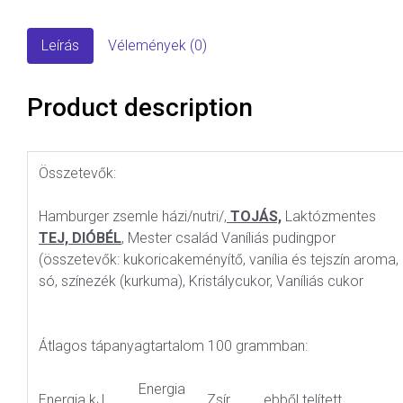
Leírás
Vélemények (0)
Product description
Összetevők:
Hamburger zsemle házi/nutri/,
TOJÁS,
Laktózmentes
TEJ, DIÓBÉL
, Mester család Vaníliás pudingpor
(összetevők: kukoricakeményítő, vanília és tejszín aroma,
só, színezék (kurkuma), Kristálycukor, Vaníliás cukor
Átlagos tápanyagtartalom 100 grammban:
Energia
Energia kJ
Zsír
ebből telített