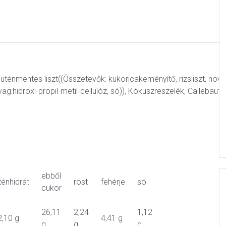
luténmentes liszt((Összetevők: kukoricakeményítő, rizsliszt, növén
nyag:hidroxi-propil-metil-cellulóz, só)), Kókuszreszelék, Callebaut
ebből
zénhidrát
rost
fehérje
só
cukor
26,11
2,24
1,12
2,10 g
4,41 g
g
g
g