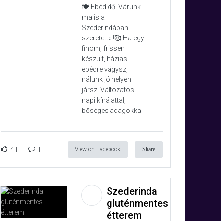
🍽️ Ebédidő! Várunk
ma is a
Szederindában
szeretettel!🥰 Ha egy
finom, frissen
készült, házias
ebédre vágysz,
nálunk jó helyen
jársz! Változatos
napi kínálattal,
bőséges adagokkal
41
1
View on Facebook
Share
Szederinda
gluténmentes
étterem