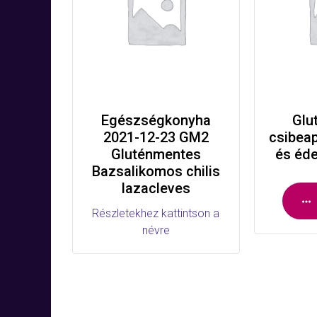
Egészségkonyha
Glu
2021-12-23 GM2
csibea
Gluténmentes
és éd
Bazsalikomos chilis
lazacleves
Részletekhez kattintson a
névre