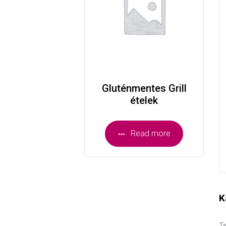
Gluténmentes Grill
ételek
Read more
K
Te