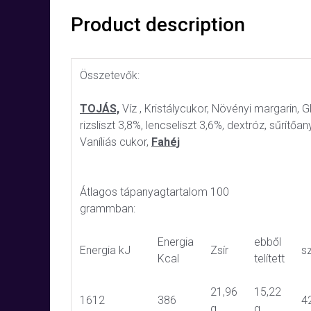
Product description
Összetevők:
TOJÁS,
Víz , Kristálycukor, Növényi margarin, G
rizsliszt 3,8%, lencseliszt 3,6%, dextróz, sűrítőa
Vaníliás cukor,
Fahéj
Átlagos tápanyagtartalom 100
grammban:
Energia
ebből
Energia kJ
Zsír
s
Kcal
telített
21,96
15,22
1612
386
4
g
g