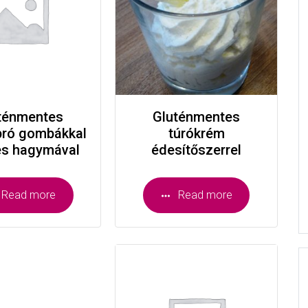
ténmentes
Gluténmentes
pró gombákkal
túrókrém
es hagymával
édesítőszerrel
Read more
Read more