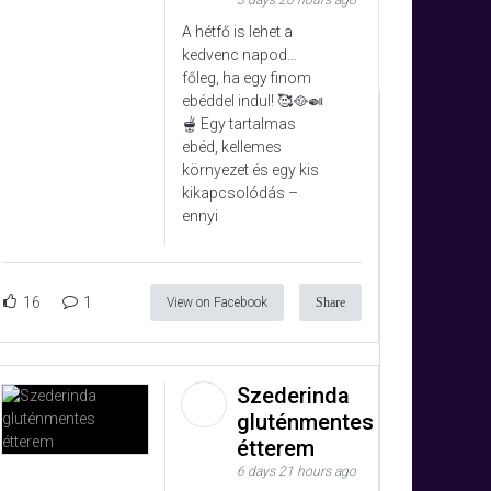
3 days 20 hours ago
A hétfő is lehet a
kedvenc napod…
főleg, ha egy finom
ebéddel indul! 🥰🥘🍛
🫕 Egy tartalmas
ebéd, kellemes
yi rost (psyllium,bambusz), teljes kiőrlésű
környezet és egy kis
kikapcsolódás –
FEHÉRCSOKI,
Vaníliás pudingpor, Sütőpor,
ennyi
16
1
View on Facebook
Share
Szederinda
gluténmentes
étterem
6 days 21 hours ago