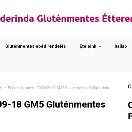
derinda Gluténmentes Étter
Gluténmentes ebéd rendelés
Ételeink
Itallap
C
ét
Egészségkonyha 2026-09-18 GM5 Gluténmentes Raffaello torta
09-18 GM5 Gluténmentes