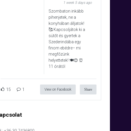
1 week 5 days ago
Szombaton inkább
pihenjetek, ne a
konyhában álljatok!
🥰 Kapcsoljátok ki a
sütőt és gyertek a
Szederindába egy
finom ebédre– mi
megfőzünk
helyettetek! 🍽️😊 ⏰
11 órától
15
1
View on Facebook
Share
apcsolat
l.: +36 30 7436800