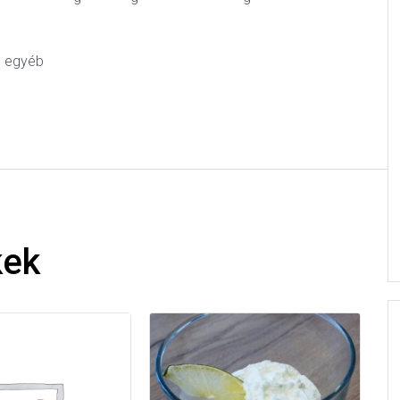
t, egyéb
kek