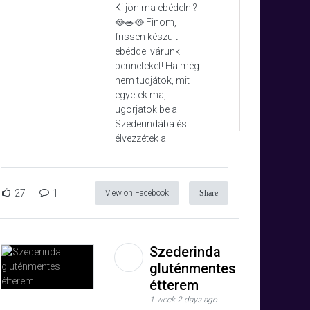
Ki jön ma ebédelni?
🥘🥗🥘 Finom,
frissen készült
ebéddel várunk
benneteket! Ha még
nem tudjátok, mit
egyetek ma,
ugorjatok be a
Szederindába és
élvezzétek a
27
1
View on Facebook
Share
Szederinda
gluténmentes
étterem
1 week 2 days ago