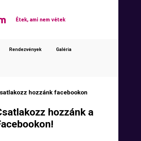
em
Étek, ami nem vétek
Rendezvények
Galéria
satlakozz hozzánk facebookon
Csatlakozz hozzánk a
Facebookon!