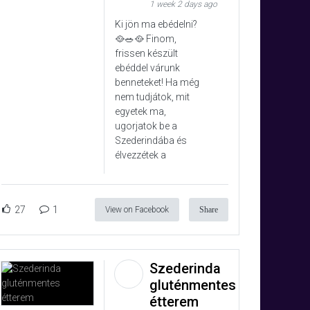
1 week 2 days ago
Ki jön ma ebédelni?
🥘🥗🥘 Finom,
frissen készült
ebéddel várunk
benneteket! Ha még
nem tudjátok, mit
egyetek ma,
ugorjatok be a
Szederindába és
élvezzétek a
27
1
View on Facebook
Share
Szederinda
gluténmentes
étterem