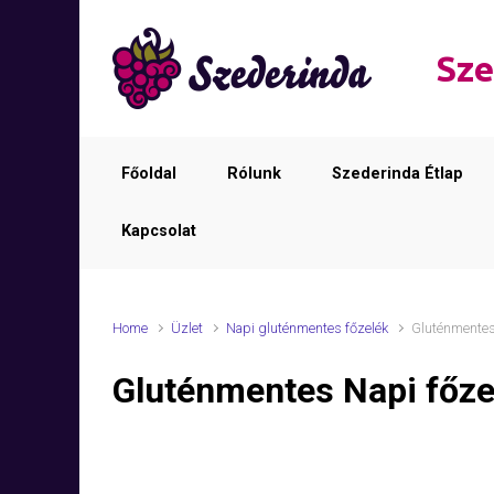
Skip to main content
Sze
Főoldal
Rólunk
Szederinda Étlap
Kapcsolat
Home
Üzlet
Napi gluténmentes főzelék
Gluténmentes
Gluténmentes Napi főze