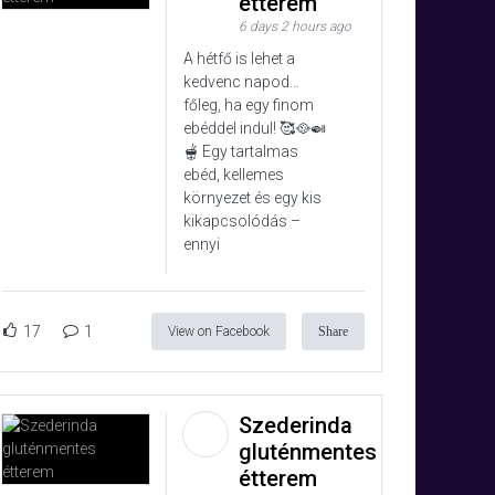
étterem
6 days 2 hours ago
A hétfő is lehet a
kedvenc napod…
főleg, ha egy finom
ebéddel indul! 🥰🥘🍛
🫕 Egy tartalmas
ebéd, kellemes
környezet és egy kis
kikapcsolódás –
ennyi
17
1
View on Facebook
Share
Szederinda
gluténmentes
étterem