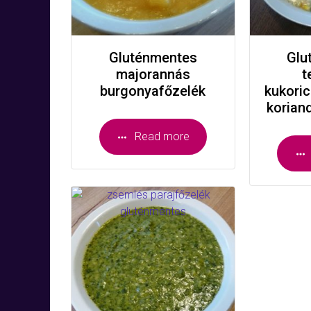
Gluténmentes
Glu
majorannás
t
burgonyafőzelék
kukoric
koriand
Read more
Gluténmentes
zsemlés parajfőzelék
Read more