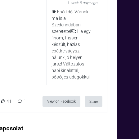
1 week 5 days ago
🍽️ Ebédidő! Várunk
ma is a
Szederindában
szeretettel!🥰 Ha egy
finom, frissen
készült, házias
ebédre vágysz,
nálunk jó helyen
jársz! Változatos
napi kínálattal,
bőséges adagokkal
41
1
View on Facebook
Share
apcsolat