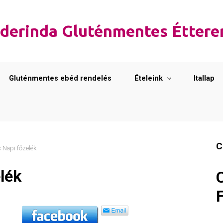
derinda Gluténmentes Étter
Gluténmentes ebéd rendelés
Ételeink
Itallap
C
 Napi főzelék
lék