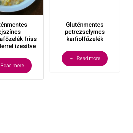
ténmentes
Gluténmentes
ejszínes
petrezselymes
afőzelék friss
karfiolfőzelék
errel ízesítve
Read more
Read more