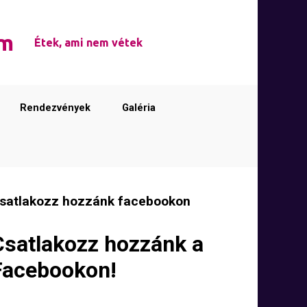
em
Étek, ami nem vétek
Rendezvények
Galéria
satlakozz hozzánk facebookon
Csatlakozz hozzánk a
Facebookon!