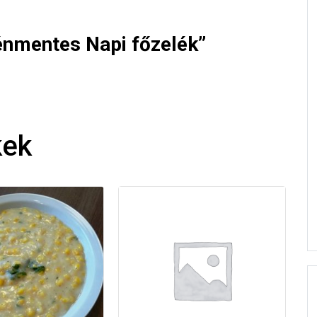
ténmentes Napi főzelék”
kek