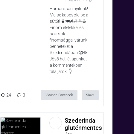
1 day 4 hours ago
Hamarosan nyitunk!
Ma se kapcsold be a
sütőt! 🍵🍽️🥣🍜🍜🍝
Finom ételekkel és
sok-sok
finomsággal várunk
benneteket a
Szederindában!🥰🥘
Jövő heti étlapunkat
a kommentekben
találjátok! 👇
24
3
View on Facebook
Share
Szederinda
gluténmentes