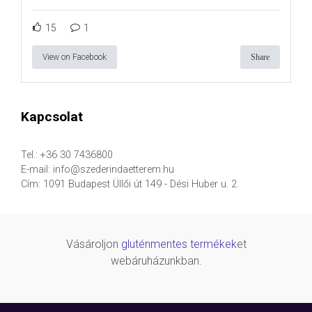
15
1
View on Facebook
Share
Kapcsolat
Tel.: +36 30 7436800
E-mail: info@szederindaetterem.hu
Cím: 1091 Budapest Üllői út 149 - Dési Huber u. 2.
Vásároljon
gluténmentes termékek
et
webáruházunkban.