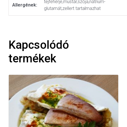
tejfehérje,mustár,szója,nátrium-
Allergének:
glutamát,zellert tartalmazhat
Kapcsolódó
termékek