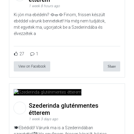
1 week 8 hours ago
Ki jön ma ebédelni? 🥘🥗🥘 Finom, frissen készült
ebéddel várunk benneteket! Ha még nem tudjátok,
mit egyetek ma, ugorjatok be a Szederindába és
élvezzétek a
27
1
View on Facebook
Share
Szederinda gluténmentes
étterem
1 week 3 days ago
🍽️ Ebédidő! Várunk ma is a Szederindában