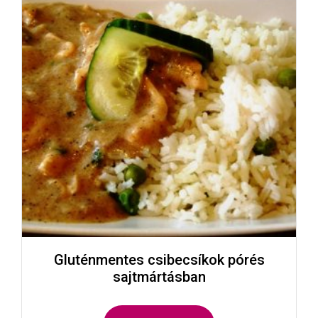
Gluténmentes csibecsíkok pórés
sajtmártásban