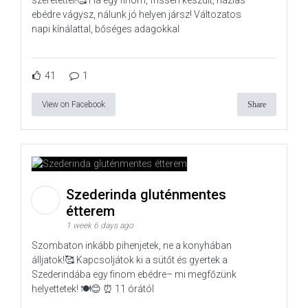
szeretettel!🥰 Ha egy finom, frissen készült, házias
ebédre vágysz, nálunk jó helyen jársz! Változatos
napi kínálattal, bőséges adagokkal
41
1
View on Facebook
Share
Szederinda gluténmentes
étterem
1 week 6 days ago
Szombaton inkább pihenjetek, ne a konyhában
álljatok!🥰 Kapcsoljátok ki a sütőt és gyertek a
Szederindába egy finom ebédre– mi megfőzünk
helyettetek! 🍽️😊 ⏰ 11 órától