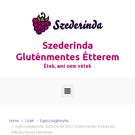
Skip to main content
Szederinda
Gluténmentes Étterem
Étek, ami nem vétek
Home
Üzlet
Egészségkonyha
Egészségkonyha 2023-03-06 GM2 Gluténmentes Kolbászos
édesburgonya krémleves