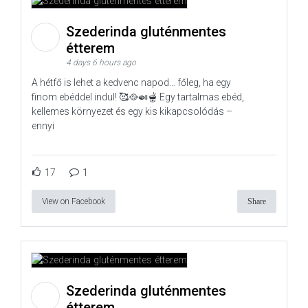
Szederinda gluténmentes
étterem
4 days 6 hours ago
A hétfő is lehet a kedvenc napod… főleg, ha egy
finom ebéddel indul! 🥰🥘🍛🫕 Egy tartalmas ebéd,
kellemes környezet és egy kis kikapcsolódás –
ennyi
17
1
View on Facebook
Share
Szederinda gluténmentes
étterem