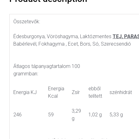
Összetevők:
Édesburgonya, Vöröshagyma, Laktózmentes
TEJ, PAR
Babérlevél, Fokhagyma , Ecet, Bors, Só, Szerecsendió
Átlagos tápanyagtartalom 100
grammban:
Energia
ebből
Energia KJ
Zsír
szénhidrát
Kcal
telített
3,29
246
59
1,02 g
5,33 g
g