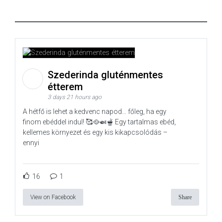
Szederinda gluténmentes
étterem
3 days 21 hours ago
A hétfő is lehet a kedvenc napod… főleg, ha egy
finom ebéddel indul! 🥰🥘🍛🫕 Egy tartalmas ebéd,
kellemes környezet és egy kis kikapcsolódás –
ennyi
16
1
View on Facebook
Share