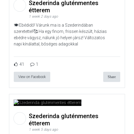
Szederinda gluténmentes
étterem
1 week 2 days ago
🍽️ Ebédidő! Várunk ma is a Szederindában
szeretettel!🥰 Ha egy finom, frissen készült, házias
ebédre vágysz, nálunk jó helyen jársz! Változatos
napi kínálattal, bőséges adagokkal
41
1
View on Facebook
Share
Szederinda gluténmentes
étterem
1 week 5 days ago