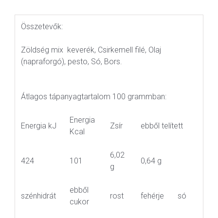
Összetevők:
Zöldség mix keverék, Csirkemell filé, Olaj
(napraforgó), pesto, Só, Bors.
Átlagos tápanyagtartalom 100 grammban:
Energia
Energia kJ
Zsír
ebből telített
Kcal
6,02
424
101
0,64 g
g
ebből
szénhidrát
rost
fehérje
só
cukor