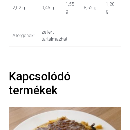
1,55
1,20
2,02 g
0,46 g
8,52 g
g
g
zellert
Allergének:
tartalmazhat
Kapcsolódó
termékek