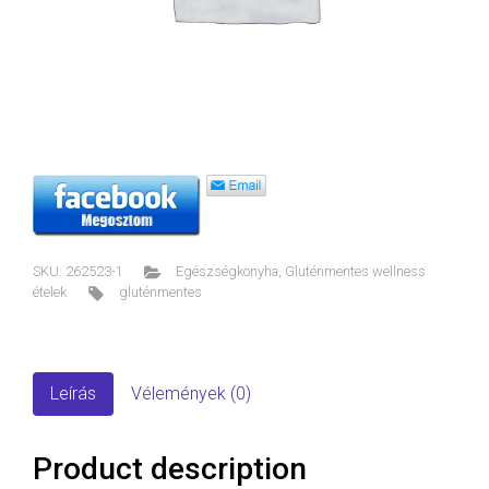
SKU:
262523-1
Egészségkonyha
,
Gluténmentes wellness
ételek
gluténmentes
Leírás
Vélemények (0)
Product description