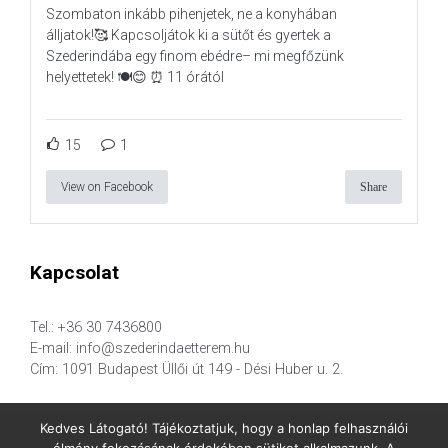
Szombaton inkább pihenjetek, ne a konyhában
álljatok!🥰 Kapcsoljátok ki a sütőt és gyertek a
Szederindába egy finom ebédre– mi megfőzünk
helyettetek! 🍽️😊 ⏰ 11 órától
15
1
View on Facebook
Share
Kapcsolat
Tel.: +36 30 7436800
E-mail: info@szederindaetterem.hu
Cím: 1091 Budapest Üllői út 149 - Dési Huber u. 2.
Kedves Látogató! Tájékoztatjuk, hogy a honlap felhasználói
élmény fokozásának érdekében sütiket alkalmazunk. A