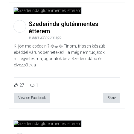
Szederinda gluténmentes
étterem
6 days 23 hours ago
Ki jön ma ebédelni? 🥘🥗🥘 Finom, frissen készült
ebéddel várunk benneteket! Ha még nem tudjátok,
mit egyetek ma, ugorjatok be a Szederindába és
élvezzétek a
27
1
View on Facebook
Share