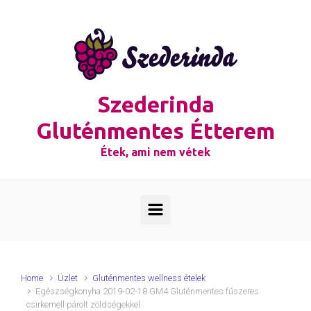
Skip to main content
Szederinda
Gluténmentes Étterem
Étek, ami nem vétek
Home
Üzlet
Gluténmentes wellness ételek
Egészségkonyha 2019-02-18 GM4 Gluténmentes fűszeres
csirkemell párolt zöldségekkel