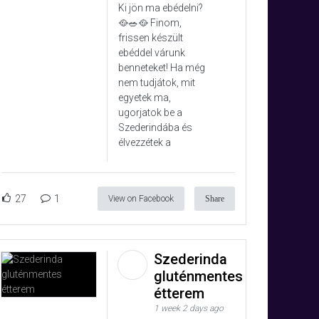
Ki jön ma ebédelni?
🥘🥗🥘 Finom,
frissen készült
ebéddel várunk
benneteket! Ha még
nem tudjátok, mit
egyetek ma,
ugorjatok be a
Szederindába és
élvezzétek a
27
1
View on Facebook
Share
Szederinda
gluténmentes
étterem
1 week 2 days ago