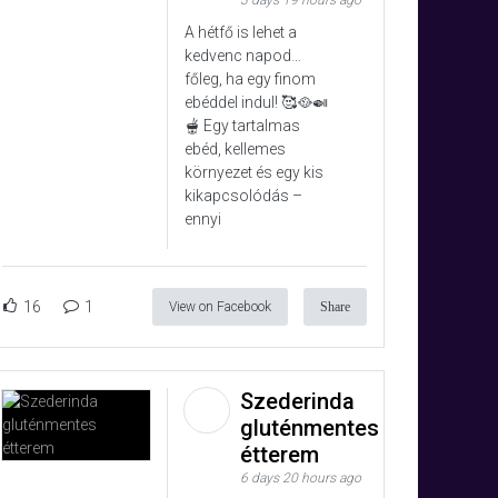
3 days 19 hours ago
A hétfő is lehet a
kedvenc napod…
főleg, ha egy finom
ebéddel indul! 🥰🥘🍛
🫕 Egy tartalmas
ebéd, kellemes
környezet és egy kis
kikapcsolódás –
ennyi
16
1
View on Facebook
Share
Szederinda
gluténmentes
étterem
6 days 20 hours ago