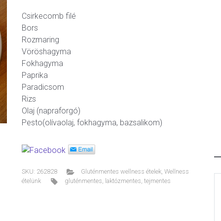
Csirkecomb filé
Bors
Rozmaring
Vöröshagyma
ext
Fokhagyma
Paprika
Paradicsom
Rizs
Olaj (napraforgó)
Pesto(olívaolaj, fokhagyma, bazsalikom)
SKU:
262828
Gluténmentes wellness ételek
,
Wellness
ételünk
gluténmentes
,
laktózmentes
,
tejmentes