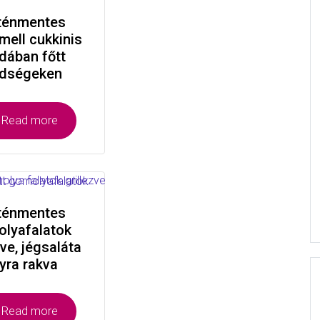
ténmentes
mell cukkinis
dában főtt
ldségeken
Read more
ténmentes
lyafalatok
zve, jégsaláta
yra rakva
Read more