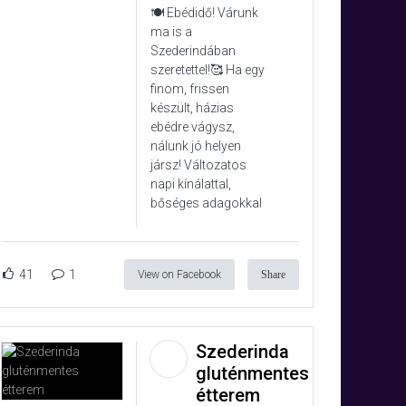
🍽️ Ebédidő! Várunk
ma is a
Szederindában
szeretettel!🥰 Ha egy
finom, frissen
készült, házias
ebédre vágysz,
nálunk jó helyen
jársz! Változatos
napi kínálattal,
bőséges adagokkal
41
1
View on Facebook
Share
Szederinda
gluténmentes
étterem