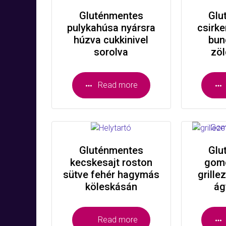
Gluténmentes
Glu
pulykahúsa nyársra
csirke
húzva cukkinivel
bun
sorolva
zö
Read more
Gluténmentes
Glu
kecskesajt roston
gomo
sütve fehér hagymás
grille
köleskásán
ág
Read more