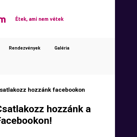
em
Étek, ami nem vétek
Rendezvények
Galéria
satlakozz hozzánk facebookon
Csatlakozz hozzánk a
Facebookon!