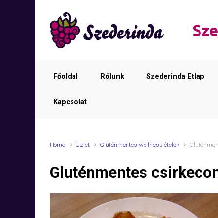
Skip to main content
Sze
Főoldal
Rólunk
Szederinda Étlap
Kapcsolat
Home
Üzlet
Gluténmentes wellness ételek
Gluténment
Gluténmentes csirkecom