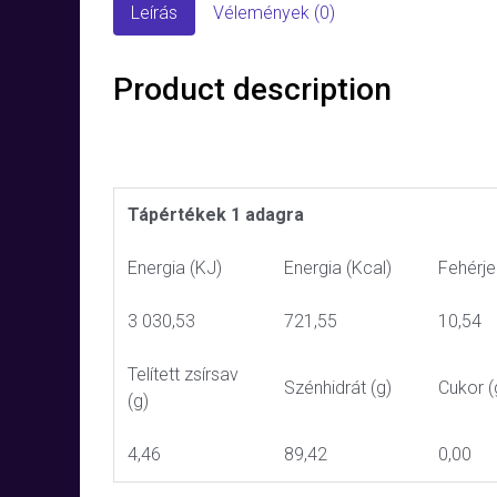
Leírás
Vélemények (0)
Product description
Tápértékek 1 adagra
Energia (KJ)
Energia (Kcal)
Fehérje
3 030,53
721,55
10,54
Telített zsírsav
Szénhidrát (g)
Cukor (
(g)
4,46
89,42
0,00