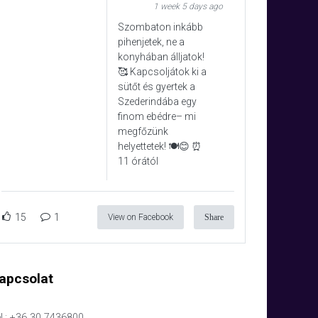
1 week 5 days ago
Szombaton inkább
pihenjetek, ne a
konyhában álljatok!
🥰 Kapcsoljátok ki a
sütőt és gyertek a
Szederindába egy
finom ebédre– mi
megfőzünk
helyettetek! 🍽️😊 ⏰
11 órától
15
1
View on Facebook
Share
apcsolat
l.: +36 30 7436800