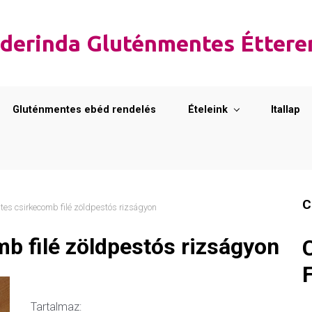
derinda Gluténmentes Étter
Gluténmentes ebéd rendelés
Ételeink
Itallap
C
es csirkecomb filé zöldpestós rizságyon
b filé zöldpestós rizságyon
Tartalmaz: