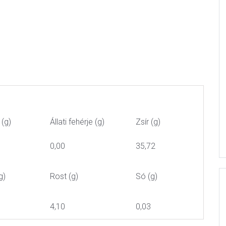
 (g)
Állati fehérje (g)
Zsír (g)
0,00
35,72
g)
Rost (g)
Só (g)
4,10
0,03