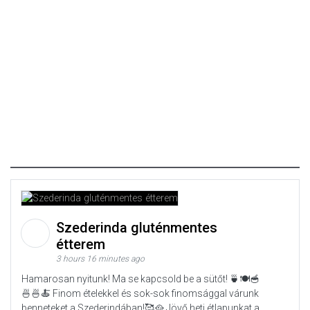
Szederinda gluténmentes
étterem
3 hours 16 minutes ago
Hamarosan nyitunk! Ma se kapcsold be a sütőt! 🍵🍽️🥣
🍜🍜🍝 Finom ételekkel és sok-sok finomsággal várunk
benneteket a Szederindában!🥰🥘 Jövő heti étlapunkat a