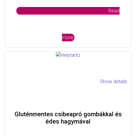
Read
more
Show details
Gluténmentes csibeapró gombákkal és
édes hagymával