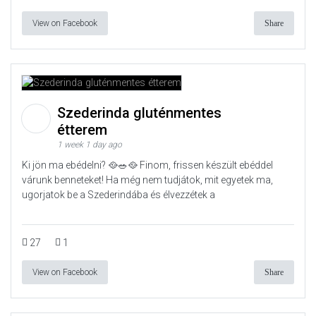
View on Facebook
Share
Szederinda gluténmentes
étterem
1 week 1 day ago
Ki jön ma ebédelni? 🥘🥗🥘 Finom, frissen készült ebéddel
várunk benneteket! Ha még nem tudjátok, mit egyetek ma,
ugorjatok be a Szederindába és élvezzétek a
27
1
View on Facebook
Share