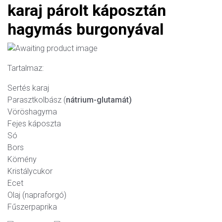
karaj párolt káposztán
hagymás burgonyával
Tartalmaz:
Sertés karaj
Parasztkolbász (
nátrium-glutamát)
Vöröshagyma
Fejes káposzta
Só
Bors
Kömény
Kristálycukor
Ecet
Olaj (napraforgó)
Fűszerpaprika