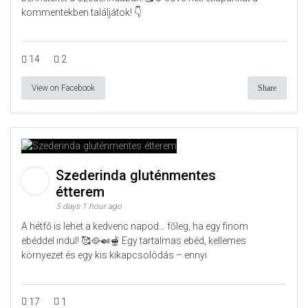
kommentekben találjátok! 👇
14
2
View on Facebook
Share
Szederinda gluténmentes
étterem
5 days 1 hour ago
A hétfő is lehet a kedvenc napod… főleg, ha egy finom
ebéddel indul! 🥰🥘🍛🫕 Egy tartalmas ebéd, kellemes
környezet és egy kis kikapcsolódás – ennyi
17
1