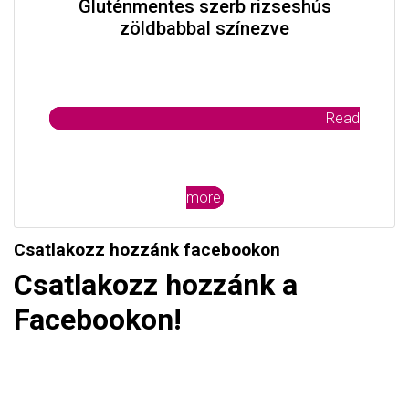
Gluténmentes szerb rizseshús
zöldbabbal színezve
Read
more
Csatlakozz hozzánk facebookon
Csatlakozz hozzánk a
Facebookon!