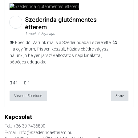
Szederinda gluténmentes
étterem
1 week 4 days ago
🍽️ Ebédidő! Várunk ma is a Szederindában szeretettel!🥰
Ha egy finom, frissen készült, házias ebédre vágysz,
nálunk jó helyen jársz! Változatos napi kínálattal,
bőséges adagokkal
41
1
View on Facebook
Share
Kapcsolat
Tel.: +36 30 7436800
E-mail: info@szederindaetterem.hu