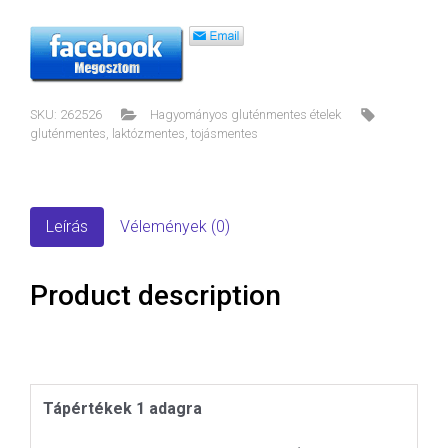
SKU:
262526
Hagyományos gluténmentes ételek
gluténmentes
,
laktózmentes
,
tojásmentes
Leírás
Vélemények (0)
Product description
Tápértékek 1 adagra