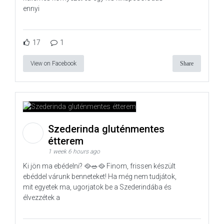
ennyi
17
1
View on Facebook
Share
Szederinda gluténmentes
étterem
1 week 6 hours ago
Ki jön ma ebédelni? 🥘🥗🥘 Finom, frissen készült
ebéddel várunk benneteket! Ha még nem tudjátok,
mit egyetek ma, ugorjatok be a Szederindába és
élvezzétek a