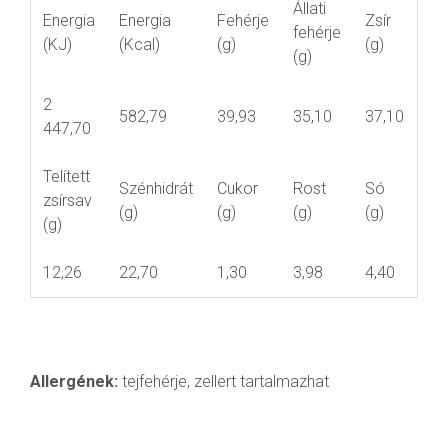
Állati
Energia
Energia
Fehérje
Zsír
fehérje
(KJ)
(Kcal)
(g)
(g)
(g)
2
582,79
39,93
35,10
37,10
447,70
Telített
Szénhidrát
Cukor
Rost
Só
zsírsav
(g)
(g)
(g)
(g)
(g)
12,26
22,70
1,30
3,98
4,40
Allergének:
tejfehérje, zellert tartalmazhat