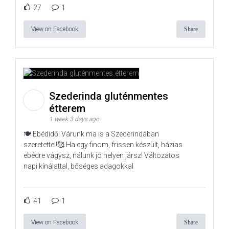
27
1
View on Facebook
Share
Szederinda gluténmentes
étterem
1 week 3 days ago
🍽️ Ebédidő! Várunk ma is a Szederindában
szeretettel!🥰 Ha egy finom, frissen készült, házias
ebédre vágysz, nálunk jó helyen jársz! Változatos
napi kínálattal, bőséges adagokkal
41
1
View on Facebook
Share