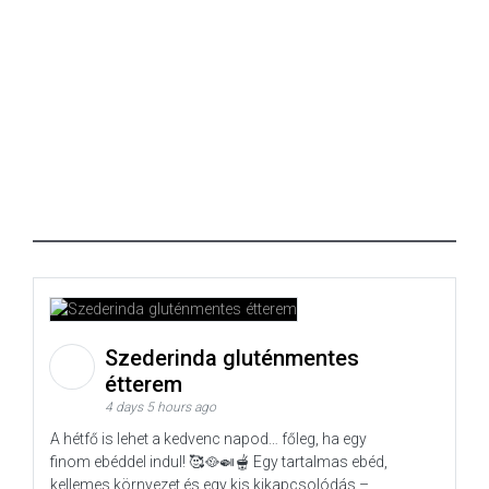
Szederinda gluténmentes
étterem
4 days 5 hours ago
A hétfő is lehet a kedvenc napod… főleg, ha egy
finom ebéddel indul! 🥰🥘🍛🫕 Egy tartalmas ebéd,
kellemes környezet és egy kis kikapcsolódás –