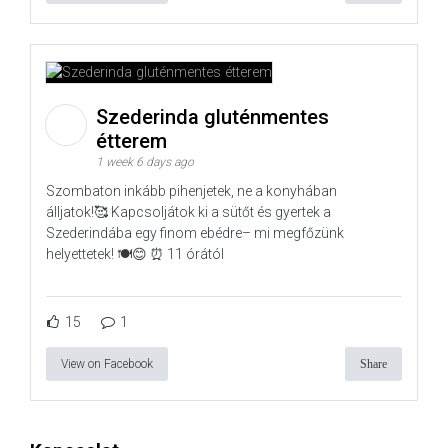
Szederinda gluténmentes
étterem
1 week 6 days ago
Szombaton inkább pihenjetek, ne a konyhában
álljatok!🥰 Kapcsoljátok ki a sütőt és gyertek a
Szederindába egy finom ebédre– mi megfőzünk
helyettetek! 🍽️😊 ⏰ 11 órától
15
1
View on Facebook
Share