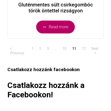
Gluténmentes sült csirkegombóc
török öntettel rizságyon
Read more
1
2
3
…
10
11
12
Next
Previous
Csatlakozz hozzánk facebookon
Csatlakozz hozzánk a
Facebookon!