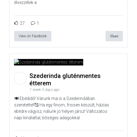
élvezzétek a
27
1
View on Facebook
Share
Szederinda gluténmentes
étterem
1 week 3 days ago
🍽️ Ebédidő! Várunk ma is a Szederindában
szeretettel!🥰 Ha egy finom, frissen készült, házias
ebédre vágysz, nálunk jó helyen jársz! Változatos
napi kínálattal, bőséges adagokkal