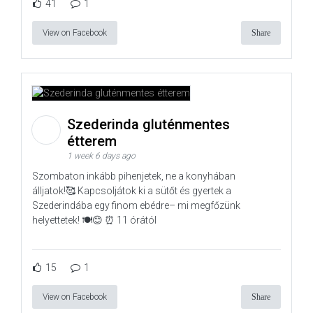
41
1
View on Facebook
Share
Szederinda gluténmentes
étterem
1 week 6 days ago
Szombaton inkább pihenjetek, ne a konyhában
álljatok!🥰 Kapcsoljátok ki a sütőt és gyertek a
Szederindába egy finom ebédre– mi megfőzünk
helyettetek! 🍽️😊 ⏰ 11 órától
15
1
View on Facebook
Share