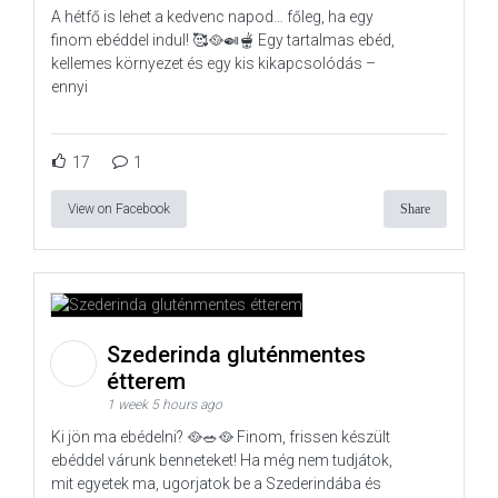
A hétfő is lehet a kedvenc napod… főleg, ha egy
finom ebéddel indul! 🥰🥘🍛🫕 Egy tartalmas ebéd,
kellemes környezet és egy kis kikapcsolódás –
ennyi
17
1
View on Facebook
Share
Szederinda gluténmentes
étterem
1 week 5 hours ago
Ki jön ma ebédelni? 🥘🥗🥘 Finom, frissen készült
ebéddel várunk benneteket! Ha még nem tudjátok,
mit egyetek ma, ugorjatok be a Szederindába és