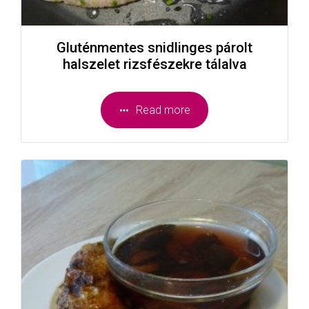
Gluténmentes snidlinges párolt
halszelet rizsfészekre tálalva
Read more