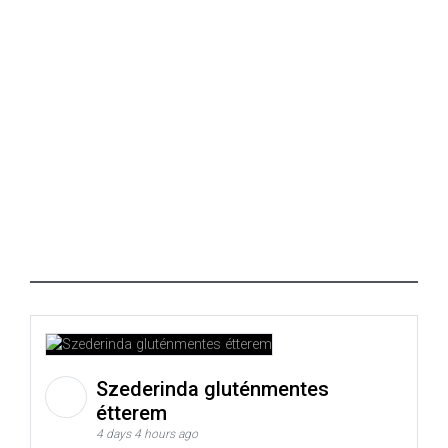
Szederinda gluténmentes
étterem
4 days 4 hours ago