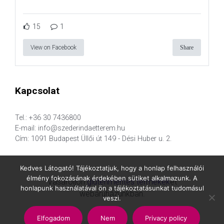
15
1
View on Facebook
Share
Kapcsolat
Tel.: +36 30 7436800
E-mail: info@szederindaetterem.hu
Cím: 1091 Budapest Üllői út 149 - Dési Huber u. 2.
Kedves Látogató! Tájékoztatjuk, hogy a honlap felhasználói
élmény fokozásának érdekében sütiket alkalmazunk. A
Vásároljon
gluténmentes termékek
et
honlapunk használatával ön a tájékoztatásunkat tudomásul
webáruházunkban.
veszi.
Elfogadom
Nem
Privacy policy