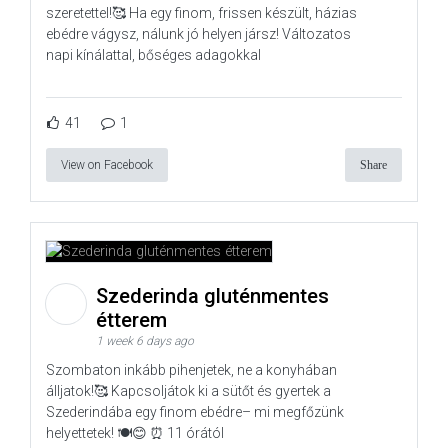
szeretettel!🥰 Ha egy finom, frissen készült, házias
ebédre vágysz, nálunk jó helyen jársz! Változatos
napi kínálattal, bőséges adagokkal
41
1
View on Facebook
Share
Szederinda gluténmentes
étterem
1 week 6 days ago
Szombaton inkább pihenjetek, ne a konyhában
álljatok!🥰 Kapcsoljátok ki a sütőt és gyertek a
Szederindába egy finom ebédre– mi megfőzünk
helyettetek! 🍽️😊 ⏰ 11 órától