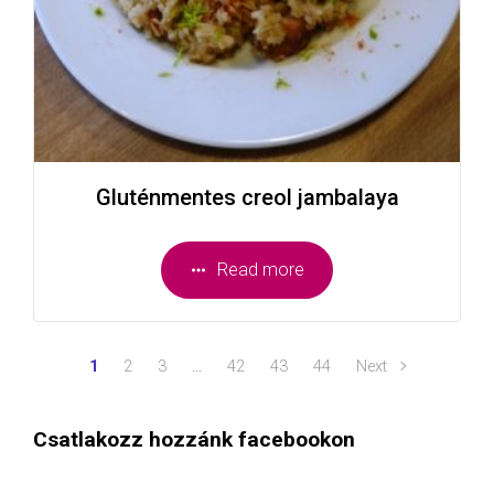
Gluténmentes creol jambalaya
Read more
1
2
3
…
42
43
44
Next
Csatlakozz hozzánk facebookon