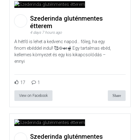
Szederinda gluténmentes
étterem
4 days 7 hours ago
A hétfő is lehet a kedvenc napod… főleg, ha egy
finom ebéddel indul! 🥰🥘🍛🫕 Egy tartalmas ebéd,
kellemes környezet és egy kis kikapcsolódás –
ennyi
17
1
View on Facebook
Share
Szederinda gluténmentes