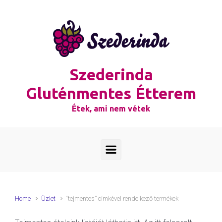
Skip to main content
Szederinda
Gluténmentes Étterem
Étek, ami nem vétek
Home
Üzlet
“tejmentes” címkével rendelkező termékek