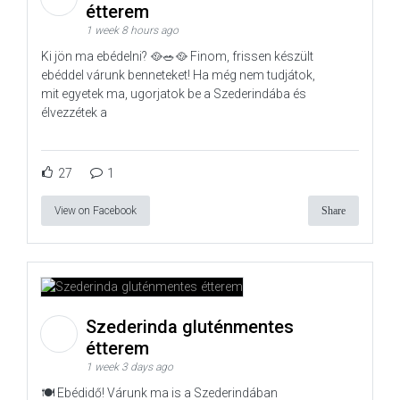
étterem
1 week 8 hours ago
Ki jön ma ebédelni? 🥘🥗🥘 Finom, frissen készült
ebéddel várunk benneteket! Ha még nem tudjátok,
mit egyetek ma, ugorjatok be a Szederindába és
élvezzétek a
27
1
View on Facebook
Share
Szederinda gluténmentes
étterem
1 week 3 days ago
🍽️ Ebédidő! Várunk ma is a Szederindában