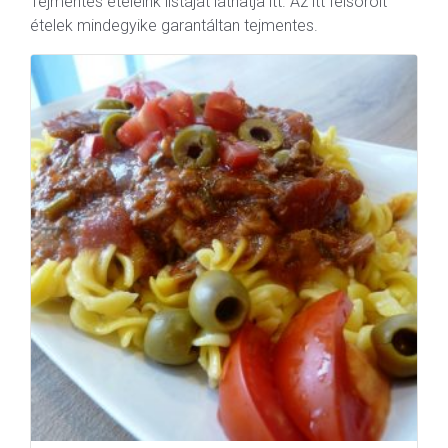
Tejmentes ételeink listáját láthatja itt. Az itt felsorolt
ételek mindegyike garantáltan tejmentes.