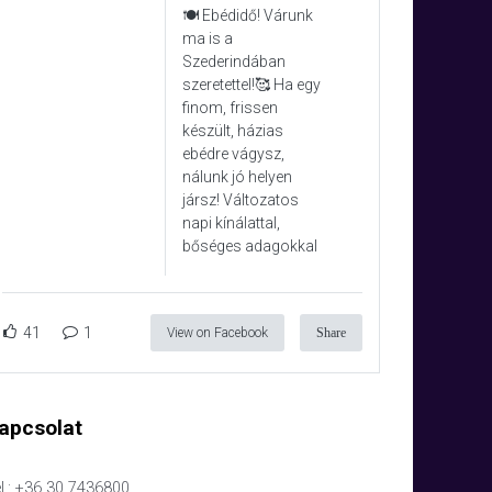
🍽️ Ebédidő! Várunk
ma is a
Szederindában
szeretettel!🥰 Ha egy
finom, frissen
készült, házias
ebédre vágysz,
nálunk jó helyen
jársz! Változatos
napi kínálattal,
bőséges adagokkal
41
1
View on Facebook
Share
apcsolat
l.: +36 30 7436800