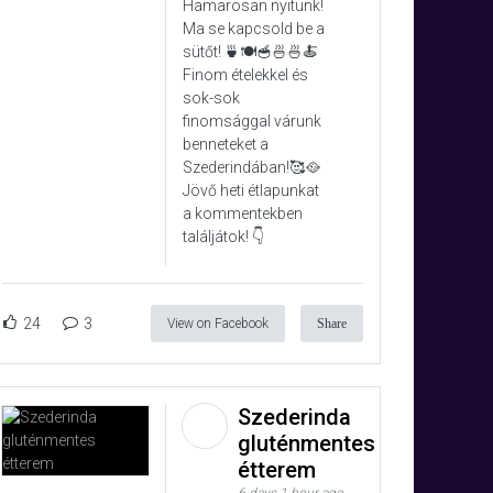
Hamarosan nyitunk!
Ma se kapcsold be a
sütőt! 🍵🍽️🥣🍜🍜🍝
Finom ételekkel és
sok-sok
finomsággal várunk
benneteket a
Szederindában!🥰🥘
Jövő heti étlapunkat
a kommentekben
találjátok! 👇
24
3
View on Facebook
Share
Szederinda
gluténmentes
étterem