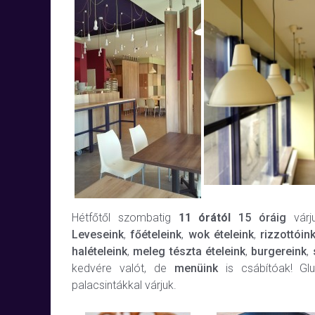
Hétfőtől szombatig
11 órától
15 óráig
várju
Leveseink
,
főételeink
,
wok
ételeink
,
rizzottóin
halételeink
,
meleg tészta ételeink
,
burgereink
,
kedvére valót, de
menüink
is csábítóak! Gl
palacsintákkal várjuk.