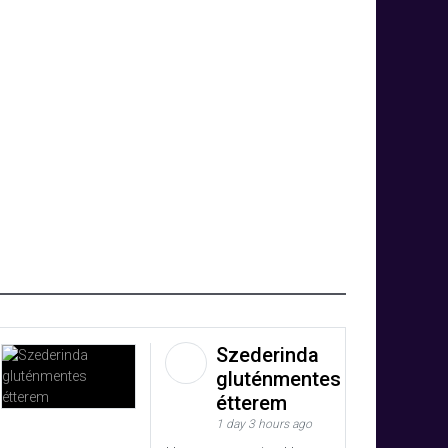
Szederinda
gluténmentes
étterem
1 day 3 hours ago