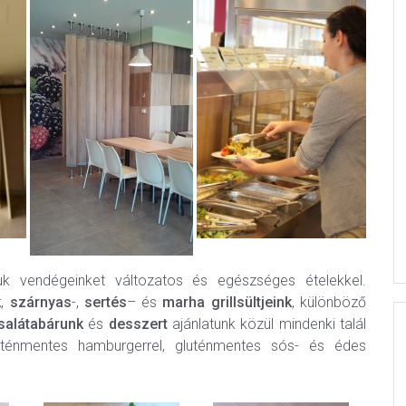
k vendégeinket változatos és egészséges ételekkel.
k
,
szárnyas
-,
sertés
– és
marha
grillsültjeink
, különböző
salátabárunk
és
desszert
ajánlatunk közül mindenki talál
uténmentes hamburgerrel, gluténmentes sós- és édes