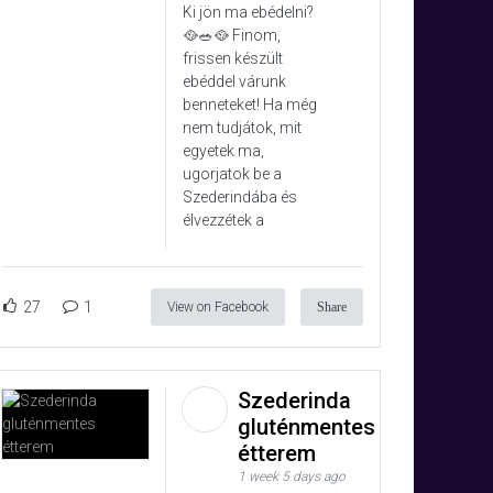
Ki jön ma ebédelni?
🥘🥗🥘 Finom,
frissen készült
ebéddel várunk
benneteket! Ha még
nem tudjátok, mit
egyetek ma,
ugorjatok be a
Szederindába és
élvezzétek a
27
1
View on Facebook
Share
Szederinda
gluténmentes
étterem
1 week 5 days ago