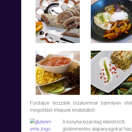
Forduljon hozzánk bizalommal bármilyen étel
megoldást étlapunk kínálatából.
A konyha kizárólag ellenőrzött,
gluténmentes alapanyagokat hasz