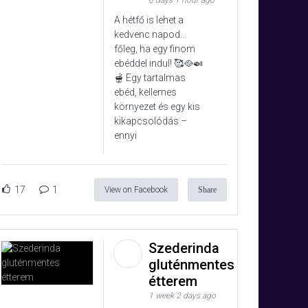
6 days 1 hour ago
A hétfő is lehet a
kedvenc napod…
főleg, ha egy finom
ebéddel indul! 🥰🥘🍛
🫕 Egy tartalmas
ebéd, kellemes
környezet és egy kis
kikapcsolódás –
ennyi
17
1
View on Facebook
Share
Szederinda
gluténmentes
étterem
1 week 2 days ago