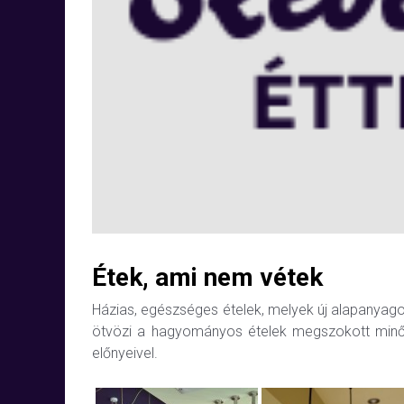
Étek, ami nem vétek
Házias, egészséges ételek, melyek új alapanyagok
ötvözi a hagyományos ételek megszokott minős
előnyeivel.