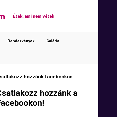
em
Étek, ami nem vétek
Rendezvények
Galéria
satlakozz hozzánk facebookon
Csatlakozz hozzánk a
Facebookon!