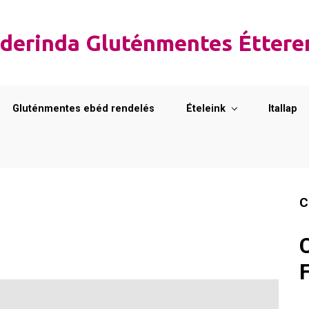
derinda Gluténmentes Étter
Gluténmentes ebéd rendelés
Ételeink
Itallap
C