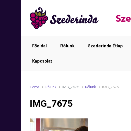
Skip to main content
Sze
Főoldal
Rólunk
Szederinda Étlap
Kapcsolat
Home
Rólunk
IMG_7675
Rólunk
IMG_7675
IMG_7675