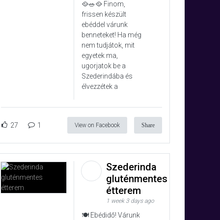
🥘🥗🥘 Finom,
frissen készült
ebéddel várunk
benneteket! Ha még
nem tudjátok, mit
egyetek ma,
ugorjatok be a
Szederindába és
élvezzétek a
27
1
View on Facebook
Share
Szederinda
gluténmentes
étterem
1 week 3 days ago
🍽️ Ebédidő! Várunk