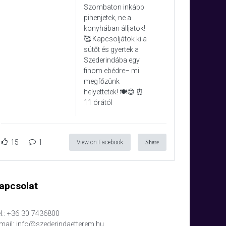
Szombaton inkább
pihenjetek, ne a
konyhában álljatok!
🥰 Kapcsoljátok ki a
sütőt és gyertek a
Szederindába egy
finom ebédre– mi
megfőzünk
helyettetek! 🍽️😊 ⏰
11 órától
15
1
View on Facebook
Share
apcsolat
l.: +36 30 7436800
mail: info@szederindaetterem.hu