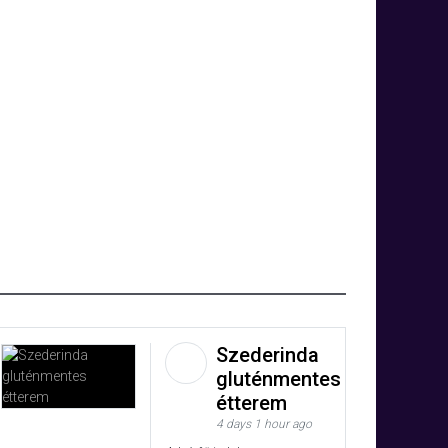
Szederinda
gluténmentes
étterem
4 days 1 hour ago