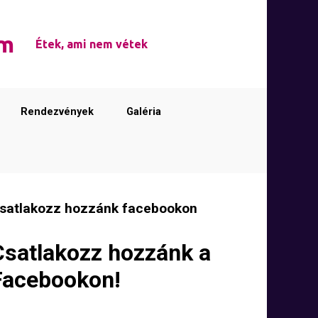
em
Étek, ami nem vétek
Rendezvények
Galéria
satlakozz hozzánk facebookon
Csatlakozz hozzánk a
Facebookon!