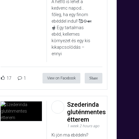
A hétfő is lehet a
kedvenc napod…
főleg, ha egy finom
ebéddel indul! 🥰🥘🍛
🫕 Egy tartalmas
ebéd, kellemes
környezet és egy kis
kikapcsolódás –
ennyi
17
1
View on Facebook
Share
Szederinda
gluténmentes
étterem
1 week 2 hours ago
Ki jön ma ebédelni?