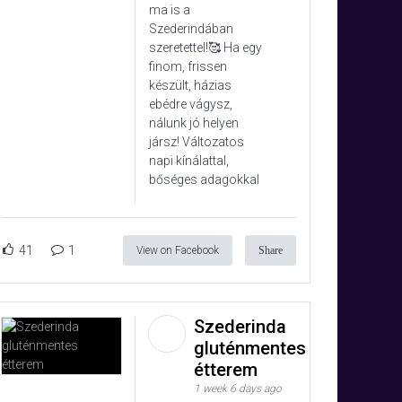
ma is a
Szederindában
szeretettel!🥰 Ha egy
finom, frissen
készült, házias
ebédre vágysz,
nálunk jó helyen
jársz! Változatos
napi kínálattal,
bőséges adagokkal
41
1
View on Facebook
Share
Szederinda
gluténmentes
étterem
1 week 6 days ago