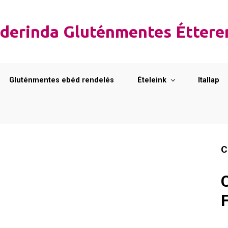
derinda Gluténmentes Étter
Gluténmentes ebéd rendelés
Ételeink
Itallap
C