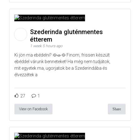
Szederinda gluténmentes
étterem
1 week 5 hours ago
Ki jön ma ebédelni? 🥘🥗🥘 Finom, frissen készült
ebéddel várunk benneteket! Ha még nem tudjátok,
mit egyetek ma, ugorjatok be a Szederindába és
élvezzétek a
27
1
View on Facebook
Share