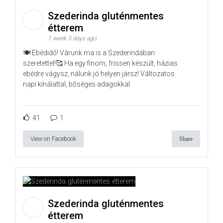
Szederinda gluténmentes
étterem
1 week 3 days ago
🍽️ Ebédidő! Várunk ma is a Szederindában
szeretettel!🥰 Ha egy finom, frissen készült, házias
ebédre vágysz, nálunk jó helyen jársz! Változatos
napi kínálattal, bőséges adagokkal
41
1
View on Facebook
Share
Szederinda gluténmentes
étterem