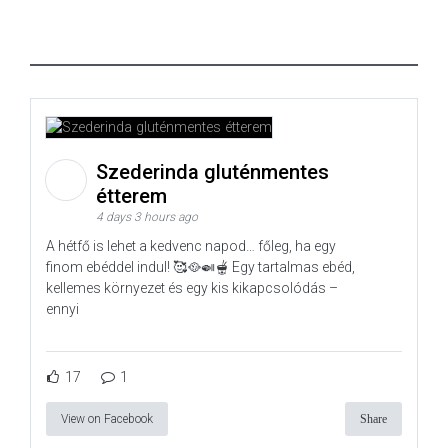
Szederinda gluténmentes
étterem
4 days 3 hours ago
A hétfő is lehet a kedvenc napod… főleg, ha egy
finom ebéddel indul! 🥰🥘🍛🫕 Egy tartalmas ebéd,
kellemes környezet és egy kis kikapcsolódás –
ennyi
17
1
View on Facebook
Share