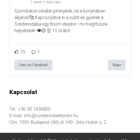
1 week 6 days ago
Szombaton inkább pihenjetek, ne a konyhában
álljatok!🥰 Kapcsoljátok ki a sütőt és gyertek a
Szederindába egy finom ebédre– mi megfőzünk
helyettetek! 🍽️😊 ⏰ 11 órától
15
1
View on Facebook
Share
Kapcsolat
Tel.: +36 30 7436800
E-mail: info@szederindaetterem.hu
Cím: 1091 Budapest Üllői út 149 - Dési Huber u. 2.