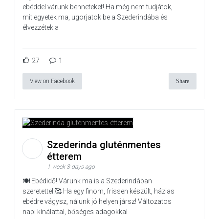
ebéddel várunk benneteket! Ha még nem tudjátok,
mit egyetek ma, ugorjatok be a Szederindába és
élvezzétek a
27
1
View on Facebook
Share
Szederinda gluténmentes
étterem
1 week 3 days ago
🍽️ Ebédidő! Várunk ma is a Szederindában
szeretettel!🥰 Ha egy finom, frissen készült, házias
ebédre vágysz, nálunk jó helyen jársz! Változatos
napi kínálattal, bőséges adagokkal