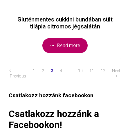
Gluténmentes cukkini bundában sült
tilápia citromos jégsalátán
Read more
1
2
3
4
…
10
11
12
Next
Previous
Csatlakozz hozzánk facebookon
Csatlakozz hozzánk a
Facebookon!