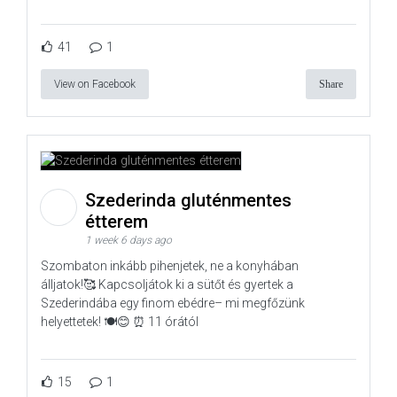
41
1
View on Facebook
Share
Szederinda gluténmentes
étterem
1 week 6 days ago
Szombaton inkább pihenjetek, ne a konyhában
álljatok!🥰 Kapcsoljátok ki a sütőt és gyertek a
Szederindába egy finom ebédre– mi megfőzünk
helyettetek! 🍽️😊 ⏰ 11 órától
15
1