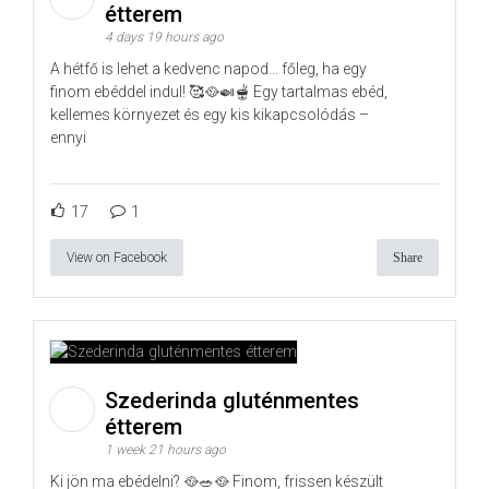
étterem
4 days 19 hours ago
A hétfő is lehet a kedvenc napod… főleg, ha egy
finom ebéddel indul! 🥰🥘🍛🫕 Egy tartalmas ebéd,
kellemes környezet és egy kis kikapcsolódás –
ennyi
17
1
View on Facebook
Share
Szederinda gluténmentes
étterem
1 week 21 hours ago
Ki jön ma ebédelni? 🥘🥗🥘 Finom, frissen készült