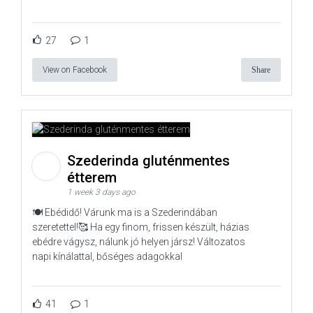
27
1
View on Facebook
Share
Szederinda gluténmentes
étterem
1 week 3 days ago
🍽️ Ebédidő! Várunk ma is a Szederindában
szeretettel!🥰 Ha egy finom, frissen készült, házias
ebédre vágysz, nálunk jó helyen jársz! Változatos
napi kínálattal, bőséges adagokkal
41
1