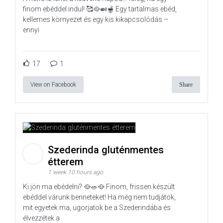
finom ebéddel indul! 🥰🥘🍛🫕 Egy tartalmas ebéd,
kellemes környezet és egy kis kikapcsolódás –
ennyi
17
1
View on Facebook
Share
Szederinda gluténmentes
étterem
1 week 10 hours ago
Ki jön ma ebédelni? 🥘🥗🥘 Finom, frissen készült
ebéddel várunk benneteket! Ha még nem tudjátok,
mit egyetek ma, ugorjatok be a Szederindába és
élvezzétek a