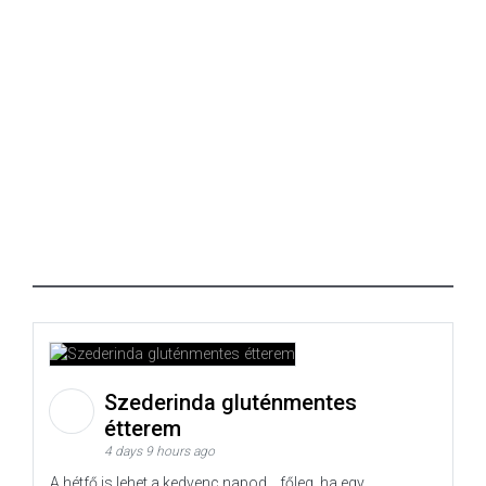
Szederinda gluténmentes
étterem
4 days 9 hours ago
A hétfő is lehet a kedvenc napod… főleg, ha egy