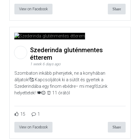
View on Facebook
Share
Szederinda gluténmentes
étterem
1 week 6 days ago
Szombaton inkább pihenjetek, ne a konyhában
álljatok!🥰 Kapcsoljátok ki a sütőt és gyertek a
Szederindába egy finom ebédre– mi megfőzünk
helyettetek! 🍽️😊 ⏰ 11 órától
15
1
View on Facebook
Share