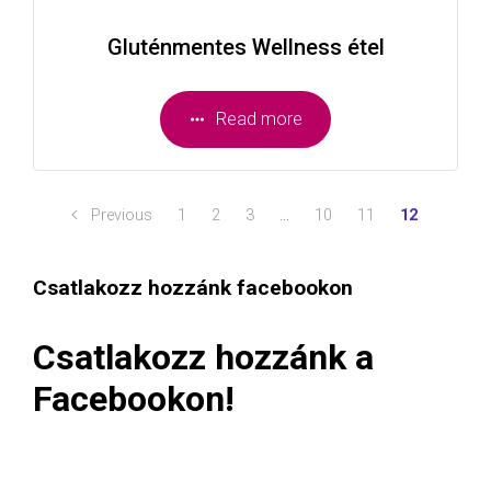
Gluténmentes Wellness étel
Read more
Previous
1
2
3
…
10
11
12
Csatlakozz hozzánk facebookon
Csatlakozz hozzánk a
Facebookon!