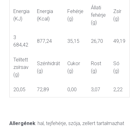
Állati
Energia
Energia
Fehérje
Zsír
fehérje
(KJ)
(Kcal)
(g)
(g)
(g)
3
877,24
35,15
26,70
49,19
684,42
Telített
Szénhidrát
Cukor
Rost
Só
zsírsav
(g)
(g)
(g)
(g)
(g)
20,05
72,89
0,00
3,07
2,22
Allergének
: hal, tejfehérje, szója, zellert tartalmazhat