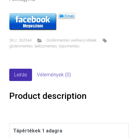
SKU:
262544
Gluténmentes wellness ételek
gluténmentes
,
laktózmentes
,
tojásmentes
Leírás
Vélemények (0)
Product description
Tápértékek 1 adagra