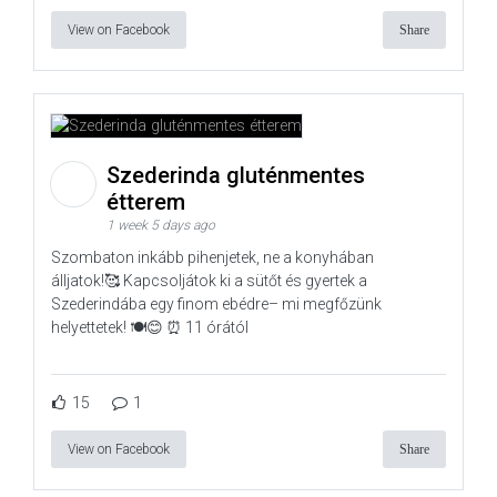
View on Facebook
Share
Szederinda gluténmentes
étterem
1 week 5 days ago
Szombaton inkább pihenjetek, ne a konyhában
álljatok!🥰 Kapcsoljátok ki a sütőt és gyertek a
Szederindába egy finom ebédre– mi megfőzünk
helyettetek! 🍽️😊 ⏰ 11 órától
15
1
View on Facebook
Share