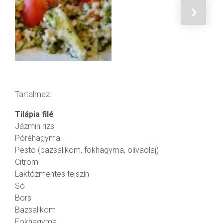
Tartalmaz:
Tilápia filé
Jázmin rizs
Póréhagyma
Pesto (bazsalikom, fokhagyma, olívaolaj)
Citrom
Laktózmentes tejszín
Só
Bors
Bazsalikom
Fokhagyma