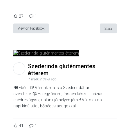
27
1
View on Facebook
Share
Szederinda gluténmentes
étterem
1 week 2 days ago
🍽️ Ebédidő! Várunk ma is a Szederindában
szeretettel!🥰 Ha egy finom, frissen készült, házias
ebédre vágysz, nálunk jó helyen jársz! Változatos
napi kínálattal, bőséges adagokkal
41
1