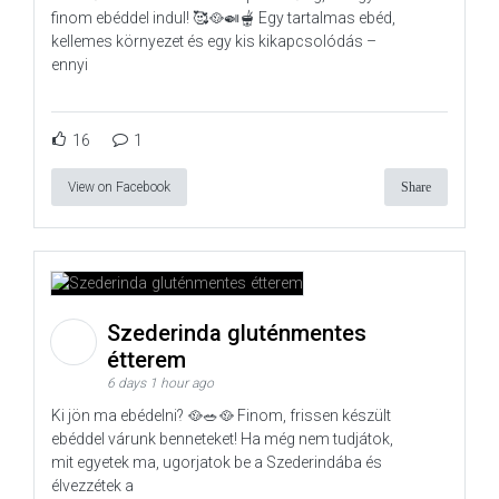
finom ebéddel indul! 🥰🥘🍛🫕 Egy tartalmas ebéd,
kellemes környezet és egy kis kikapcsolódás –
ennyi
16
1
View on Facebook
Share
Szederinda gluténmentes
étterem
6 days 1 hour ago
Ki jön ma ebédelni? 🥘🥗🥘 Finom, frissen készült
ebéddel várunk benneteket! Ha még nem tudjátok,
mit egyetek ma, ugorjatok be a Szederindába és
élvezzétek a