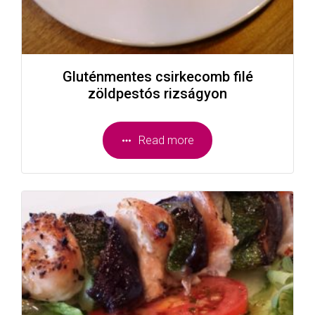
Gluténmentes csirkecomb filé
zöldpestós rizságyon
Read more