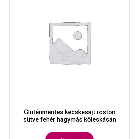
Gluténmentes kecskesajt roston
sütve fehér hagymás köleskásán