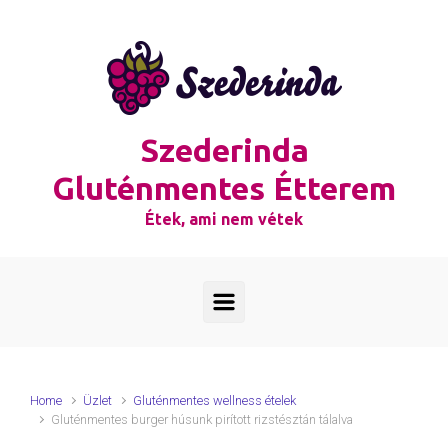
Skip to main content
Szederinda
Gluténmentes Étterem
Étek, ami nem vétek
Home
Üzlet
Gluténmentes wellness ételek
Gluténmentes burger húsunk pirított rizstésztán tálalva