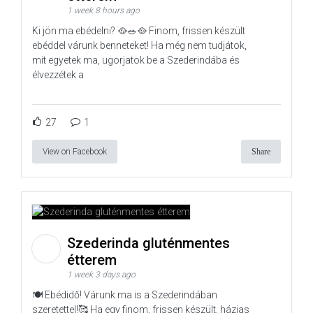
1 week 8 hours ago
Ki jön ma ebédelni? 🥘🥗🥘 Finom, frissen készült
ebéddel várunk benneteket! Ha még nem tudjátok,
mit egyetek ma, ugorjatok be a Szederindába és
élvezzétek a
27
1
View on Facebook
Share
Szederinda gluténmentes
étterem
1 week 3 days ago
🍽️ Ebédidő! Várunk ma is a Szederindában
szeretettel!🥰 Ha egy finom, frissen készült, házias