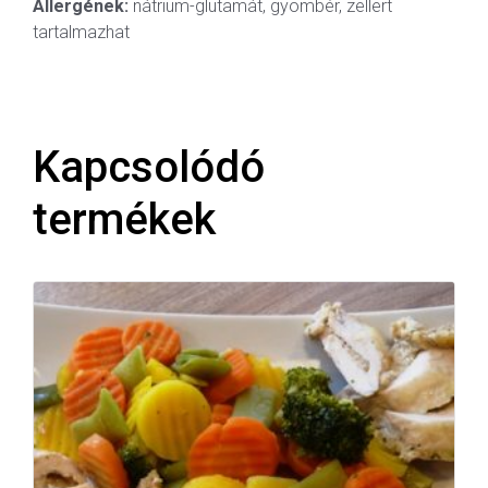
Allergének:
nátrium-glutamát, gyömbér, zellert
tartalmazhat
Kapcsolódó
termékek