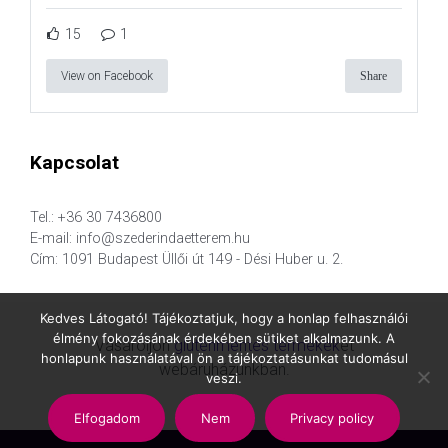
15
1
View on Facebook
Share
Kapcsolat
Tel.: +36 30 7436800
E-mail: info@szederindaetterem.hu
Cím: 1091 Budapest Üllői út 149 - Dési Huber u. 2.
Kedves Látogató! Tájékoztatjuk, hogy a honlap felhasználói
élmény fokozásának érdekében sütiket alkalmazunk. A
Vásároljon
gluténmentes termékek
et
honlapunk használatával ön a tájékoztatásunkat tudomásul
webáruházunkban.
veszi.
Elfogadom
Nem
Privacy policy