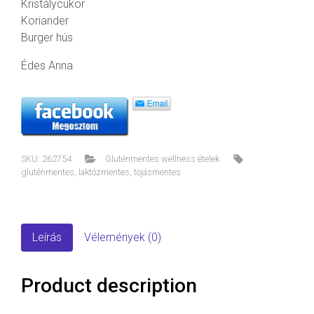
Kristálycukor
Koriander
Burger hús
Édes Anna
SKU:
262754
Gluténmentes wellness ételek
gluténmentes
,
laktózmentes
,
tojásmentes
Leírás
Vélemények (0)
Product description