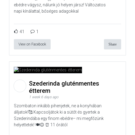
ebédre vágysz, nálunk jó helyen jársz! Változatos
napi kínálattal, bőséges adagokkal
41
1
View on Facebook
Share
Szederinda gluténmentes
étterem
1 week 6 days ago
Szombaton inkább pihenjetek, ne a konyhában
álljatok!🥰 Kapcsoljátok ki a sütőt és gyertek a
Szederindába egy finom ebédre– mi megfőzünk
helyettetek! 🍽️😊 ⏰ 11 órától