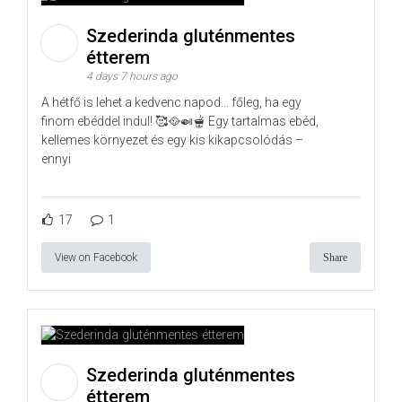
Szederinda gluténmentes
étterem
4 days 7 hours ago
A hétfő is lehet a kedvenc napod… főleg, ha egy
finom ebéddel indul! 🥰🥘🍛🫕 Egy tartalmas ebéd,
kellemes környezet és egy kis kikapcsolódás –
ennyi
17
1
View on Facebook
Share
Szederinda gluténmentes
étterem