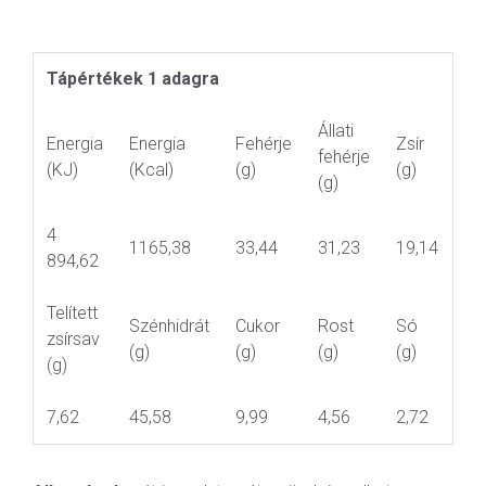
Tápértékek 1 adagra
Állati
Energia
Energia
Fehérje
Zsír
fehérje
(KJ)
(Kcal)
(g)
(g)
(g)
4
1165,38
33,44
31,23
19,14
894,62
Telített
Szénhidrát
Cukor
Rost
Só
zsírsav
(g)
(g)
(g)
(g)
(g)
7,62
45,58
9,99
4,56
2,72