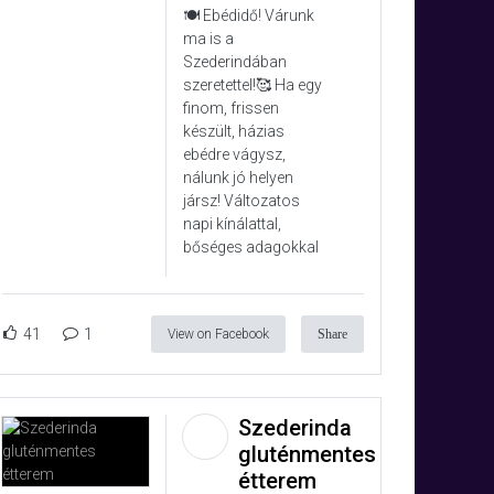
🍽️ Ebédidő! Várunk
ma is a
Szederindában
szeretettel!🥰 Ha egy
finom, frissen
készült, házias
ebédre vágysz,
nálunk jó helyen
jársz! Változatos
napi kínálattal,
bőséges adagokkal
41
1
View on Facebook
Share
Szederinda
gluténmentes
étterem