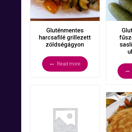
Gluténmentes
Glu
harcsafilé grillezett
fűsz
zöldségágyon
sasl
u
Read more