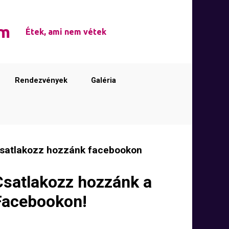
em
Étek, ami nem vétek
Rendezvények
Galéria
satlakozz hozzánk facebookon
Csatlakozz hozzánk a
Facebookon!