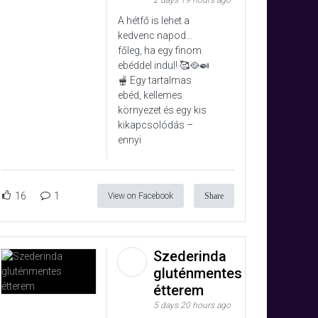
2 days 19 hours ago
A hétfő is lehet a
kedvenc napod…
főleg, ha egy finom
ebéddel indul! 🥰🥘🍛
🫕 Egy tartalmas
ebéd, kellemes
környezet és egy kis
kikapcsolódás –
ennyi
16
1
View on Facebook
Share
Szederinda
gluténmentes
étterem
5 days 20 hours ago