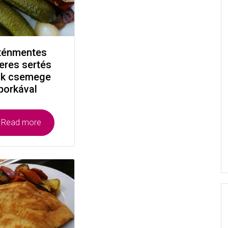
ténmentes
eres sertés
ik csemege
borkával
Read more