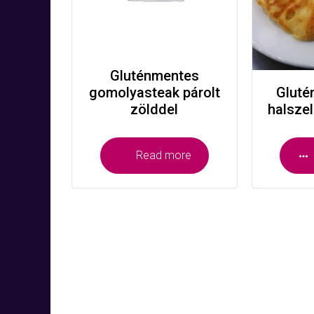
Gluténmentes
gomolyasteak párolt
Gluté
zölddel
halszel
Read more