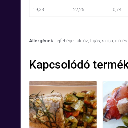
19,38
27,26
0,74
Allergének
: tejfehérje, laktóz, tojás, szója, dió
Kapcsolódó termé