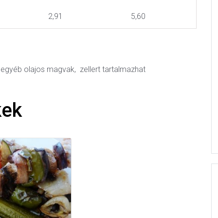
2,91
5,60
 és egyéb olajos magvak, zellert tartalmazhat
kek