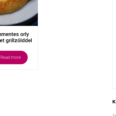
nmentes orly
et grillzölddel
Read more
K
Te