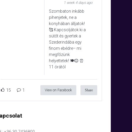
1 week 4 days ago
Szombaton inkább
pihenjetek, ne a
konyhában álljatok!
🥰 Kapcsoljátok ki a
sütőt és gyertek a
Szederindába egy
finom ebédre– mi
megfőzünk
helyettetek! 🍽️😊 ⏰
11 órától
15
1
View on Facebook
Share
apcsolat
l.: +36 30 7436800