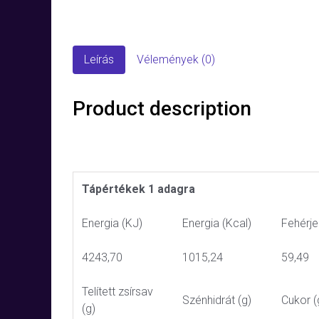
Leírás
Vélemények (0)
Product description
Tápértékek 1 adagra
Energia (KJ)
Energia (Kcal)
Fehérje
4243,70
1015,24
59,49
Telített zsírsav
Szénhidrát (g)
Cukor (
(g)