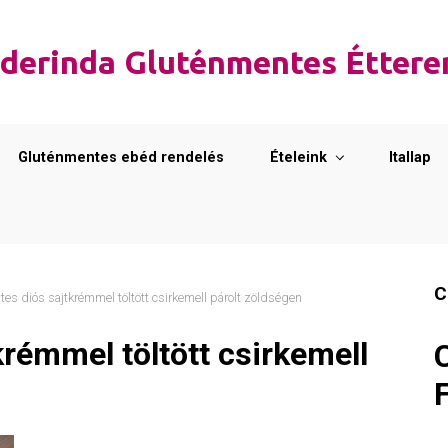
derinda Gluténmentes Étter
Gluténmentes ebéd rendelés
Ételeink
Itallap
C
es diós sajtkrémmel töltött csirkemell párolt zöldségen
rémmel töltött csirkemell