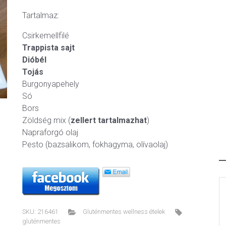
Tartalmaz:
Csirkemellfilé
Trappista sajt
ext
Dióbél
Tojás
Burgonyapehely
Só
Bors
Zöldség mix (
zellert tartalmazhat
)
Napraforgó olaj
Pesto (bazsalikom, fokhagyma, olívaolaj)
SKU:
216461
Gluténmentes wellness ételek
gluténmentes