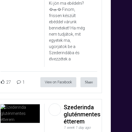
Ki jön ma ebédelni?
🥘🥗🥘 Finom,
frissen készült
ebéddel várunk
benneteket! Ha még
nem tudjátok, mit
egyetek ma,
ugorjatok be a
Szederindába és
élvezzétek a
27
1
View on Facebook
Share
Szederinda
gluténmentes
étterem
1 week 1 day ago