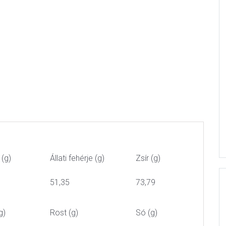
 (g)
Állati fehérje (g)
Zsír (g)
51,35
73,79
g)
Rost (g)
Só (g)