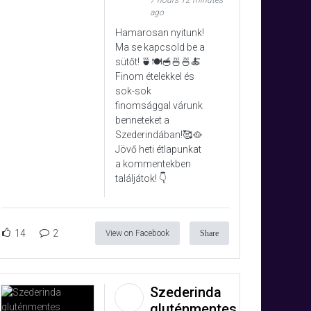
7 hours 12 minutes
ago
Hamarosan nyitunk!
Ma se kapcsold be a
sütőt! 🍵🍽️🥣🍜🍜🍝
Finom ételekkel és
sok-sok
finomsággal várunk
benneteket a
Szederindában!🥰🥘
Jövő heti étlapunkat
a kommentekben
találjátok! 👇
14
2
View on Facebook
Share
Szederinda
gluténmentes