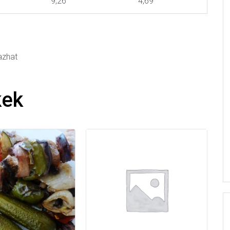
9,26
4,69
mazhat
kek