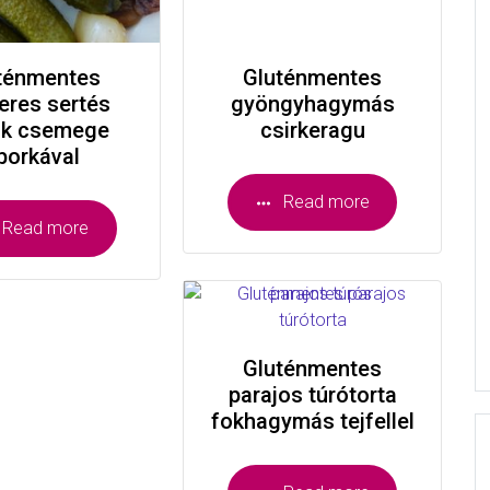
ténmentes
Gluténmentes
eres sertés
gyöngyhagymás
ik csemege
csirkeragu
borkával
Read more
Read more
Gluténmentes
parajos túrótorta
fokhagymás tejfellel