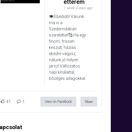
étterem
1 week 4 days ago
🍽️ Ebédidő! Várunk
ma is a
Szederindában
szeretettel!🥰 Ha egy
finom, frissen
készült, házias
ebédre vágysz,
nálunk jó helyen
jársz! Változatos
napi kínálattal,
bőséges adagokkal
41
1
View on Facebook
Share
apcsolat