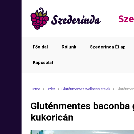
Skip to main content
Sze
Főoldal
Rólunk
Szederinda Étlap
Kapcsolat
Home
Üzlet
Gluténmentes wellness ételek
Gluténment
Gluténmentes baconba g
kukoricán