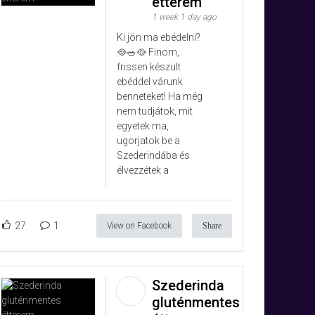
étterem
1 week 1 day ago
Ki jön ma ebédelni?
🥘🥗🥘 Finom,
frissen készült
ebéddel várunk
benneteket! Ha még
nem tudjátok, mit
egyetek ma,
ugorjatok be a
Szederindába és
élvezzétek a
27
1
View on Facebook
Share
Szederinda
gluténmentes