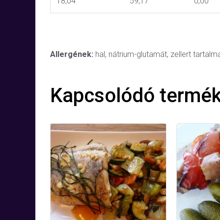
18,04
59,17
0,00
Allergének:
hal, nátrium-glutamát, zellert tartal
Kapcsolódó termé