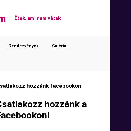
em
Étek, ami nem vétek
Rendezvények
Galéria
satlakozz hozzánk facebookon
Csatlakozz hozzánk a
Facebookon!