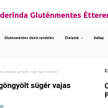
derinda Gluténmentes Étter
Gluténmentes ebéd rendelés
Ételeink
Itallap
C
es baconba göngyölt sügér vajas kukoricán
öngyölt sügér vajas