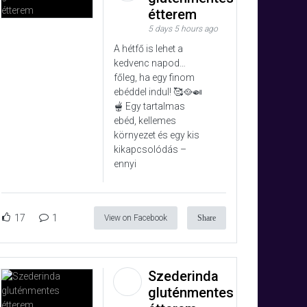
étterem
5 days 5 hours ago
A hétfő is lehet a
kedvenc napod…
főleg, ha egy finom
ebéddel indul! 🥰🥘🍛
🫕 Egy tartalmas
ebéd, kellemes
környezet és egy kis
kikapcsolódás –
ennyi
17
1
View on Facebook
Share
Szederinda
gluténmentes