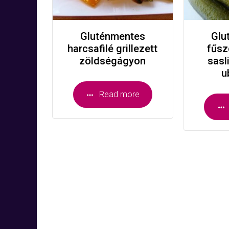
Gluténmentes
Glu
harcsafilé grillezett
fűsz
zöldségágyon
sasl
u
Read more