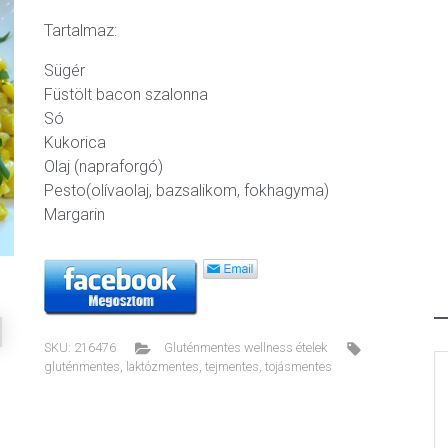
Tartalmaz:
Sügér
Füstölt bacon szalonna
Só
ext
Kukorica
Olaj (napraforgó)
Pesto(olívaolaj, bazsalikom, fokhagyma)
Margarin
SKU:
216476
Gluténmentes wellness ételek
gluténmentes
,
laktózmentes
,
tejmentes
,
tojásmentes