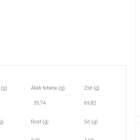
 (g)
Állati fehérje (g)
Zsír (g)
35,74
69,82
g)
Rost (g)
Só (g)