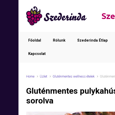
Skip to main content
Sze
Főoldal
Rólunk
Szederinda Étlap
Kapcsolat
Home
Üzlet
Gluténmentes wellness ételek
Gluténment
Gluténmentes pulykahús
sorolva