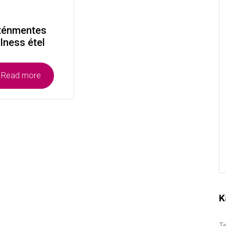
ténmentes
lness étel
Read more
K
Te