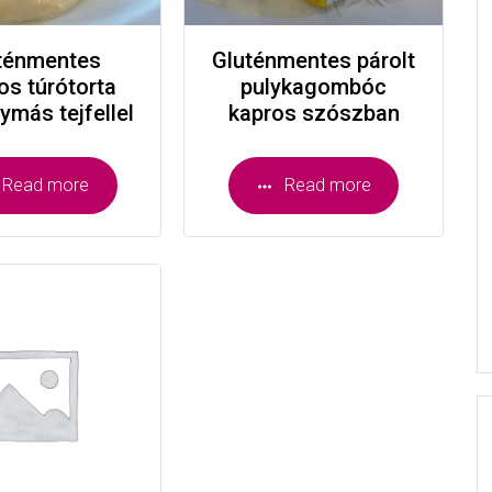
ténmentes
Gluténmentes párolt
os túrótorta
pulykagombóc
ymás tejfellel
kapros szószban
Read more
Read more