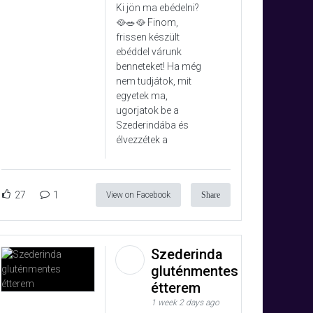
Ki jön ma ebédelni?
🥘🥗🥘 Finom,
frissen készült
ebéddel várunk
benneteket! Ha még
nem tudjátok, mit
egyetek ma,
ugorjatok be a
Szederindába és
élvezzétek a
27
1
View on Facebook
Share
Szederinda
gluténmentes
étterem
1 week 2 days ago