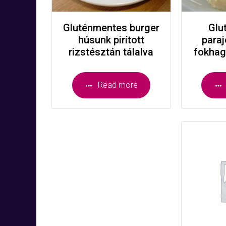
Gluténmentes burger
Glu
húsunk pirított
paraj
rizstésztán tálalva
fokhag
Read more