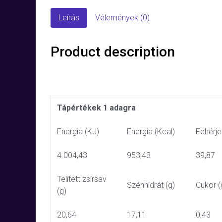
Leírás
Vélemények (0)
Product description
Tápértékek 1 adagra
Energia (KJ)
Energia (Kcal)
Fehérje
4 004,43
953,43
39,87
Telített zsírsav
Szénhidrát (g)
Cukor (
(g)
20,64
17,11
0,43