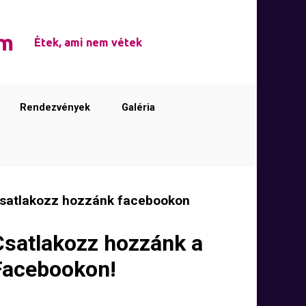
em
Étek, ami nem vétek
Rendezvények
Galéria
satlakozz hozzánk facebookon
Csatlakozz hozzánk a
Facebookon!