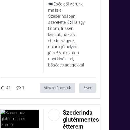
🍽️ Ebédidő! Várunk
ma is a
Szederindában
szeretettel!🥰 Ha egy
finom, frissen
készült, házias
ebédre vágysz,
nálunk jó helyen
jársz! Változatos
napi kínálattal,
bőséges adagokkal
41
1
View on Facebook
Share
Szederinda
gluténmentes
étterem