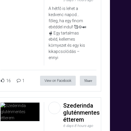
3 days 7 hours ago
A hétfő is lehet a
kedvenc napod…
főleg, ha egy finom
ebéddel indul! 🥰🥘🍛
🫕 Egy tartalmas
ebéd, kellemes
környezet és egy kis
kikapcsolódás –
ennyi
16
1
View on Facebook
Share
Szederinda
gluténmentes
étterem
6 days 8 hours ago