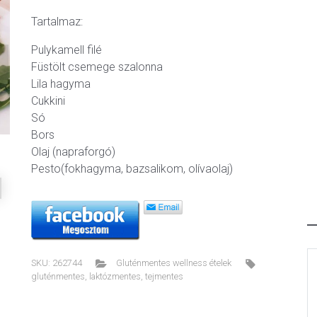
Tartalmaz:
Pulykamell filé
Füstölt csemege szalonna
ext
Lila hagyma
Cukkini
Só
Bors
Olaj (napraforgó)
Pesto(fokhagyma, bazsalikom, olívaolaj)
SKU:
262744
Gluténmentes wellness ételek
gluténmentes
,
laktózmentes
,
tejmentes