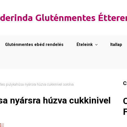
derinda Gluténmentes Étter
Gluténmentes ebéd rendelés
Ételeink
Itallap
C
es pulykahúsa nyársra húzva cukkinivel sorolva
a nyársra húzva cukkinivel