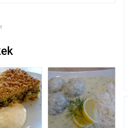
t
kek