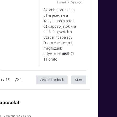
1 week 5 days ago
Szombaton inkább
pihenjetek, ne a
konyhában álljatok!
🥰 Kapcsoljátok ki a
sütőt és gyertek a
Szederindába egy
finom ebédre– mi
megfőzünk
helyettetek! 🍽️😊 ⏰
11 órától
15
1
View on Facebook
Share
apcsolat
l.: +36 30 7436800