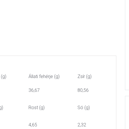
 (g)
Állati fehérje (g)
Zsír (g)
36,67
80,56
g)
Rost (g)
Só (g)
4,65
2,32