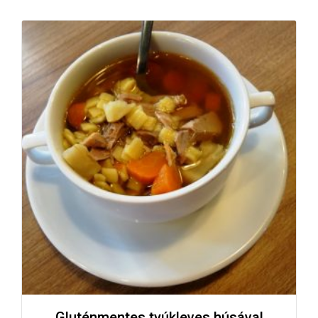
Gluténmentes tyúkleves húsával