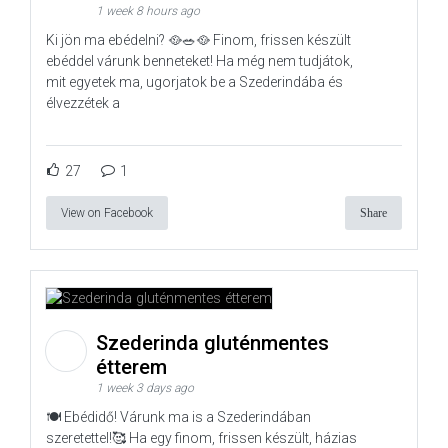
1 week 8 hours ago
Ki jön ma ebédelni? 🥘🥗🥘 Finom, frissen készült
ebéddel várunk benneteket! Ha még nem tudjátok,
mit egyetek ma, ugorjatok be a Szederindába és
élvezzétek a
27
1
View on Facebook
Share
Szederinda gluténmentes
étterem
1 week 3 days ago
🍽️ Ebédidő! Várunk ma is a Szederindában
szeretettel!🥰 Ha egy finom, frissen készült, házias