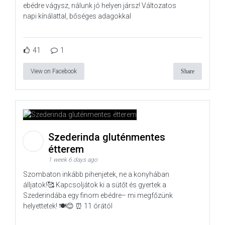
ebédre vágysz, nálunk jó helyen jársz! Változatos
napi kínálattal, bőséges adagokkal
41
1
View on Facebook
Share
Szederinda gluténmentes
étterem
1 week 6 days ago
Szombaton inkább pihenjetek, ne a konyhában
álljatok!🥰 Kapcsoljátok ki a sütőt és gyertek a
Szederindába egy finom ebédre– mi megfőzünk
helyettetek! 🍽️😊 ⏰ 11 órától