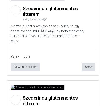
Szederinda gluténmentes
étterem
4 days 7 hours ago
A hétfő is lehet a kedvenc napod… főleg, ha egy
finom ebéddel indul! 🥰🥘🍛🫕 Egy tartalmas ebéd,
kellemes környezet és egy kis kikapcsolódás –
ennyi
17
1
View on Facebook
Share
Szederinda gluténmentes
étterem