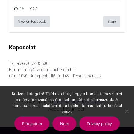
15
1
View on Facebook
Share
Kapcsolat
Tel.: +36 30 7436800
E-mail: info@szederindaetterem.hu
Cím: 1091 Budapest Üllői út 149 - Dési Huber u. 2.
Kedves Látogató! Tájékoztatjuk, hogy a honlap felhasználói
élmény fokozásának érdekében sütiket alkalmazunk. A
Vásároljon
gluténmentes termékek
et
honlapunk használatával ön a tájékoztatásunkat tudomásul
webáruházunkban.
veszi.
Elfogadom
Nem
Privacy policy