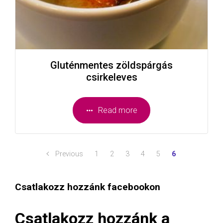
Gluténmentes zöldspárgás
csirkeleves
Read more
Previous
1
2
3
4
5
6
Csatlakozz hozzánk facebookon
Csatlakozz hozzánk a