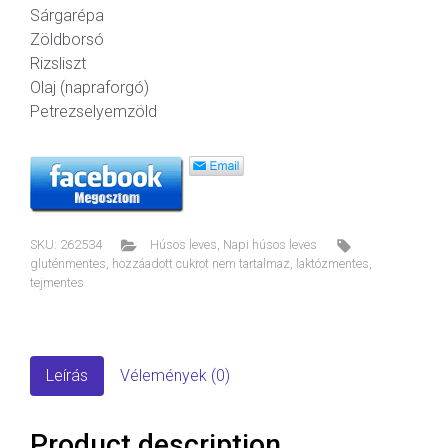
Sárgarépa
Zöldborsó
Rizsliszt
Olaj (napraforgó)
Petrezselyemzöld
SKU:
262534
Húsos leves
,
Napi húsos leves
gluténmentes
,
hozzáadott cukrot nem tartalmaz
,
laktózmentes
,
tejmentes
Leírás
Vélemények (0)
Product description