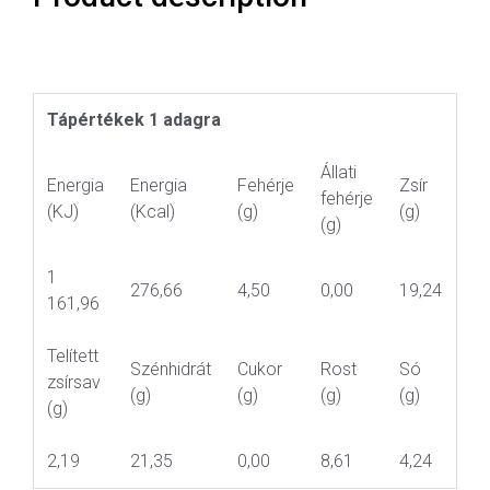
Tápértékek 1 adagra
Állati
Energia
Energia
Fehérje
Zsír
fehérje
(KJ)
(Kcal)
(g)
(g)
(g)
1
276,66
4,50
0,00
19,24
161,96
Telített
Szénhidrát
Cukor
Rost
Só
zsírsav
(g)
(g)
(g)
(g)
(g)
2,19
21,35
0,00
8,61
4,24