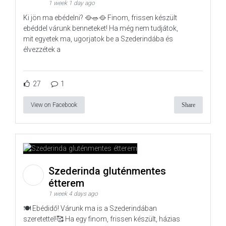
1 week 1 day ago
Ki jön ma ebédelni? 🥘🥗🥘 Finom, frissen készült
ebéddel várunk benneteket! Ha még nem tudjátok,
mit egyetek ma, ugorjatok be a Szederindába és
élvezzétek a
27
1
View on Facebook
Share
Szederinda gluténmentes
étterem
1 week 4 days ago
🍽️ Ebédidő! Várunk ma is a Szederindában
szeretettel!🥰 Ha egy finom, frissen készült, házias