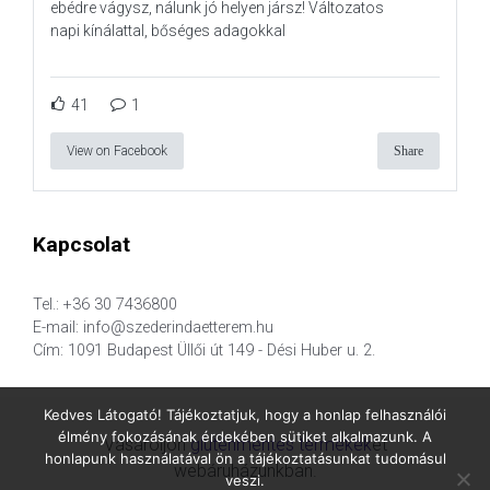
ebédre vágysz, nálunk jó helyen jársz! Változatos
napi kínálattal, bőséges adagokkal
41
1
View on Facebook
Share
Kapcsolat
Tel.: +36 30 7436800
E-mail: info@szederindaetterem.hu
Cím: 1091 Budapest Üllői út 149 - Dési Huber u. 2.
Kedves Látogató! Tájékoztatjuk, hogy a honlap felhasználói
élmény fokozásának érdekében sütiket alkalmazunk. A
Vásároljon
gluténmentes termékek
et
honlapunk használatával ön a tájékoztatásunkat tudomásul
webáruházunkban.
veszi.