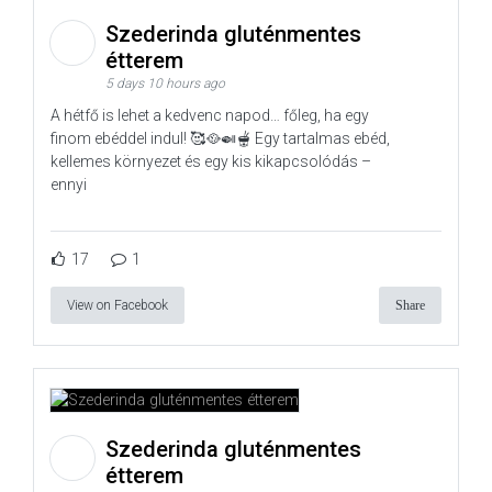
Szederinda gluténmentes
étterem
5 days 10 hours ago
A hétfő is lehet a kedvenc napod… főleg, ha egy
finom ebéddel indul! 🥰🥘🍛🫕 Egy tartalmas ebéd,
kellemes környezet és egy kis kikapcsolódás –
ennyi
17
1
View on Facebook
Share
Szederinda gluténmentes
étterem