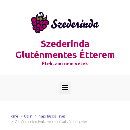
Skip to main content
Szederinda
Gluténmentes Étterem
Étek, ami nem vétek
Home
Üzlet
Napi húsos leves
Gluténmentes tyúkleves húsával zöldségekkel