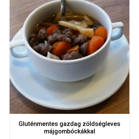
Gluténmentes gazdag zöldségleves
májgombóckákkal