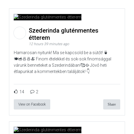
Szederinda gluténmentes
étterem
12 hours 39 minutes ago
Hamarosan nyitunk! Ma se kapcsold be a sütőt! 🍵
🍽️🥣🍜🍜🍝 Finom ételekkel és sok-sok finomsággal
várunk benneteket a Szederindában!🥰🥘 Jövő heti
étlapunkat a kommentekben találjátok! 👇
14
2
View on Facebook
Share