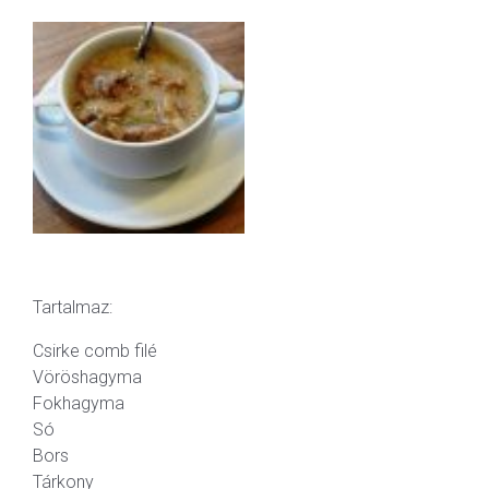
Tartalmaz:
Csirke comb filé
Vöröshagyma
Fokhagyma
Só
Bors
Tárkony