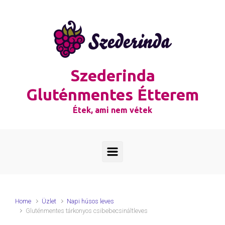
Skip to main content
Szederinda
Gluténmentes Étterem
Étek, ami nem vétek
Home
Üzlet
Napi húsos leves
Gluténmentes tárkonyos csibebecsináltleves