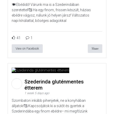
🍽️ Ebédidő! Várunk ma is a Szederindában
szeretettel!🥰 Ha egy finom, frissen készült, házias
ebédre vágysz, nálunk jó helyen jársz! Változatos
napi kínálattal, bőséges adagokkal
41
1
View on Facebook
Share
Szederinda gluténmentes
étterem
1 week 5 days ago
Szombaton inkább pihenjetek, ne a konyhában
álljatok!🥰 Kapcsoljátok ki a sütőt és gyertek a
Szederindába egy finom ebédre– mi megfőzünk