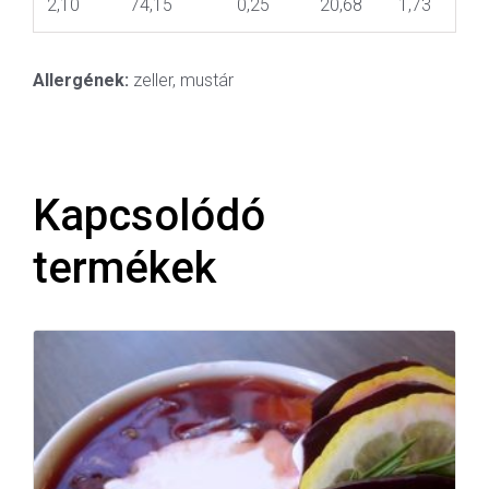
2,10
74,15
0,25
20,68
1,73
Allergének:
zeller, mustár
Kapcsolódó
termékek