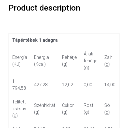
Product description
Tápértékek 1 adagra
Állati
Energia
Energia
Fehérje
Zsír
fehérje
(KJ)
(Kcal)
(g)
(g)
(g)
1
427,28
12,02
0,00
14,00
794,58
Telített
Szénhidrát
Cukor
Rost
Só
zsírsav
(g)
(g)
(g)
(g)
(g)