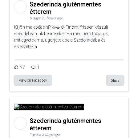
Szederinda gluténmentes
étterem
6 days 21 hours ago
Ki jön ma ebédelni? 🥘🥗🥘 Finom, frissen készült
ebéddel várunk benneteket! Ha még nem tudjátok,
mit egyetek ma, ugorjatok be a Szederindába és
élvezzétek a
27
1
View on Facebook
Share
Szederinda gluténmentes
étterem
1 week 2 days ago