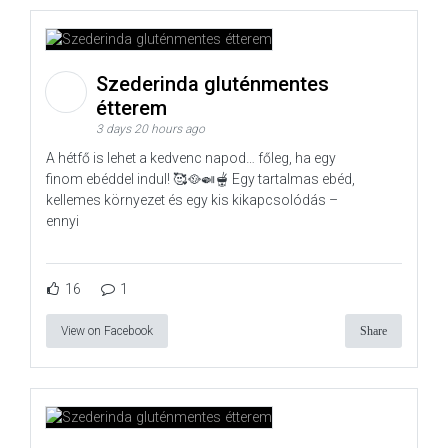
Szederinda gluténmentes
étterem
3 days 20 hours ago
A hétfő is lehet a kedvenc napod… főleg, ha egy
finom ebéddel indul! 🥰🥘🍛🫕 Egy tartalmas ebéd,
kellemes környezet és egy kis kikapcsolódás –
ennyi
16
1
View on Facebook
Share