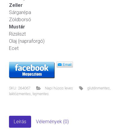
Zeller
Sárgarépa
Zöldborsó
Mustár
Rizsliszt
Olaj (napraforgó)
Ecet
SKU:
264067
Napi húsos leves
gluténmentes
,
laktózmentes
,
tejmentes
Leírás
Vélemények (0)