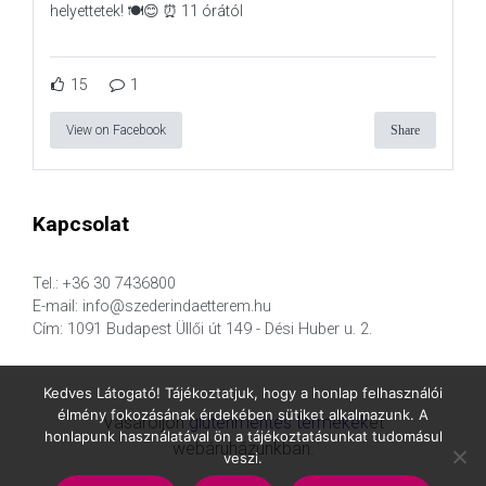
helyettetek! 🍽️😊 ⏰ 11 órától
15
1
View on Facebook
Share
Kapcsolat
Tel.: +36 30 7436800
E-mail: info@szederindaetterem.hu
Cím: 1091 Budapest Üllői út 149 - Dési Huber u. 2.
Kedves Látogató! Tájékoztatjuk, hogy a honlap felhasználói
élmény fokozásának érdekében sütiket alkalmazunk. A
Vásároljon
gluténmentes termékek
et
honlapunk használatával ön a tájékoztatásunkat tudomásul
webáruházunkban.
veszi.