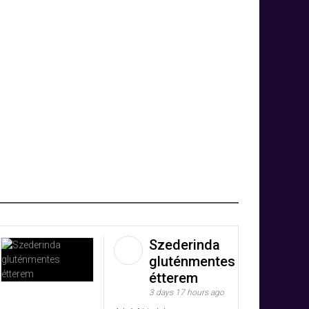
Szederinda
gluténmentes
étterem
3 days 17 hours ago