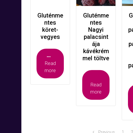
Gluténme
Gluténme
G
ntes
ntes
köret-
Nagyi
p
vegyes
palacsint
ája
p
kávékrém
mel töltve
Read
p
more
Read
more
Previous
1