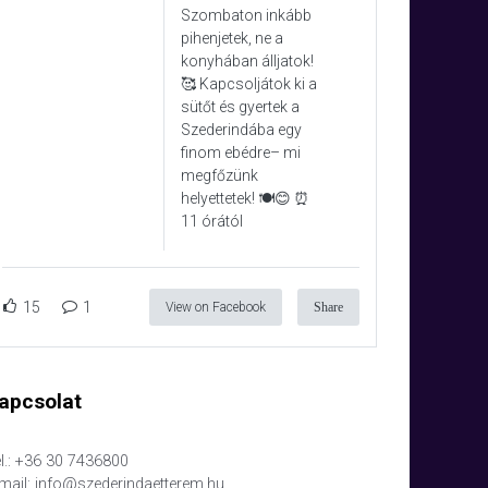
Szombaton inkább
pihenjetek, ne a
konyhában álljatok!
🥰 Kapcsoljátok ki a
sütőt és gyertek a
Szederindába egy
finom ebédre– mi
megfőzünk
helyettetek! 🍽️😊 ⏰
11 órától
15
1
View on Facebook
Share
apcsolat
l.: +36 30 7436800
mail: info@szederindaetterem.hu