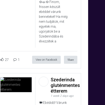
🥘🥗🥘 Finom,
frissen készült
ebéddel várunk
benneteket! Ha még
nem tudjátok, mit
egyetek ma,
ugorjatok be a
Szederindába és
élvezzétek a
27
1
View on Facebook
Share
Szederinda
gluténmentes
étterem
1 week 2 days ago
🍽️ Ebédidő! Várunk