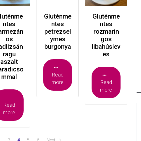
luténme
Gluténme
Gluténme
ntes
ntes
ntes
armezán
petrezsel
rozmarin
os
ymes
gos
adlizsán
burgonya
libahúslev
ragu
es
aszalt
aradicso
Read
mmal
more
Read
more
Read
more
2
3
4
5
6
Next