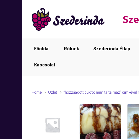
Skip to main content
Sze
Főoldal
Rólunk
Szederinda Étlap
Kapcsolat
Home
Üzlet
“hozzáadott cukrot nem tartalmaz” címkével