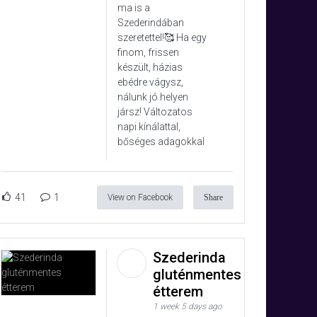
ma is a
Szederindában
szeretettel!🥰 Ha egy
finom, frissen
készült, házias
ebédre vágysz,
nálunk jó helyen
jársz! Változatos
napi kínálattal,
bőséges adagokkal
41
1
View on Facebook
Share
Szederinda
gluténmentes
étterem
1 week 5 days ago