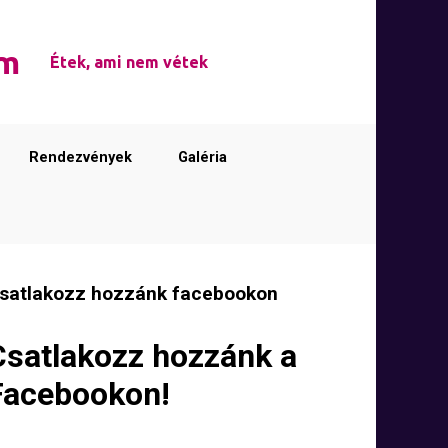
em
Étek, ami nem vétek
Rendezvények
Galéria
satlakozz hozzánk facebookon
Csatlakozz hozzánk a
Facebookon!