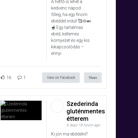
A hétfő is lehet a
kedvenc napod…
főleg, ha egy finom
ebéddel indul! 🥰🥘🍛
🫕 Egy tartalmas
ebéd, kellemes
környezet és egy kis
kikapcsolódás –
ennyi
16
1
View on Facebook
Share
Szederinda
gluténmentes
étterem
6 days 18 hours ago
Ki jön ma ebédelni?