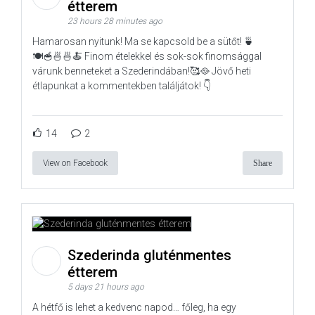
étterem
23 hours 28 minutes ago
Hamarosan nyitunk! Ma se kapcsold be a sütőt! 🍵
🍽️🥣🍜🍜🍝 Finom ételekkel és sok-sok finomsággal
várunk benneteket a Szederindában!🥰🥘 Jövő heti
étlapunkat a kommentekben találjátok! 👇
14
2
View on Facebook
Share
Szederinda gluténmentes
étterem
5 days 21 hours ago
A hétfő is lehet a kedvenc napod… főleg, ha egy