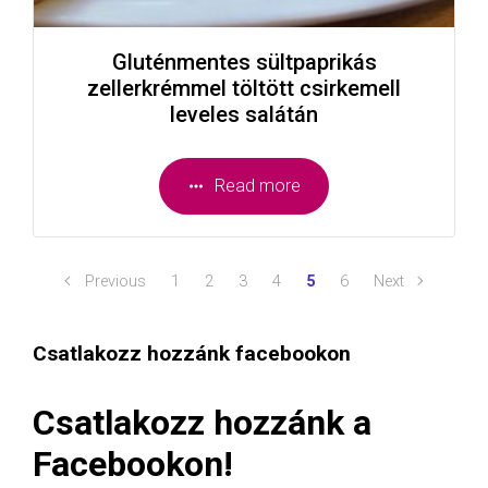
Gluténmentes sültpaprikás
zellerkrémmel töltött csirkemell
leveles salátán
Read more
Previous
1
2
3
4
5
6
Next
Csatlakozz hozzánk facebookon
Csatlakozz hozzánk a
Facebookon!