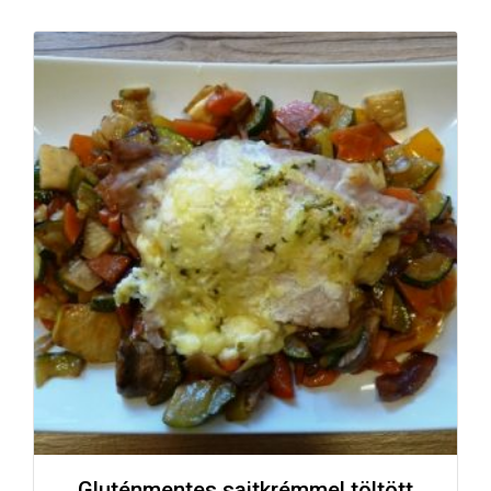
Gluténmentes sajtkrémmel töltött