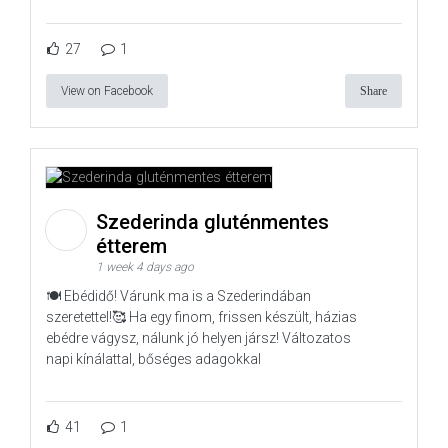
27
1
View on Facebook
Share
Szederinda gluténmentes
étterem
1 week 4 days ago
🍽️ Ebédidő! Várunk ma is a Szederindában
szeretettel!🥰 Ha egy finom, frissen készült, házias
ebédre vágysz, nálunk jó helyen jársz! Változatos
napi kínálattal, bőséges adagokkal
41
1