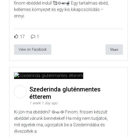
finom ebéddel indul! 🥰🥘🍛🫕 Egy tartalmas ebéd,
kellemes környezet és egy kis kikapcsolódás –
ennyi
17
1
View on Facebook
Share
Szederinda gluténmentes
étterem
1 week 1 day ago
Ki jön ma ebédelni? 🥘🥗🥘 Finom, frissen készült
ebéddel várunk benneteket! Ha még nem tudjátok,
mit egyetek ma, ugorjatok be a Szederindába és
élvezzétek a