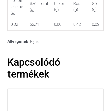
Telített
Szénhidrát
Cukor
Rost
Só
zsírsav
(g)
(g)
(g)
(g)
(g)
0,32
52,71
0,00
0,42
0,02
Allergének
: tojás
Kapcsolódó
termékek