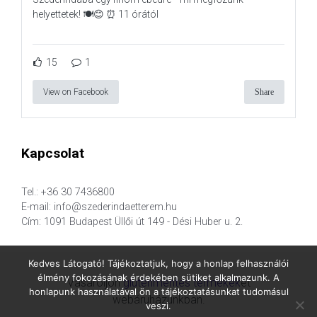
helyettetek! 🍽️😊 ⏰ 11 órától
15
1
View on Facebook
Share
Kapcsolat
Tel.: +36 30 7436800
E-mail: info@szederindaetterem.hu
Cím: 1091 Budapest Üllői út 149 - Dési Huber u. 2.
Kedves Látogató! Tájékoztatjuk, hogy a honlap felhasználói
élmény fokozásának érdekében sütiket alkalmazunk. A
Vásároljon
gluténmentes termékek
et
honlapunk használatával ön a tájékoztatásunkat tudomásul
webáruházunkban.
veszi.