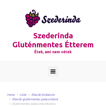
Skip to main content
Szederinda
Gluténmentes Étterem
Étek, ami nem vétek
Home
Üzlet
Állandó kínálatunk
Állandó gluténmentes palacsintáink
Gluténmentes palacsinta-lekváros