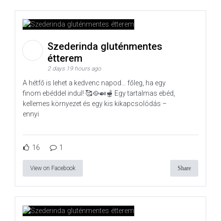
Szederinda gluténmentes
étterem
2 days 19 hours ago
A hétfő is lehet a kedvenc napod… főleg, ha egy
finom ebéddel indul! 🥰🥘🍛🫕 Egy tartalmas ebéd,
kellemes környezet és egy kis kikapcsolódás –
ennyi
16
1
View on Facebook
Share