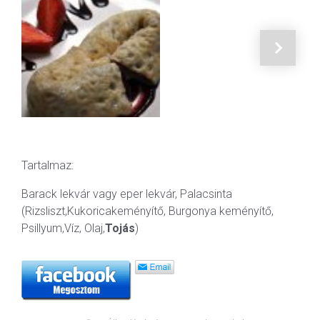
Tartalmaz:
Barack lekvár vagy eper lekvár, Palacsinta
(Rizsliszt,Kukoricakeményítő, Burgonya keményítő,
Psillyum,Víz, Olaj,
Tojás
)