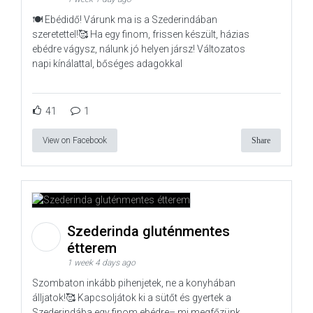
🍽️ Ebédidő! Várunk ma is a Szederindában
szeretettel!🥰 Ha egy finom, frissen készült, házias
ebédre vágysz, nálunk jó helyen jársz! Változatos
napi kínálattal, bőséges adagokkal
41
1
View on Facebook
Share
Szederinda gluténmentes
étterem
1 week 4 days ago
Szombaton inkább pihenjetek, ne a konyhában
álljatok!🥰 Kapcsoljátok ki a sütőt és gyertek a
Szederindába egy finom ebédre– mi megfőzünk