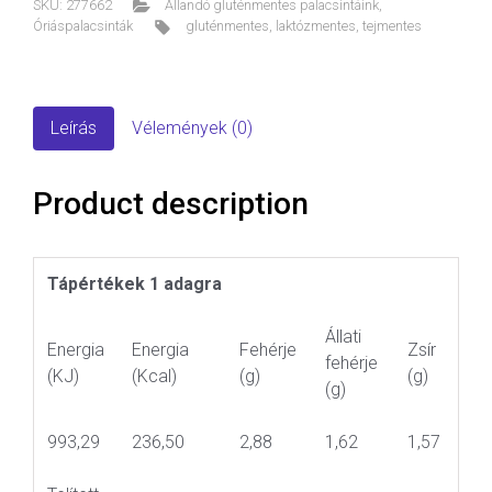
SKU:
277662
Állandó gluténmentes palacsintáink
,
Óriáspalacsinták
gluténmentes
,
laktózmentes
,
tejmentes
Leírás
Vélemények (0)
Product description
Tápértékek 1 adagra
Állati
Energia
Energia
Fehérje
Zsír
fehérje
(KJ)
(Kcal)
(g)
(g)
(g)
993,29
236,50
2,88
1,62
1,57