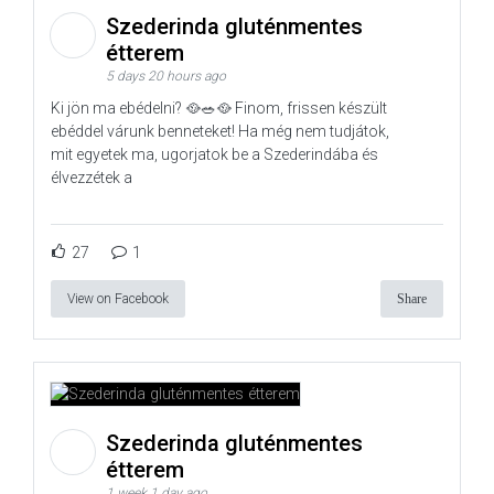
Szederinda gluténmentes
étterem
5 days 20 hours ago
Ki jön ma ebédelni? 🥘🥗🥘 Finom, frissen készült
ebéddel várunk benneteket! Ha még nem tudjátok,
mit egyetek ma, ugorjatok be a Szederindába és
élvezzétek a
27
1
View on Facebook
Share
Szederinda gluténmentes
étterem
1 week 1 day ago