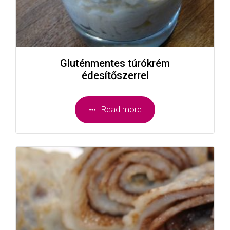
Gluténmentes túrókrém
édesítőszerrel
Read more