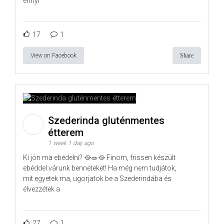
ennyi
17
1
View on Facebook
Share
Szederinda gluténmentes
étterem
1 week 1 day ago
Ki jön ma ebédelni? 🥘🥗🥘 Finom, frissen készült
ebéddel várunk benneteket! Ha még nem tudjátok,
mit egyetek ma, ugorjatok be a Szederindába és
élvezzétek a
27
1