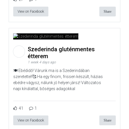
View on Facebook
Share
Szederinda gluténmentes
étterem
1 week 4 days ago
🍽️ Ebédidő! Várunk ma is a Szederindában
szeretettel!🥰 Ha egy finom, frissen készült, házias
ebédre vágysz, nálunk jó helyen jársz! Változatos
napi kínálattal, bőséges adagokkal
41
1
View on Facebook
Share