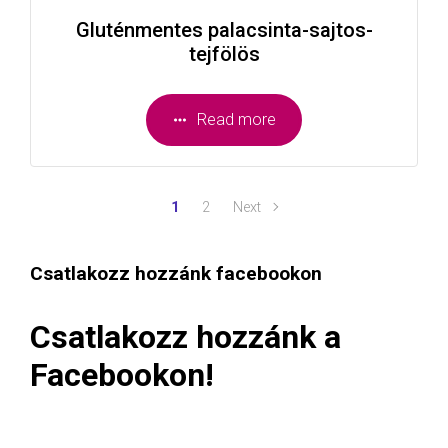
Gluténmentes palacsinta-sajtos-
tejfölös
Read more
1
2
Next
Csatlakozz hozzánk facebookon
Csatlakozz hozzánk a
Facebookon!