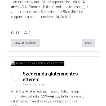
Hamarosan nyitunk! Ma se kapcsold be a sütőt! 🍵
🍽️🥣🍜🍜🍝 Finom ételekkel és sok-sok finomsággal
várunk benneteket a Szederindában!🥰🥘 Jövő heti
étlapunkat a kommentekben találjátok! 👇
14
2
View on Facebook
Share
Szederinda gluténmentes
étterem
5 days 1 hour ago
A hétfő is lehet a kedvenc napod… főleg, ha egy
finom ebéddel indul! 🥰🥘🍛🫕 Egy tartalmas ebéd,
kellemes környezet és egy kis kikapcsolódás –