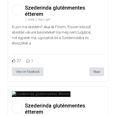
Szederinda gluténmentes
étterem
1 week 2 days ago
Ki jön ma ebédelni? 🥘🥗🥘 Finom, frissen készült
ebéddel várunk benneteket! Ha még nem tudjátok,
mit egyetek ma, ugorjatok be a Szederindába és
élvezzétek a
27
1
View on Facebook
Share
Szederinda gluténmentes
étterem