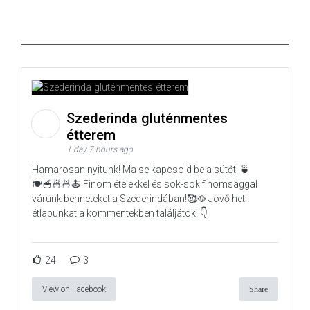
Szederinda gluténmentes
étterem
1 day 7 hours ago
Hamarosan nyitunk! Ma se kapcsold be a sütőt! 🍵
🍽️🥣🍜🍜🍝 Finom ételekkel és sok-sok finomsággal
várunk benneteket a Szederindában!🥰🥘 Jövő heti
étlapunkat a kommentekben találjátok! 👇
24
3
View on Facebook
Share