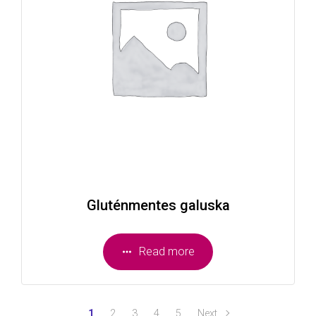
Gluténmentes galuska
Read more
1
2
3
4
5
Next