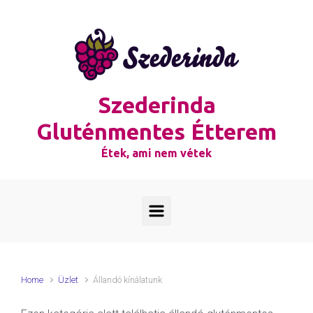
Skip to main content
Szederinda
Gluténmentes Étterem
Étek, ami nem vétek
Home
Üzlet
Állandó kínálatunk