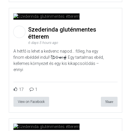
Szederinda gluténmentes
étterem
6 days 5 hours ago
A hétfő is lehet a kedvenc napod… főleg, ha egy
finom ebéddel indul! 🥰🥘🍛🫕 Egy tartalmas ebéd,
kellemes környezet és egy kis kikapcsolódás –
ennyi
17
1
View on Facebook
Share