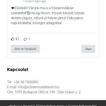
1 week 5 days ago
🍽️ Ebédidő! Várunk ma is a Szederindában
szeretettel!🥰 Ha egy finom, frissen készült, házias
ebédre vágysz, nálunk jó helyen jársz! Változatos
napi kínálattal, bőséges adagokkal
41
1
View on Facebook
Share
Kapcsolat
Tel.: +36 30 7436800
E-mail: info@szederindaetterem.hu
Cím: 1091 Budapest Üllői út 149 - Dési Huber u. 2.
Kedves Látogató! Tájékoztatjuk, hogy a honlap felhasználói