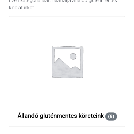
Ezen kategória alatt találhatja állandó gluténmentes
kínálatunkat.
Állandó gluténmentes köreteink
(8)