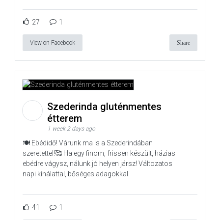
27
1
View on Facebook
Share
Szederinda gluténmentes
étterem
1 week 2 days ago
🍽️ Ebédidő! Várunk ma is a Szederindában
szeretettel!🥰 Ha egy finom, frissen készült, házias
ebédre vágysz, nálunk jó helyen jársz! Változatos
napi kínálattal, bőséges adagokkal
41
1