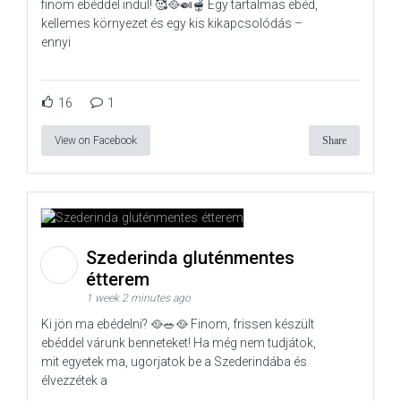
finom ebéddel indul! 🥰🥘🍛🫕 Egy tartalmas ebéd,
kellemes környezet és egy kis kikapcsolódás –
ennyi
16
1
View on Facebook
Share
Szederinda gluténmentes
étterem
1 week 2 minutes ago
Ki jön ma ebédelni? 🥘🥗🥘 Finom, frissen készült
ebéddel várunk benneteket! Ha még nem tudjátok,
mit egyetek ma, ugorjatok be a Szederindába és
élvezzétek a