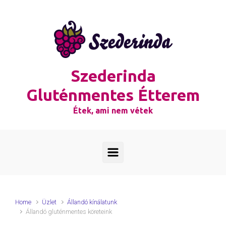
Skip to main content
Szederinda
Gluténmentes Étterem
Étek, ami nem vétek
Home
Üzlet
Állandó kínálatunk
Állandó gluténmentes köreteink