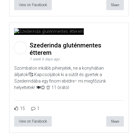
View on Facebook
Share
Szederinda gluténmentes
étterem
1 week 6 days ago
Szombaton inkább pihenjetek, ne a konyhában
álljatok!🥰 Kapcsoljátok ki a sütőt és gyertek a
Szederindába egy finom ebédre– mi megfőzünk
helyettetek! 🍽️😊 ⏰ 11 órától
15
1
View on Facebook
Share