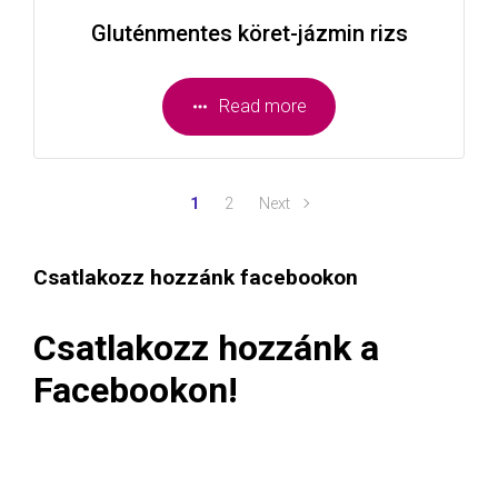
Gluténmentes köret-jázmin rizs
Read more
1
2
Next
Csatlakozz hozzánk facebookon
Csatlakozz hozzánk a
Facebookon!