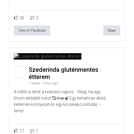
26
3
View on Facebook
Share
Szederinda gluténmentes
étterem
1 week 1 hour ago
A hétfő is lehet a kedvenc napod… főleg, ha egy
finom ebéddel indul! 🥰🥘🍛🫕 Egy tartalmas ebéd,
kellemes környezet és egy kis kikapcsolódás –
ennyi
17
1