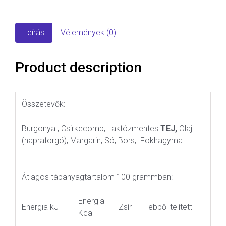
Leírás
Vélemények (0)
Product description
Összetevők:
Burgonya , Csirkecomb, Laktózmentes
TEJ,
Olaj
(napraforgó), Margarin, Só, Bors, Fokhagyma
Átlagos tápanyagtartalom 100 grammban:
Energia
Energia kJ
Zsír
ebből telített
Kcal