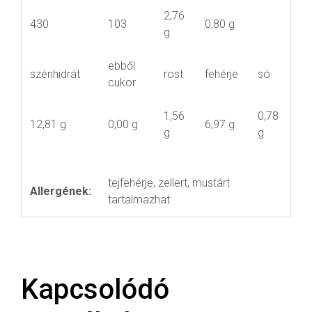
2,76
430
103
0,80 g
g
ebből
szénhidrát
rost
fehérje
só
cukor
1,56
0,78
12,81 g
0,00 g
6,97 g
g
g
tejfehérje, zellert, mustárt
Allergének:
tartalmazhat
Kapcsolódó