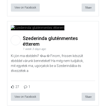
View on Facebook
Share
Szederinda gluténmentes
étterem
1 week 3 days ago
Ki jön ma ebédelni? 🥘🥗🥘 Finom, frissen készült
ebéddel várunk benneteket! Ha még nem tudjátok,
mit egyetek ma, ugorjatok be a Szederindába és
élvezzétek a
27
1
View on Facebook
Share