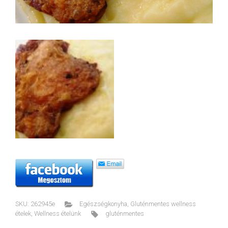
SKU:
262945e
Egészségkonyha
,
Gluténmentes wellness
ételek
,
Wellness ételünk
gluténmentes