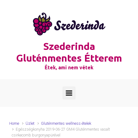
Skip to main content
Szederinda
Gluténmentes Étterem
Étek, ami nem vétek
Home
Üzlet
Gluténmentes wellness ételek
Egészségkonyha 2019-06-27 GM4 Gluténmentes vasalt
csirkecomb burgonyapürével