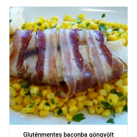
Gluténmentes baconba göngyölt