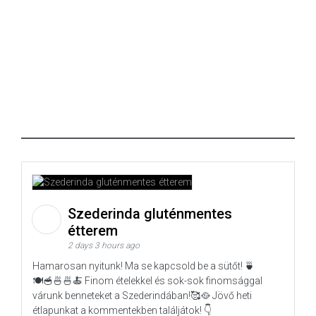
Szederinda gluténmentes
étterem
2 days 3 hours ago
Hamarosan nyitunk! Ma se kapcsold be a sütőt! 🍵
🍽️🥣🍜🍜🍝 Finom ételekkel és sok-sok finomsággal
várunk benneteket a Szederindában!🥰🥘 Jövő heti
étlapunkat a kommentekben találjátok! 👇