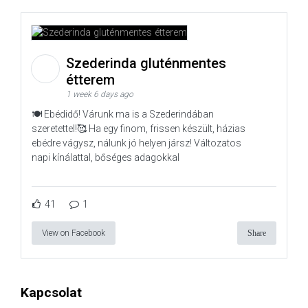
Szederinda gluténmentes
étterem
1 week 6 days ago
🍽️ Ebédidő! Várunk ma is a Szederindában
szeretettel!🥰 Ha egy finom, frissen készült, házias
ebédre vágysz, nálunk jó helyen jársz! Változatos
napi kínálattal, bőséges adagokkal
41
1
View on Facebook
Share
Kapcsolat