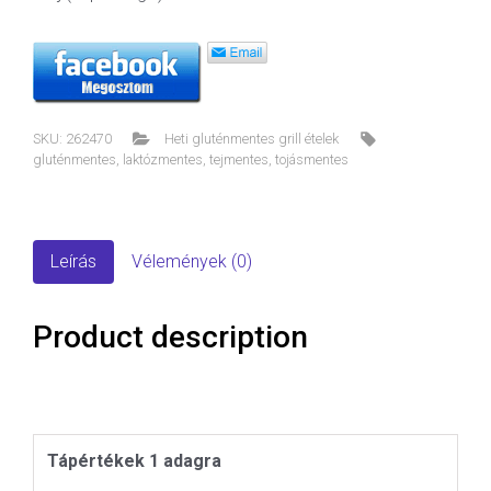
SKU:
262470
Heti gluténmentes grill ételek
gluténmentes
,
laktózmentes
,
tejmentes
,
tojásmentes
Leírás
Vélemények (0)
Product description
Tápértékek 1 adagra