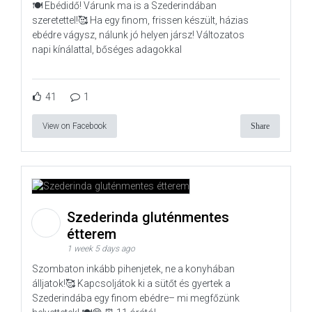
🍽️ Ebédidő! Várunk ma is a Szederindában
szeretettel!🥰 Ha egy finom, frissen készült, házias
ebédre vágysz, nálunk jó helyen jársz! Változatos
napi kínálattal, bőséges adagokkal
41
1
View on Facebook
Share
Szederinda gluténmentes
étterem
1 week 5 days ago
Szombaton inkább pihenjetek, ne a konyhában
álljatok!🥰 Kapcsoljátok ki a sütőt és gyertek a
Szederindába egy finom ebédre– mi megfőzünk