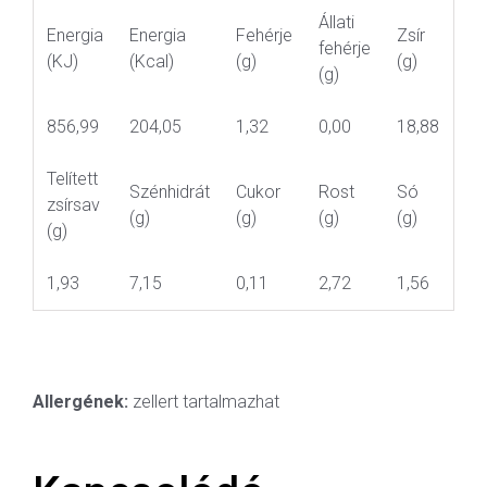
Állati
Energia
Energia
Fehérje
Zsír
fehérje
(KJ)
(Kcal)
(g)
(g)
(g)
856,99
204,05
1,32
0,00
18,88
Telített
Szénhidrát
Cukor
Rost
Só
zsírsav
(g)
(g)
(g)
(g)
(g)
1,93
7,15
0,11
2,72
1,56
Allergének:
zellert tartalmazhat