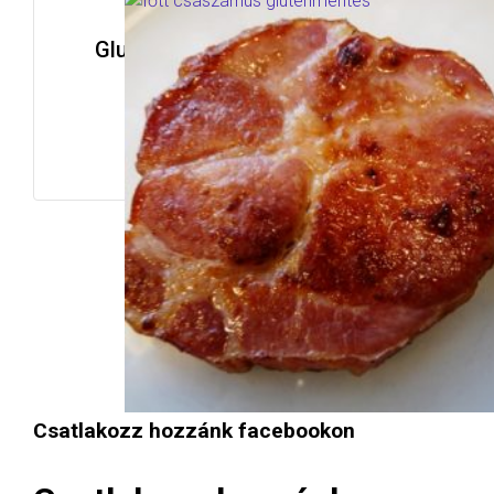
Gluténmentes főtt császárhús
rostlapon grillezve
Read more
Csatlakozz hozzánk facebookon