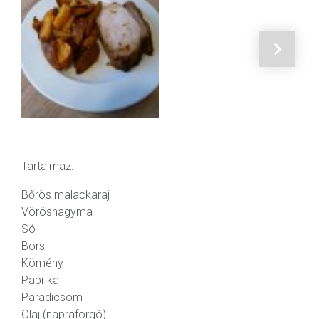
Tartalmaz:
Bőrös malackaraj
Vöröshagyma
Só
Bors
Kömény
Paprika
Paradicsom
Olaj (napraforgó)