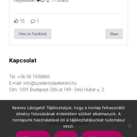
helyettetek! 🍽️😊 ⏰ 11 órától
15
1
View on Facebook
Share
Kapcsolat
Tel.: +36 30 7436800
E-mail: info@szederindaetterem.hu
Cím: 1091 Budapest Üllői út 149 - Dési Huber u. 2.
Kedves Látogató! Tájékoztatjuk, hogy a honlap felhasználói
élmény fokozásának érdekében sütiket alkalmazunk. A
Vásároljon
gluténmentes termékek
et
honlapunk használatával ön a tájékoztatásunkat tudomásul
webáruházunkban.
veszi.