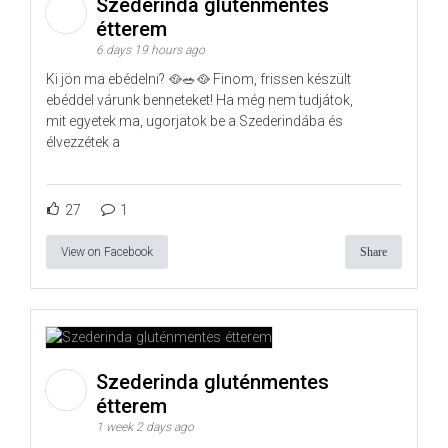
Szederinda gluténmentes
étterem
6 days 19 hours ago
Ki jön ma ebédelni? 🥘🥗🥘 Finom, frissen készült
ebéddel várunk benneteket! Ha még nem tudjátok,
mit egyetek ma, ugorjatok be a Szederindába és
élvezzétek a
27
1
View on Facebook
Share
Szederinda gluténmentes
étterem
1 week 2 days ago