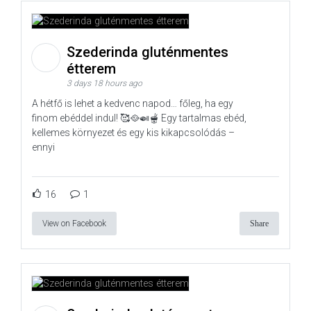
Szederinda gluténmentes
étterem
3 days 18 hours ago
A hétfő is lehet a kedvenc napod… főleg, ha egy
finom ebéddel indul! 🥰🥘🍛🫕 Egy tartalmas ebéd,
kellemes környezet és egy kis kikapcsolódás –
ennyi
16
1
View on Facebook
Share