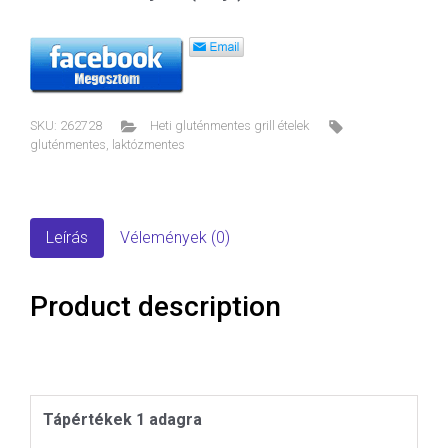
SKU:
262728
Heti gluténmentes grill ételek
gluténmentes
,
laktózmentes
Leírás
Vélemények (0)
Product description
Tápértékek 1 adagra