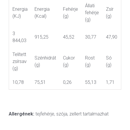
Állati
Energia
Energia
Fehérje
Zsír
fehérje
(KJ)
(Kcal)
(g)
(g)
(g)
3
915,25
45,52
30,77
47,90
844,03
Telített
Szénhidrát
Cukor
Rost
Só
zsírsav
(g)
(g)
(g)
(g)
(g)
10,78
75,51
0,26
55,13
1,71
Allergének:
tejfehérje, szója, zellert tartalmazhat