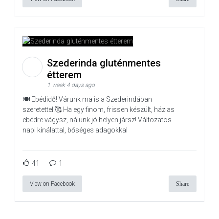
Szederinda gluténmentes
étterem
1 week 4 days ago
🍽️ Ebédidő! Várunk ma is a Szederindában
szeretettel!🥰 Ha egy finom, frissen készült, házias
ebédre vágysz, nálunk jó helyen jársz! Változatos
napi kínálattal, bőséges adagokkal
41
1
View on Facebook
Share