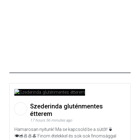
Szederinda gluténmentes
étterem
17 hours 56 minutes ago
Hamarosan nyitunk! Ma se kapcsold be a sütőt! 🍵
🍽️🥣🍜🍜🍝 Finom ételekkel és sok-sok finomsággal