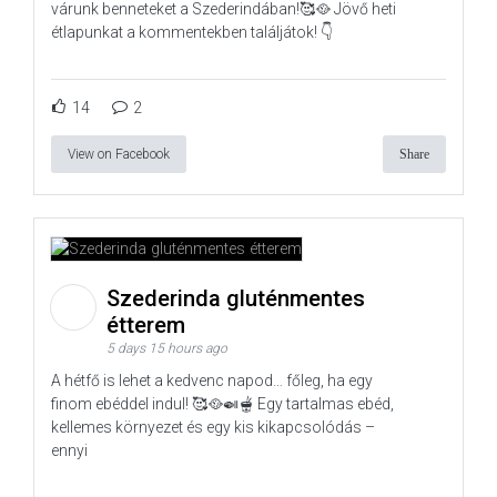
várunk benneteket a Szederindában!🥰🥘 Jövő heti
étlapunkat a kommentekben találjátok! 👇
14
2
View on Facebook
Share
Szederinda gluténmentes
étterem
5 days 15 hours ago
A hétfő is lehet a kedvenc napod… főleg, ha egy
finom ebéddel indul! 🥰🥘🍛🫕 Egy tartalmas ebéd,
kellemes környezet és egy kis kikapcsolódás –
ennyi