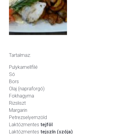
Tartalmaz:
Pulykamellfilé
Só
Bors
Olaj (napraforgó)
Fokhagyma
Rizsliszt
Margarin
Petrezselyemzöld
Laktózmentes
tejföl
Laktózmentes
tejszín (szója)