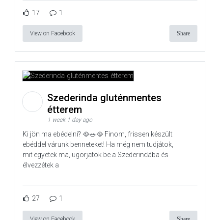
17
1
View on Facebook
Share
Szederinda gluténmentes
étterem
1 week 1 day ago
Ki jön ma ebédelni? 🥘🥗🥘 Finom, frissen készült
ebéddel várunk benneteket! Ha még nem tudjátok,
mit egyetek ma, ugorjatok be a Szederindába és
élvezzétek a
27
1
View on Facebook
Share