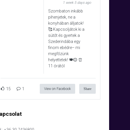
1 week 5 days ago
Szombaton inkább
pihenjetek, ne a
konyhában álljatok!
🥰 Kapcsoljátok ki a
sütőt és gyertek a
Szederindába egy
finom ebédre– mi
megfőzünk
helyettetek! 🍽️😊 ⏰
11 órától
15
1
View on Facebook
Share
apcsolat
l.: +36 30 7436800