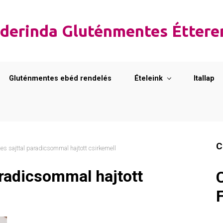
derinda Gluténmentes Étter
Gluténmentes ebéd rendelés
Ételeink
Itallap
C
s sajttal paradicsommal hajtott csirkemell
aradicsommal hajtott