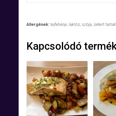
Allergének:
tejfehérje, laktóz, szója, zellert tart
Kapcsolódó termé