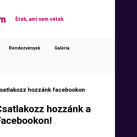
em
Étek, ami nem vétek
Rendezvények
Galéria
satlakozz hozzánk facebookon
Csatlakozz hozzánk a
Facebookon!