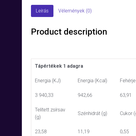
Leírás
Vélemények (0)
Product description
Tápértékek 1 adagra
Energia (KJ)
Energia (Kcal)
Fehérje
3 940,33
942,66
63,91
Telített zsírsav
Szénhidrát (g)
Cukor (
(g)
23,58
11,19
0,55