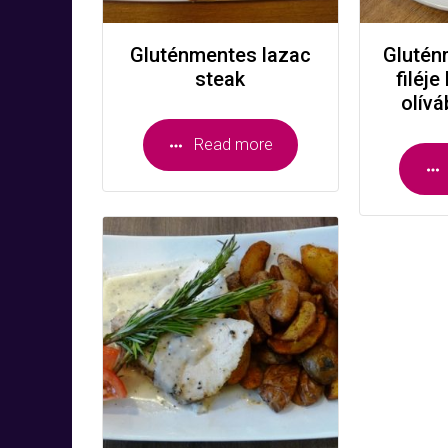
Gluténmentes lazac
Glutén
steak
filéj
olív
Read more