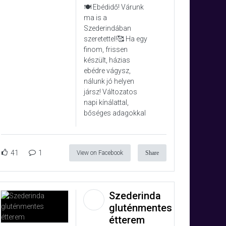
🍽️ Ebédidő! Várunk
ma is a
Szederindában
szeretettel!🥰 Ha egy
finom, frissen
készült, házias
ebédre vágysz,
nálunk jó helyen
jársz! Változatos
napi kínálattal,
bőséges adagokkal
41
1
View on Facebook
Share
Szederinda
gluténmentes
étterem