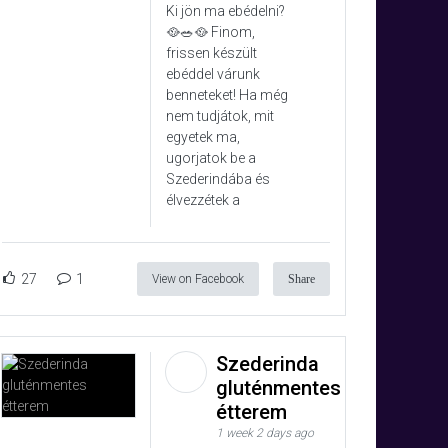
Ki jön ma ebédelni?
🥘🥗🥘 Finom,
frissen készült
ebéddel várunk
benneteket! Ha még
nem tudjátok, mit
egyetek ma,
ugorjatok be a
Szederindába és
élvezzétek a
27
1
View on Facebook
Share
Szederinda
gluténmentes
étterem
1 week 2 days ago