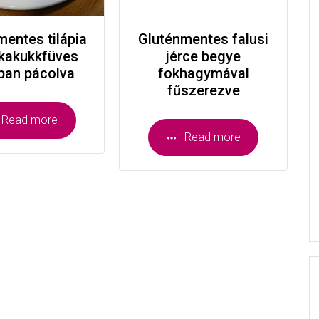
mentes tilápia
Gluténmentes falusi
e kakukkfüves
jérce begye
ában pácolva
fokhagymával
fűszerezve
Read more
Read more