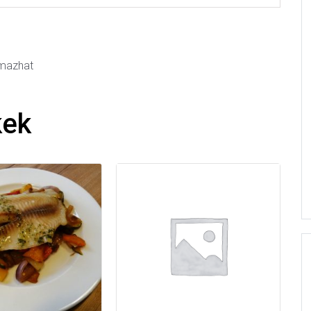
almazhat
kek