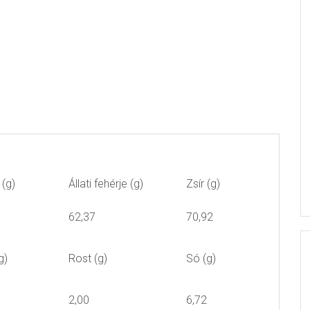
 (g)
Állati fehérje (g)
Zsír (g)
62,37
70,92
g)
Rost (g)
Só (g)
2,00
6,72