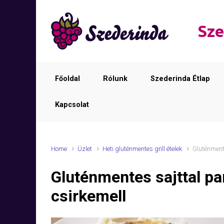
Skip to main content
Sze
Főoldal
Rólunk
Szederinda Étlap
Kapcsolat
Home
Üzlet
Heti gluténmentes grill ételek
Gluténmente
Gluténmentes sajttal p
csirkemell