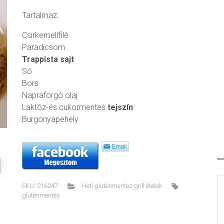
Tartalmaz:
Csirkemellfilé
Paradicsom
Trappista sajt
ext
Só
Bors
Napraforgó olaj
Laktóz-és cukormentes
tejszín
Burgonyapehely
SKU:
216247
Heti gluténmentes grill ételek
gluténmentes