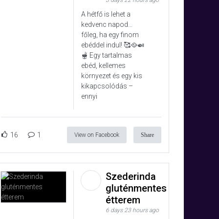
3 days 22 hours ago
A hétfő is lehet a
kedvenc napod…
főleg, ha egy finom
ebéddel indul! 🥰🥘🍛
🫕 Egy tartalmas
ebéd, kellemes
környezet és egy kis
kikapcsolódás –
ennyi
16
1
View on Facebook
Share
Szederinda
gluténmentes
étterem
6 days 23 hours ago