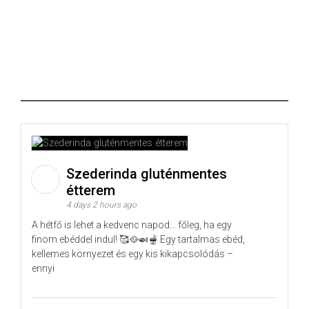
Szederinda gluténmentes
étterem
4 days 2 hours ago
A hétfő is lehet a kedvenc napod… főleg, ha egy
finom ebéddel indul! 🥰🥘🍛🫕 Egy tartalmas ebéd,
kellemes környezet és egy kis kikapcsolódás –
ennyi