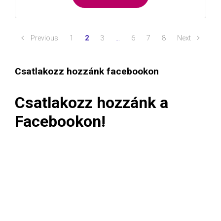
Previous
1
2
3
…
6
7
8
Next
Csatlakozz hozzánk facebookon
Csatlakozz hozzánk a
Facebookon!