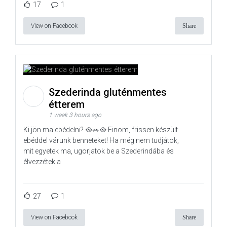
17
1
View on Facebook
Share
Szederinda gluténmentes
étterem
1 week 3 hours ago
Ki jön ma ebédelni? 🥘🥗🥘 Finom, frissen készült
ebéddel várunk benneteket! Ha még nem tudjátok,
mit egyetek ma, ugorjatok be a Szederindába és
élvezzétek a
27
1
View on Facebook
Share