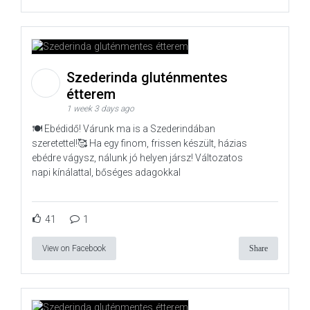
Szederinda gluténmentes
étterem
1 week 3 days ago
🍽️ Ebédidő! Várunk ma is a Szederindában
szeretettel!🥰 Ha egy finom, frissen készült, házias
ebédre vágysz, nálunk jó helyen jársz! Változatos
napi kínálattal, bőséges adagokkal
41
1
View on Facebook
Share