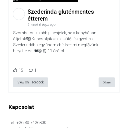
Szederinda gluténmentes
étterem
1 week 6 days ago
Szombaton inkább pihenjetek, ne a konyhában
álljatok!🥰 Kapcsoljátok ki a sütőt és gyertek a
Szederindába egy finom ebédre– mi megfőzünk
helyettetek! 🍽️😊 ⏰ 11 órától
15
1
View on Facebook
Share
Kapcsolat
Tel.: +36 30 7436800