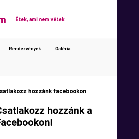
em
Étek, ami nem vétek
Rendezvények
Galéria
satlakozz hozzánk facebookon
Csatlakozz hozzánk a
Facebookon!