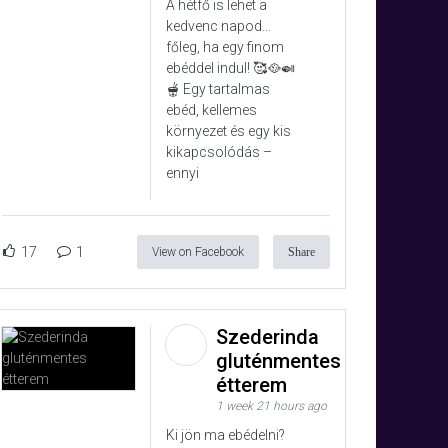
A hétfő is lehet a
kedvenc napod…
főleg, ha egy finom
ebéddel indul! 🥰🥘🍛
🫕 Egy tartalmas
ebéd, kellemes
környezet és egy kis
kikapcsolódás –
ennyi
17
1
View on Facebook
Share
Szederinda
gluténmentes
étterem
1 week 21 hours ago
Ki jön ma ebédelni?