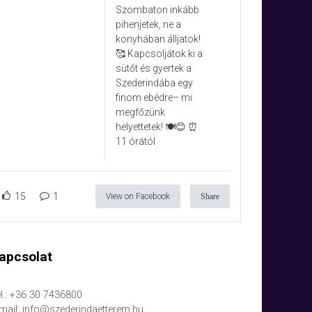
Szombaton inkább
pihenjetek, ne a
konyhában álljatok!
🥰 Kapcsoljátok ki a
sütőt és gyertek a
Szederindába egy
finom ebédre– mi
megfőzünk
helyettetek! 🍽️😊 ⏰
11 órától
15
1
View on Facebook
Share
apcsolat
l.: +36 30 7436800
mail: info@szederindaetterem.hu