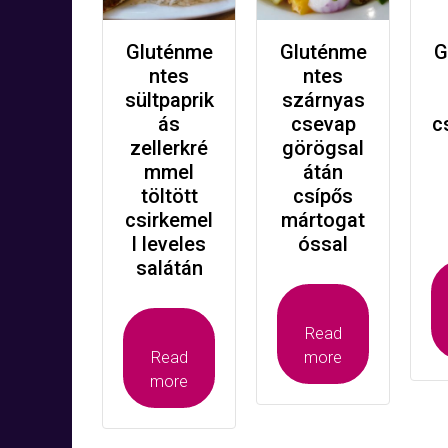
Gluténme
Gluténme
G
ntes
ntes
sültpaprik
szárnyas
ás
csevap
c
zellerkré
görögsal
mmel
átán
töltött
csípős
csirkemel
mártogat
l leveles
óssal
salátán
Read
Read
more
more