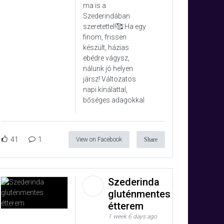
ma is a
Szederindában
szeretettel!🥰 Ha egy
finom, frissen
készült, házias
ebédre vágysz,
nálunk jó helyen
jársz! Változatos
napi kínálattal,
bőséges adagokkal
41
1
View on Facebook
Share
Szederinda
gluténmentes
étterem
1 week 6 days ago