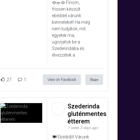
🥘🥗🥘 Finom,
frissen készült
ebéddel várunk
benneteket! Ha még
nem tudjátok, mit
egyetek ma,
ugorjatok be a
Szederindába és
élvezzétek a
27
1
View on Facebook
Share
Szederinda
gluténmentes
étterem
1 week 3 days ago
🍽️ Ebédidő! Várunk