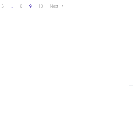
3
…
8
9
10
Next