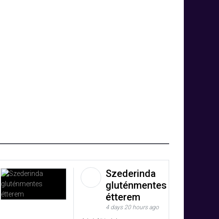
Szederinda
gluténmentes
étterem
4 days 20 hours ago