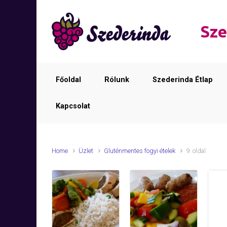
Skip to main content
Sze
Főoldal
Rólunk
Szederinda Étlap
Kapcsolat
Home
Üzlet
Gluténmentes fogyi ételek
9. oldal