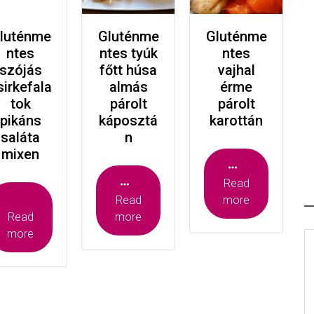
luténme
Gluténme
Gluténme
ntes
ntes tyúk
ntes
szójás
főtt húsa
vajhal
sirkefala
almás
érme
tok
párolt
párolt
pikáns
káposztá
karottán
saláta
n
mixen
Read
Read
more
Read
more
more