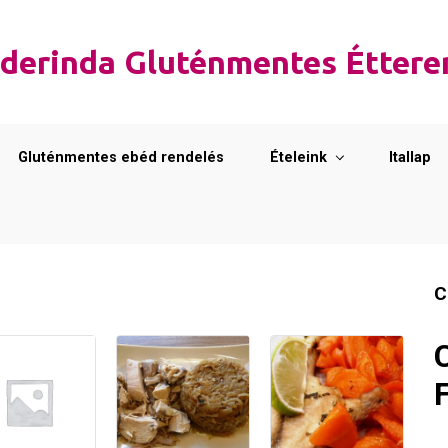
derinda Gluténmentes Étter
Gluténmentes ebéd rendelés
Ételeink
Itallap
C