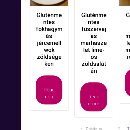
Gluténme
Gluténme
G
ntes
ntes
fokhagym
fűszervaj
ás
as
m
jércemell
marhasze
l
wok
let lime-
m
zöldsége
os
r
ken
zöldsalát
án
Read
more
Read
more
Previous
1
2
3