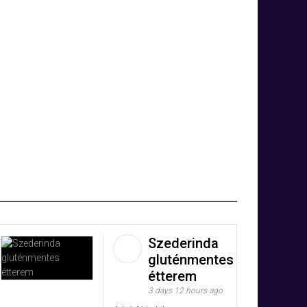
Szederinda
gluténmentes
étterem
3 days 12 hours ago