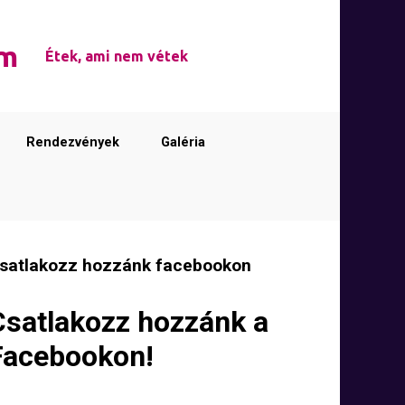
em
Étek, ami nem vétek
Rendezvények
Galéria
satlakozz hozzánk facebookon
Csatlakozz hozzánk a
Facebookon!