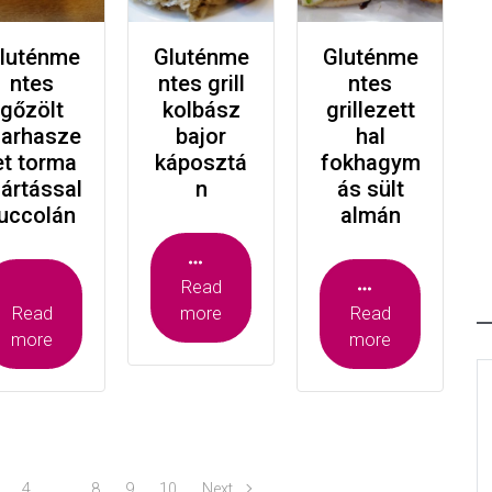
luténme
Gluténme
Gluténme
ntes
ntes grill
ntes
gőzölt
kolbász
grillezett
arhasze
bajor
hal
et torma
káposztá
fokhagym
ártással
n
ás sült
uccolán
almán
Read
Read
more
Read
more
more
4
…
8
9
10
Next