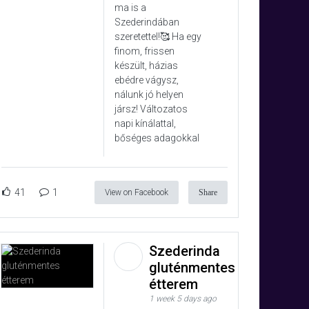
ma is a
Szederindában
szeretettel!🥰 Ha egy
finom, frissen
készült, házias
ebédre vágysz,
nálunk jó helyen
jársz! Változatos
napi kínálattal,
bőséges adagokkal
41
1
View on Facebook
Share
Szederinda
gluténmentes
étterem
1 week 5 days ago