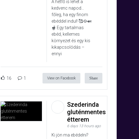
A hétfő is lehet a
kedvenc napod…
főleg, ha egy finom
ebéddel indul! 🥰🥘🍛
🫕 Egy tartalmas
ebéd, kellemes
környezet és egy kis
kikapcsolódás –
ennyi
16
1
View on Facebook
Share
Szederinda
gluténmentes
étterem
6 days 13 hours ago
Ki jön ma ebédelni?