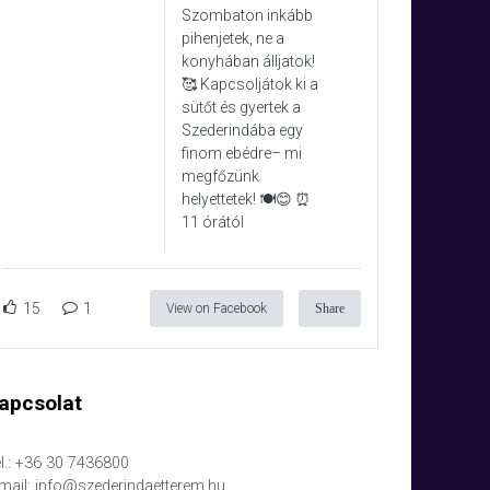
Szombaton inkább
pihenjetek, ne a
konyhában álljatok!
🥰 Kapcsoljátok ki a
sütőt és gyertek a
Szederindába egy
finom ebédre– mi
megfőzünk
helyettetek! 🍽️😊 ⏰
11 órától
15
1
View on Facebook
Share
apcsolat
l.: +36 30 7436800
mail: info@szederindaetterem.hu