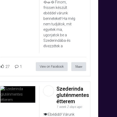
🥘🥗🥘 Finom,
frissen készült
ebéddel várunk
benneteket! Ha még
nem tudjátok, mit
egyetek ma,
ugorjatok be a
Szederindába és
élvezzétek a
27
1
View on Facebook
Share
Szederinda
gluténmentes
étterem
1 week 2 days ago
🍽️ Ebédidő! Várunk