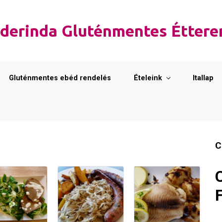
derinda Gluténmentes Étter
Gluténmentes ebéd rendelés
Ételeink
Itallap
C