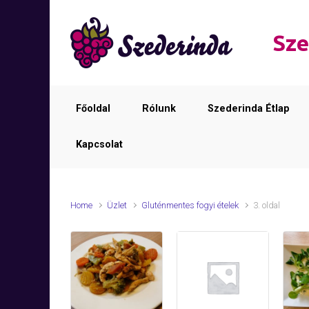
Skip to main content
Sze
Főoldal
Rólunk
Szederinda Étlap
Kapcsolat
Home
Üzlet
Gluténmentes fogyi ételek
3. oldal