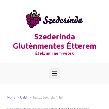
Skip to main content
Szederinda
Gluténmentes Étterem
Étek, ami nem vétek
Home
Üzlet
Egészségkonyha 1. hét