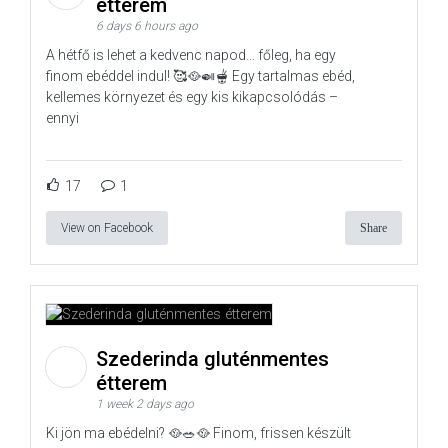
étterem
6 days 6 hours ago
A hétfő is lehet a kedvenc napod… főleg, ha egy
finom ebéddel indul! 🥰🥘🍛🫕 Egy tartalmas ebéd,
kellemes környezet és egy kis kikapcsolódás –
ennyi
17
1
View on Facebook
Share
Szederinda gluténmentes
étterem
1 week 2 days ago
Ki jön ma ebédelni? 🥘🥗🥘 Finom, frissen készült