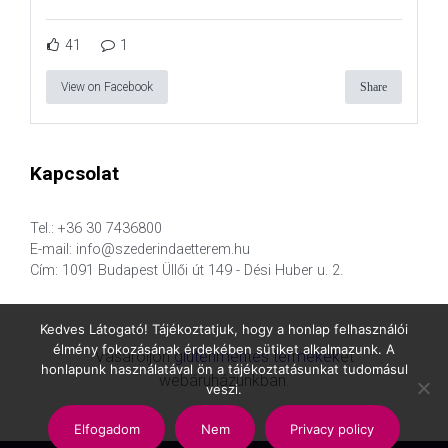
41
1
View on Facebook
Share
Kapcsolat
Tel.: +36 30 7436800
E-mail: info@szederindaetterem.hu
Cím: 1091 Budapest Üllői út 149 - Dési Huber u. 2.
Kedves Látogató! Tájékoztatjuk, hogy a honlap felhasználói
élmény fokozásának érdekében sütiket alkalmazunk. A
Vásároljon
gluténmentes termékek
et
honlapunk használatával ön a tájékoztatásunkat tudomásul
webáruházunkban.
veszi.
Elfogadom
Nem
Privacy policy