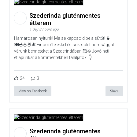
Szederinda gluténmentes
étterem
1 day 8 hours ago
Hamarosan nyitunk! Ma se kapcsold be a sütőt! 🍵
🍽️🥣🍜🍜🍝 Finom ételekkel és sok-sok finomsággal
várunk benneteket a Szederindában!🥰🥘 Jövő heti
étlapunkat a kommentekben találjátok! 👇
24
3
View on Facebook
Share
Szederinda gluténmentes