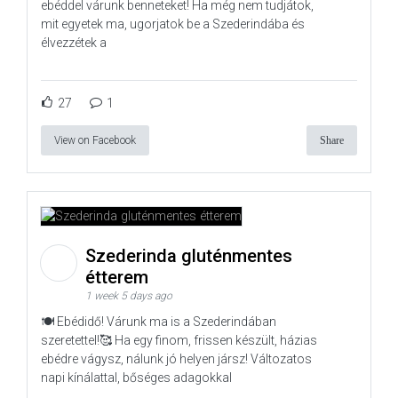
ebéddel várunk benneteket! Ha még nem tudjátok,
mit egyetek ma, ugorjatok be a Szederindába és
élvezzétek a
27
1
View on Facebook
Share
Szederinda gluténmentes
étterem
1 week 5 days ago
🍽️ Ebédidő! Várunk ma is a Szederindában
szeretettel!🥰 Ha egy finom, frissen készült, házias
ebédre vágysz, nálunk jó helyen jársz! Változatos
napi kínálattal, bőséges adagokkal