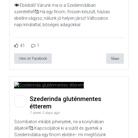
🍽️ Ebédidő! Várunk ma is a Szederindában
szeretettel!🥰 Ha egy finom, frissen készült, házias
ebédre vágysz, nálunk jó helyen jársz! Változatos
napi kínálattal, bőséges adagokkal
41
1
View on Facebook
Share
Szederinda gluténmentes
étterem
1 week 5 days ago
Szombaton inkább pihenjetek, ne a konyhában
álljatok!🥰 Kapcsoljátok ki a sütőt és gyertek a
Szederindába egy finom ebédre– mi megfőzünk