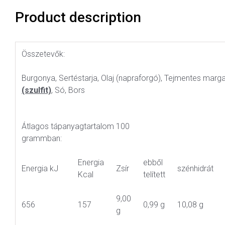
Product description
Összetevők:
Burgonya, Sertéstarja, Olaj (napraforgó), Tejmentes marga
(szulfit)
, Só, Bors
Átlagos tápanyagtartalom 100
grammban:
Energia
ebből
Energia kJ
Zsír
szénhidrát
Kcal
telített
9,00
656
157
0,99 g
10,08 g
g