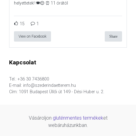
helyettetek! 🍽️😊 ⏰ 11 órától
15
1
View on Facebook
Share
Kapcsolat
Tel.: +36 30 7436800
E-mail: info@szederindaetterem.hu
Cím: 1091 Budapest Üllői út 149 - Dési Huber u. 2.
Vásároljon
gluténmentes termékek
et
webáruházunkban.