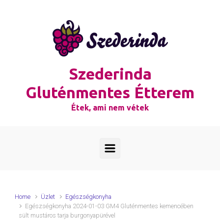
Skip to main content
Szederinda
Gluténmentes Étterem
Étek, ami nem vétek
Home
Üzlet
Egészségkonyha
Egészségkonyha 2024-01-03 GM4 Gluténmentes kemencében
sült mustáros tarja burgonyapürével