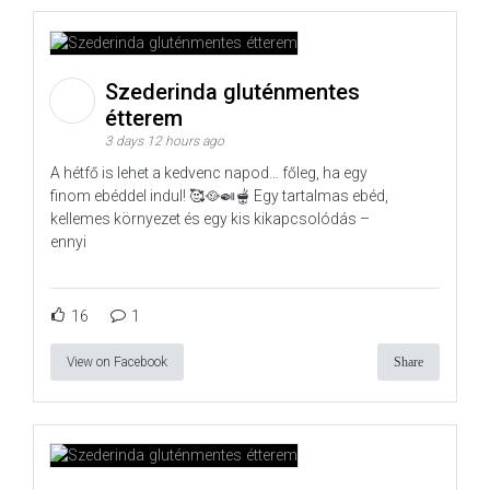
Szederinda gluténmentes
étterem
3 days 12 hours ago
A hétfő is lehet a kedvenc napod… főleg, ha egy
finom ebéddel indul! 🥰🥘🍛🫕 Egy tartalmas ebéd,
kellemes környezet és egy kis kikapcsolódás –
ennyi
16
1
View on Facebook
Share