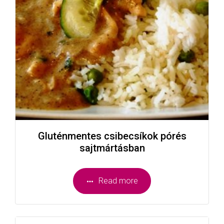
Gluténmentes csibecsíkok pórés
sajtmártásban
Read more