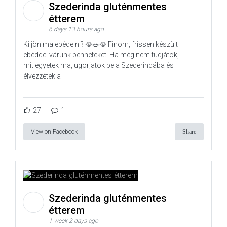
Szederinda gluténmentes
étterem
6 days 13 hours ago
Ki jön ma ebédelni? 🥘🥗🥘 Finom, frissen készült
ebéddel várunk benneteket! Ha még nem tudjátok,
mit egyetek ma, ugorjatok be a Szederindába és
élvezzétek a
27
1
View on Facebook
Share
Szederinda gluténmentes
étterem
1 week 2 days ago