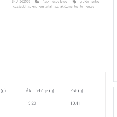
SKU:
262559
Napi húsos leves
gluténmentes
,
hozzáadott cukrot nem tartalmaz
,
laktózmentes
,
tejmentes
 (g)
Állati fehérje (g)
Zsír (g)
15,20
10,41