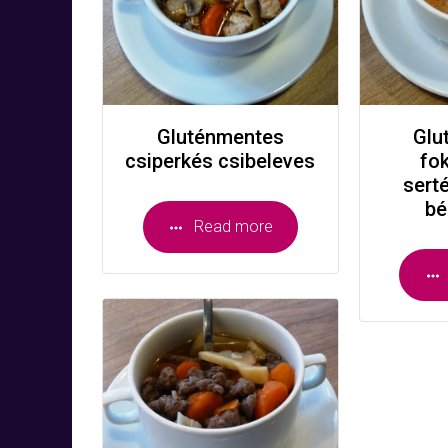
Gluténmentes
Glu
csiperkés csibeleves
fo
sert
bé
Read more