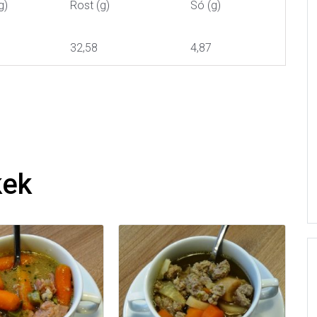
g)
Rost (g)
Só (g)
32,58
4,87
kek