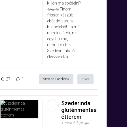
Ki jön ma ebédelni?
🥘🥗🥘 Finom,
frissen készült
ebéddel várunk
benneteket! Ha még
nem tudjátok, mit
egyetek ma,
ugorjatok be a
Szederindába és
élvezzétek a
27
1
View on Facebook
Share
Szederinda
gluténmentes
étterem
1 week 3 days ago