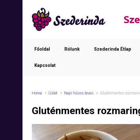
Skip to main content
Sze
Főoldal
Rólunk
Szederinda Étlap
Kapcsolat
Home
Üzlet
Napi húsos leves
Gluténmentes rozmarin
Gluténmentes rozmaring