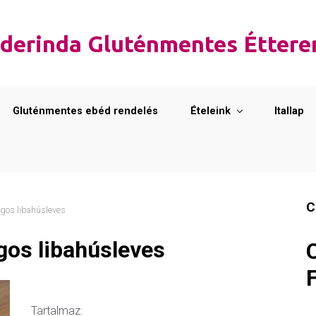
derinda Gluténmentes Étter
Gluténmentes ebéd rendelés
Ételeink
Itallap
C
gos libahúsleves
os libahúsleves
Tartalmaz: