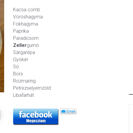
Kacsa comb
Vöröshagyma
Fokhagyma
Paprika
Paradicsom
ext
Zeller
gumó
Sárgarépa
Gyökér
Só
Bors
Rozmaring
Petrezselyemzöld
Libafarhát