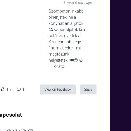
1 week 6 days ago
Szombaton inkább
pihenjetek, ne a
konyhában álljatok!
🥰 Kapcsoljátok ki a
sütőt és gyertek a
Szederindába egy
finom ebédre– mi
megfőzünk
helyettetek! 🍽️😊 ⏰
11 órától
15
1
View on Facebook
Share
apcsolat
l.: +36 30 7436800