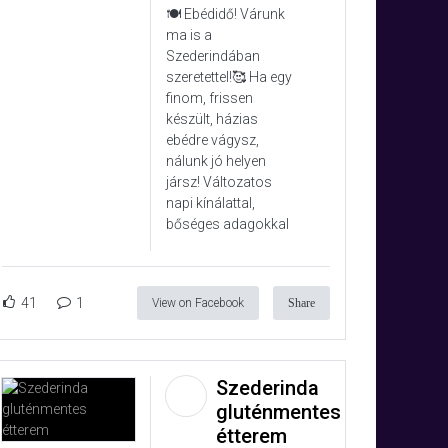
🍽️ Ebédidő! Várunk
ma is a
Szederindában
szeretettel!🥰 Ha egy
finom, frissen
készült, házias
ebédre vágysz,
nálunk jó helyen
jársz! Változatos
napi kínálattal,
bőséges adagokkal
41
1
View on Facebook
Share
Szederinda
gluténmentes
étterem