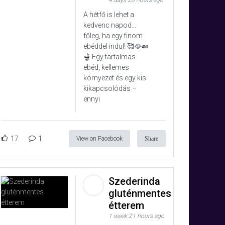
4 days 20 hours ago
A hétfő is lehet a
kedvenc napod…
főleg, ha egy finom
ebéddel indul! 🥰🥘🍛
🫕 Egy tartalmas
ebéd, kellemes
környezet és egy kis
kikapcsolódás –
ennyi
17
1
View on Facebook
Share
Szederinda
gluténmentes
étterem
1 week 21 hours ago