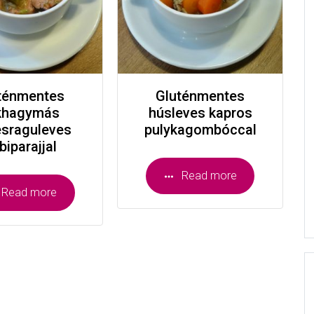
ténmentes
Gluténmentes
khagymás
húsleves kapros
ésraguleves
pulykagombóccal
biparajjal
Read more
Read more