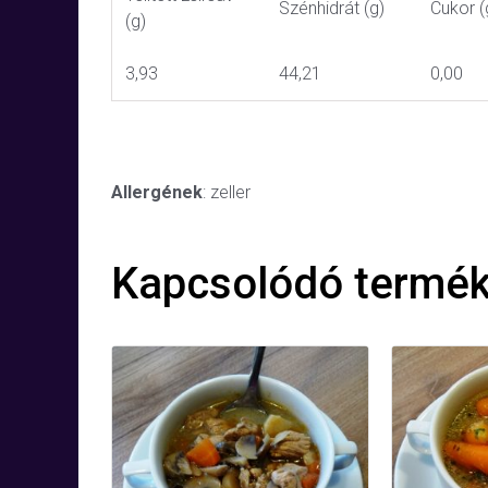
Szénhidrát (g)
Cukor (
(g)
3,93
44,21
0,00
Allergének
: zeller
Kapcsolódó termé