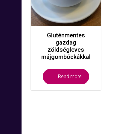
Gluténmentes
gazdag
zöldségleves
májgombóckákkal
Read more