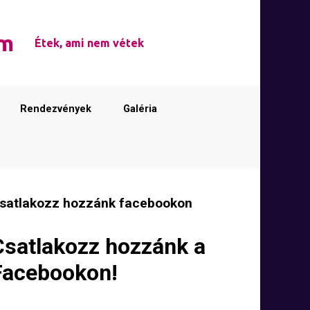
em
Étek, ami nem vétek
Rendezvények
Galéria
satlakozz hozzánk facebookon
Csatlakozz hozzánk a
Facebookon!