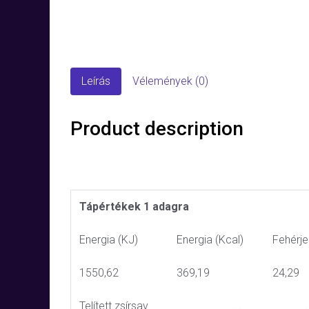
Leírás
Vélemények (0)
Product description
Tápértékek 1 adagra
Energia (KJ)
Energia (Kcal)
Fehérje
1550,62
369,19
24,29
Telített zsírsav