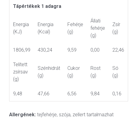
Tápértékek 1 adagra
Állati
Energia
Energia
Fehérje
Zsír
fehérje
(KJ)
(Kcal)
(g)
(g)
(g)
1806,99
430,24
9,59
0,00
22,46
Telített
Szénhidrát
Cukor
Rost
Só
zsírsav
(g)
(g)
(g)
(g)
(g)
9,48
47,66
6,56
9,84
0,16
Allergének:
tejfehérje, szója, zellert tartalmazhat