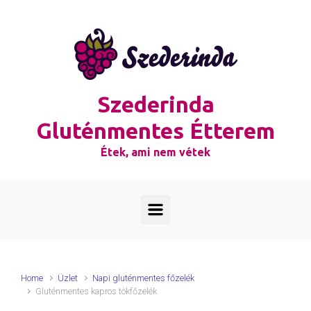
Skip to main content
Szederinda
Gluténmentes Étterem
Étek, ami nem vétek
Home
Üzlet
Napi gluténmentes főzelék
Gluténmentes kapros tökfőzelék