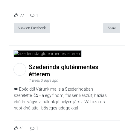
27
1
View on Facebook
Share
Szederinda gluténmentes
étterem
1 week 3 days ago
🍽️ Ebédidő! Várunk ma is a Szederindában
szeretettel!🥰 Ha egy finom, frissen készült, házias
ebédre vágysz, nálunk jó helyen jársz! Változatos
napi kínálattal, bőséges adagokkal
41
1