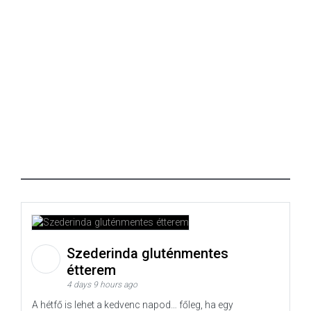
Szederinda gluténmentes
étterem
4 days 9 hours ago
A hétfő is lehet a kedvenc napod… főleg, ha egy