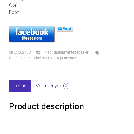
Olaj
Ecet
SKU:
262783
Napi gluténmentes főzelék
gluténmentes
,
laktózmentes
,
tojásmentes
Leírás
Vélemények (0)
Product description