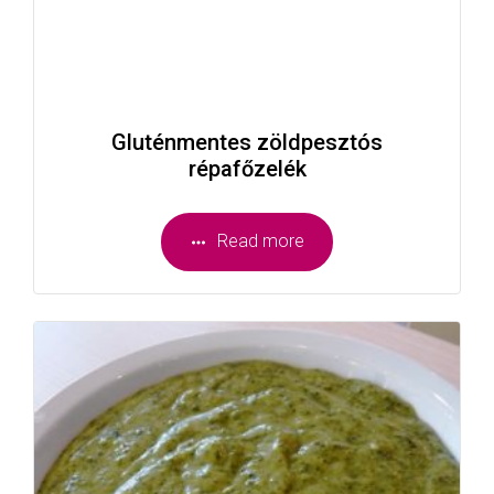
Gluténmentes zöldpesztós
répafőzelék
Read more