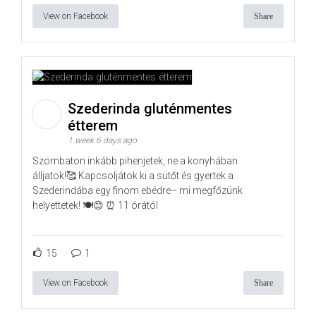
View on Facebook
Share
Szederinda gluténmentes
étterem
1 week 6 days ago
Szombaton inkább pihenjetek, ne a konyhában
álljatok!🥰 Kapcsoljátok ki a sütőt és gyertek a
Szederindába egy finom ebédre– mi megfőzünk
helyettetek! 🍽️😊 ⏰ 11 órától
15
1
View on Facebook
Share