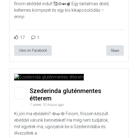
finom ebéddel indul! 🥰🥘🍛🫕 Egy tartalmas ebéd,
kellemes környezet és egy kis kikapcsolódás –
ennyi
17
1
View on Facebook
Share
Szederinda gluténmentes
étterem
1 week 10 hours ago
Ki jön ma ebédelni? 🥘🥗🥘 Finom, frissen készült
ebéddel várunk benneteket! Ha még nem tudjátok,
mit egyetek ma, ugorjatok be a Szederindába és
élvezzétek a